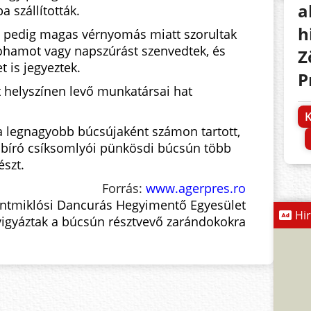
a
 szállították.
h
en pedig magas vérnyomás miatt szorultak
rohamot vagy napszúrást szenvedtek, és
Z
t is jegyeztek.
P
helyszínen levő munkatársai hat
K
a legnagyobb búcsújaként számon tartott,
bíró csíksomlyói pünkösdi búcsún több
észt.
Forrás:
www.agerpres.ro
ntmiklósi Dancurás Hegyimentő Egyesület
Hi
elvigyáztak a búcsún résztvevő zarándokokra