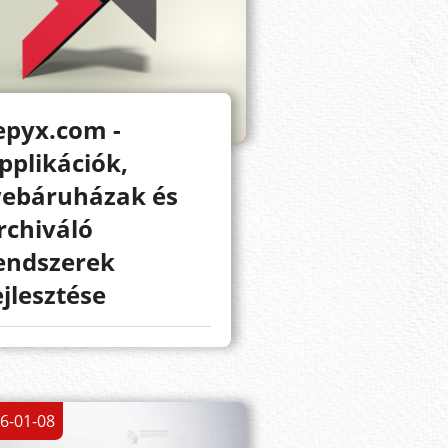
epyx.com -
pplikációk,
ebáruházak és
rchiváló
endszerek
ejlesztése
6-01-08