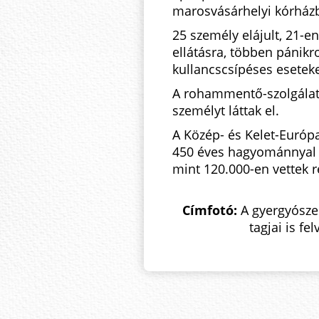
marosvásárhelyi kórházba
25 személy elájult, 21-
ellátásra, többen pánik
kullancscsípéses eseteke
A rohammentő-szolgálat 
személyt láttak el.
A Közép- és Kelet-Európ
450 éves hagyománnyal 
mint 120.000-en vettek r
Címfotó:
A gyergyósze
tagjai is f