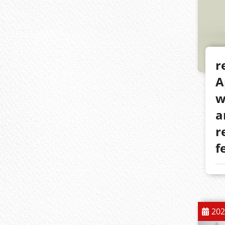
r
A
w
a
r
f
202