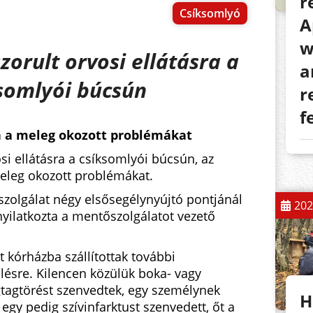
r
Csíksomlyó
A
w
zorult orvosi ellátásra a
a
somlyói búcsún
r
f
 a meleg okozott problémákat
si ellátásra a csíksomlyói búcsún, az
eleg okozott problémákat.
zolgálat négy elsősegélynyújtó pontjánál
202
 nyilatkozta a mentőszolgálatot vezető
t kórházba szállítottak további
zelésre. Kilencen közülük boka- vagy
égtagtörést szenvedtek, egy személynek
H
egy pedig szívinfarktust szenvedett, őt a