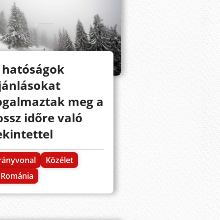
 hatóságok
jánlásokat
ogalmaztak meg a
ossz időre való
ekintettel
rányvonal
Közélet
Románia