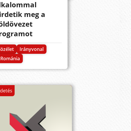
lkalommal
irdetik meg a
öldövezet
rogramot
özélet
Irányvonal
Románia
rdetés