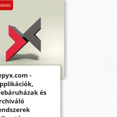
rdetés
epyx.com -
pplikációk,
ebáruházak és
rchiváló
endszerek