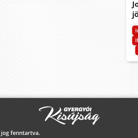
J
j
I
I
jog fenntartva.