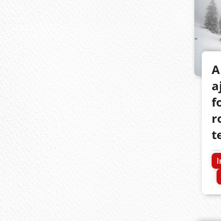
A
a
f
r
t
I