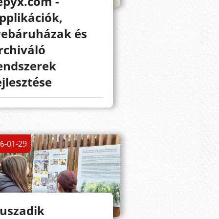
epyx.com -
pplikációk,
ebáruházak és
rchiváló
endszerek
ejlesztése
6-01-29
uszadik