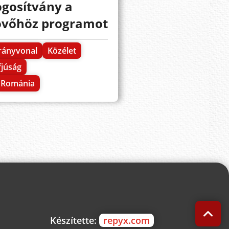
ogosítvány a
övőhöz programot
rányvonal
Közélet
fjúság
Románia
Készítette:
repyx.com