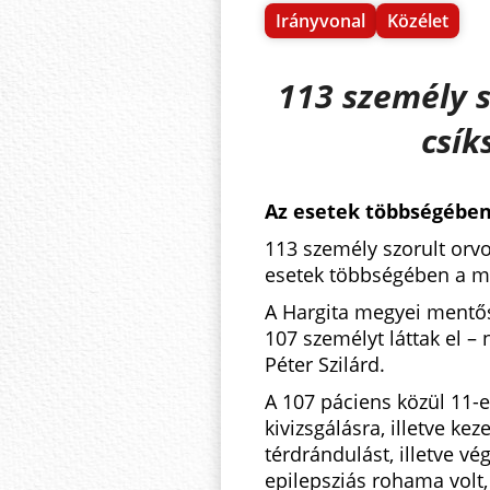
Irányvonal
Közélet
113 személy s
csík
Az esetek többségében
113 személy szorult orvo
esetek többségében a m
A Hargita megyei mentős
107 személyt láttak el –
Péter Szilárd.
A 107 páciens közül 11-e
kivizsgálásra, illetve ke
térdrándulást, illetve v
epilepsziás rohama volt, 