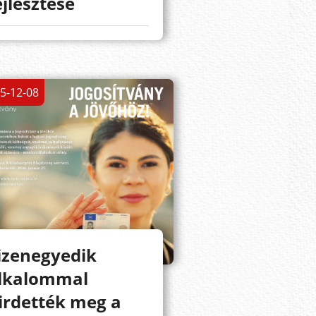
ejlesztése
5-12-08
izenegyedik
lkalommal
irdették meg a