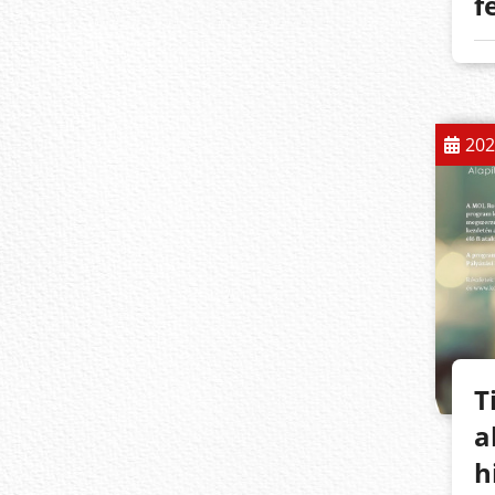
f
202
T
a
h