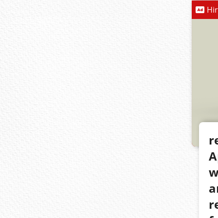
Hi
r
A
w
a
r