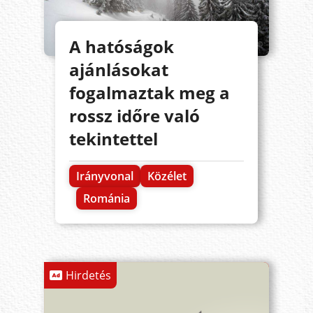
A hatóságok
ajánlásokat
fogalmaztak meg a
rossz időre való
tekintettel
Irányvonal
Közélet
Románia
Hirdetés