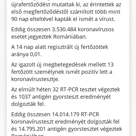
újrafertőződést mutattak ki, az érintettek az
első megfertőződéstől számított több mint
90 nap elteltével kapták el ismét a vírust.
Eddig összesen 3.530.484 koronavírusos
esetet jegyeztek Romániában.
A 14 nap alatt regisztrált új fertőzöttek
aránya 0,01.
Az igazolt új megbetegedések mellett 13
fertőzött személynek ismét pozitív lett a
koronavírustesztje.
Az elmúlt héten 32 RT-PCR tesztet végeztek
és 1037 antigén gyorsteszt eredményét
dolgozták fel.
Eddig összesen 14.014.179 RT-PCR
koronavírusteszt eredményét dolgozták fel
és 14.795.201 antigén gyorstesztet végeztek
Romániában.