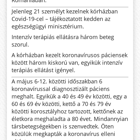
Jelenleg 21 személyt kezelnek kórházban
Covid-19-cel – tájékoztatott kedden az
egészségügyi minisztérium.
Intenzív terápiás ellátásra három beteg
szorul.
A kórházban kezelt koronavírusos páciensek
között három kiskorú van, egyikük intenzív
terápiás ellátást igényel.
A május 6-12. közötti időszakban 6
koronavírussal diagnosztizált páciens
meghalt. Egyikük a 40 és 49 év közötti, egy a
60 és 69 év közötti, kettő a 70 és 79 év
közötti korosztályhoz tartozott, kettőnek az
életkora meghaladta a 80 évet. Mindannyian
társbetegségekben is szenvedtek. Öten
közülük megkapták a koronavírus elleni