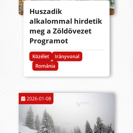
Huszadik
alkalommal hirdetik
meg a Zöldövezet
Programot
Közélet
Irányvonal
Románia
2026-01-08