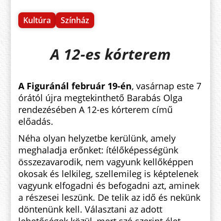
Kultúra
Színház
A 12-es kórterem
A Figuránál február 19-én
, vasárnap este 7
órától újra megtekinthető Barabás Olga
rendezésében A 12-es kórterem című
előadás.
Néha olyan helyzetbe kerülünk, amely
meghaladja erőnket: ítélőképességünk
összezavarodik, nem vagyunk kellőképpen
okosak és lelkileg, szellemileg is képtelenek
vagyunk elfogadni és befogadni azt, aminek
a részesei leszünk. De telik az idő és nekünk
döntenünk kell. Választani az adott