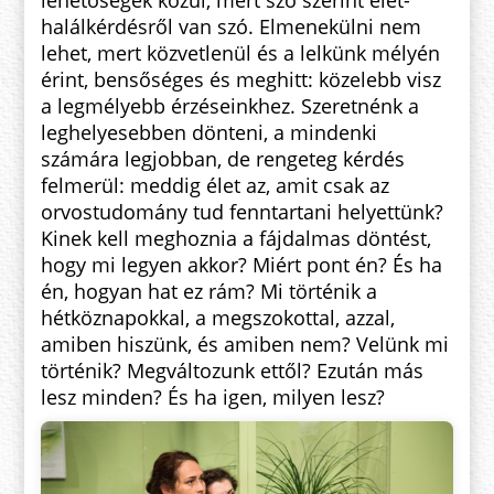
lehetőségek közül, mert szó szerint élet-
halálkérdésről van szó. Elmenekülni nem
lehet, mert közvetlenül és a lelkünk mélyén
érint, bensőséges és meghitt: közelebb visz
a legmélyebb érzéseinkhez. Szeretnénk a
leghelyesebben dönteni, a mindenki
számára legjobban, de rengeteg kérdés
felmerül: meddig élet az, amit csak az
orvostudomány tud fenntartani helyettünk?
Kinek kell meghoznia a fájdalmas döntést,
hogy mi legyen akkor? Miért pont én? És ha
én, hogyan hat ez rám? Mi történik a
hétköznapokkal, a megszokottal, azzal,
amiben hiszünk, és amiben nem? Velünk mi
történik? Megváltozunk ettől? Ezután más
lesz minden? És ha igen, milyen lesz?