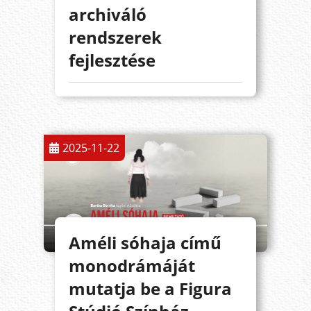
archiváló
rendszerek
fejlesztése
2025-11-22
Améli sóhaja című
monodrámáját
mutatja be a Figura