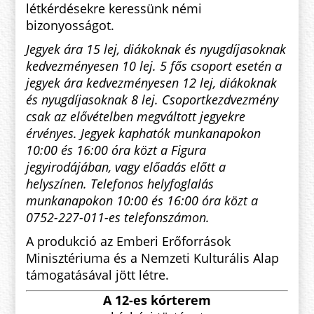
létkérdésekre keressünk némi
bizonyosságot.
Jegyek ára 15 lej, diákoknak és nyugdíjasoknak
kedvezményesen 10 lej. 5 fős csoport esetén a
jegyek ára kedvezményesen 12 lej, diákoknak
és nyugdíjasoknak 8 lej. Csoportkezdvezmény
csak az elővételben megváltott jegyekre
érvényes. Jegyek kaphatók munkanapokon
10:00 és 16:00 óra közt a Figura
jegyirodájában, vagy előadás előtt a
helyszínen. Telefonos helyfoglalás
munkanapokon 10:00 és 16:00 óra közt a
0752-227-011-es telefonszámon.
A produkció az Emberi Erőforrások
Minisztériuma és a Nemzeti Kulturális Alap
támogatásával jött létre.
A 12-es kórterem