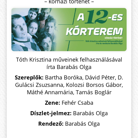
– kórházi történet –
Tóth Krisztina műveinek felhasználásával
írta Barabás Olga
Szereplők:
Bartha Boróka, Dávid Péter, D.
Gulácsi Zsuzsanna, Kolozsi Borsos Gábor,
Máthé Annamária, Tamás Boglár
Zene:
Fehér Csaba
Díszlet-jelmez:
Barabás Olga
Rendező:
Barabás Olga