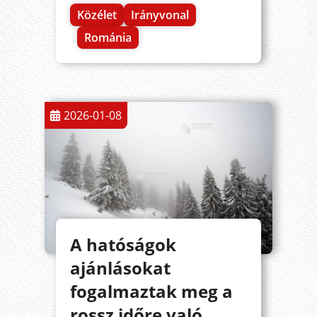
Közélet
Irányvonal
Románia
2026-01-08
A hatóságok
ajánlásokat
fogalmaztak meg a
rossz időre való