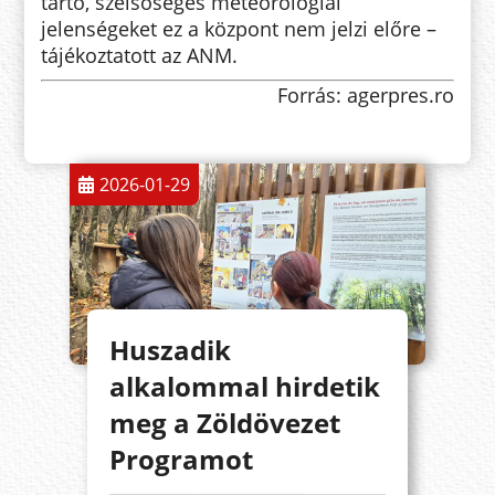
tartó, szélsőséges meteorológiai
jelenségeket ez a központ nem jelzi előre –
tájékoztatott az ANM.
Forrás: agerpres.ro
2026-01-29
Huszadik
alkalommal hirdetik
meg a Zöldövezet
Programot