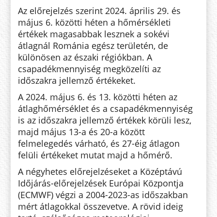
Az előrejelzés szerint 2024. április 29. és
május 6. közötti héten a hőmérsékleti
értékek magasabbak lesznek a sokévi
átlagnál Románia egész területén, de
különösen az északi régiókban. A
csapadékmennyiség megközelíti az
időszakra jellemző értékeket.
A 2024. május 6. és 13. közötti héten az
átlaghőmérséklet és a csapadékmennyiség
is az időszakra jellemző értékek körüli lesz,
majd május 13-a és 20-a között
felmelegedés várható, és 27-éig átlagon
felüli értékeket mutat majd a hőmérő.
A négyhetes előrejelzéseket a Középtávú
Időjárás-előrejelzések Európai Központja
(ECMWF) végzi a 2004-2023-as időszakban
mért átlagokkal összevetve. A rövid ideig