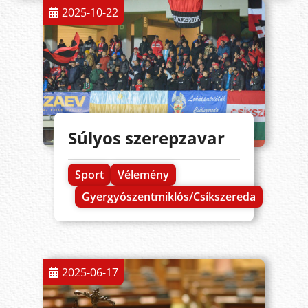
2025-10-22
Súlyos szerepzavar
Sport
Vélemény
Gyergyószentmiklós/Csíkszereda
2025-06-17