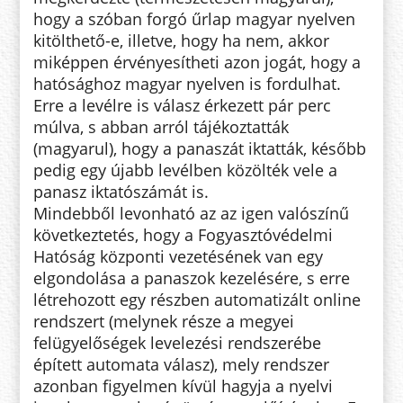
hogy a szóban forgó űrlap magyar nyelven
kitölthető-e, illetve, hogy ha nem, akkor
miképpen érvényesítheti azon jogát, hogy a
hatósághoz magyar nyelven is fordulhat.
Erre a levélre is válasz érkezett pár perc
múlva, s abban arról tájékoztatták
(magyarul), hogy a panaszát iktatták, később
pedig egy újabb levélben közölték vele a
panasz iktatószámát is.
Mindebből levonható az az igen valószínű
következtetés, hogy a Fogyasztóvédelmi
Hatóság központi vezetésének van egy
elgondolása a panaszok kezelésére, s erre
létrehozott egy részben automatizált online
rendszert (melynek része a megyei
felügyelőségek levelezési rendszerébe
épített automata válasz), mely rendszer
azonban figyelmen kívül hagyja a nyelvi