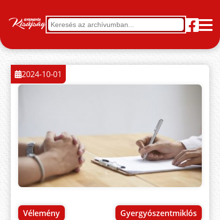
2024-10-01
Vélemény
Gyergyószentmiklós