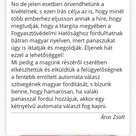
No de jelen esetben örvendhetünk a
kivételnek, s ezen írás célja az is, hogy minél
több emberhez eljusson annak a híre, hogy
megtudják, hogy a Hargita megyében a
Fogyasztóvédelmi Hatósághoz fordulhatnak
bátran magyar nyelven, mert panaszukat
úgy is iktatják és megoldják. Éljenek hát
ezzel a lehetőséggel!
Mi pedig a magunk részéről cserében
elkészítettük és elküldtük a felügyelőségnek
a fentebb említett automata válasz
szövegének magyar fordítását, s bízunk
benne, hogy hamarosan, ha valaki
panasszal fordul hozzájuk, akkor egy
kétnyelvű automata választ fog kapni.
Árus Zsolt