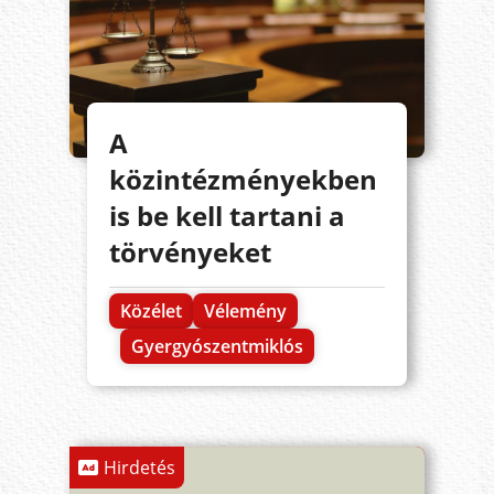
A
közintézményekben
is be kell tartani a
törvényeket
Közélet
Vélemény
Gyergyószentmiklós
Hirdetés