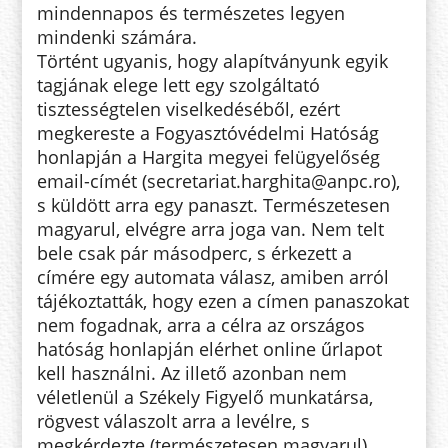
mindennapos és természetes legyen
mindenki számára.
Történt ugyanis, hogy alapítványunk egyik
tagjának elege lett egy szolgáltató
tisztességtelen viselkedéséből, ezért
megkereste a Fogyasztóvédelmi Hatóság
honlapján a Hargita megyei felügyelőség
email-címét (secretariat.harghita@anpc.ro),
s küldött arra egy panaszt. Természetesen
magyarul, elvégre arra joga van. Nem telt
bele csak pár másodperc, s érkezett a
címére egy automata válasz, amiben arról
tájékoztatták, hogy ezen a címen panaszokat
nem fogadnak, arra a célra az országos
hatóság honlapján elérhet online űrlapot
kell használni. Az illető azonban nem
véletlenül a Székely Figyelő munkatársa,
rögvest válaszolt arra a levélre, s
megkérdezte (természetesen magyarul),