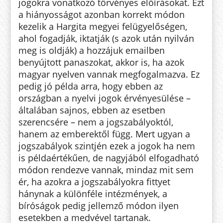
jogokra vonatkozó törvényes előírásokat. Ezt
a hiányosságot azonban korrekt módon
kezelik a Hargita megyei felügyelőségen,
ahol fogadják, iktatják (s azok után nyilván
meg is oldják) a hozzájuk emailben
benyújtott panaszokat, akkor is, ha azok
magyar nyelven vannak megfogalmazva. Ez
pedig jó példa arra, hogy ebben az
országban a nyelvi jogok érvényesülése –
általában sajnos, ebben az esetben
szerencsére – nem a jogszabályoktól,
hanem az emberektől függ. Mert ugyan a
jogszabályok szintjén ezek a jogok ha nem
is példaértékűen, de nagyjából elfogadható
módon rendezve vannak, mindaz mit sem
ér, ha azokra a jogszabályokra fittyet
hánynak a különféle intézmények, a
bíróságok pedig jellemző módon ilyen
esetekben a medvével tartanak.