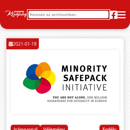
2021-01-18
Irányvonal
Vélemény
Erdély