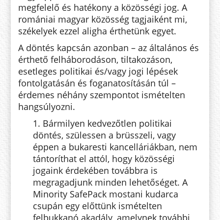
megfelelő és hatékony a közösségi jog. A
romániai magyar közösség tagjaiként mi,
székelyek ezzel aligha érthetünk egyet.
A döntés kapcsán azonban – az általános és
érthető felháborodáson, tiltakozáson,
esetleges politikai és/vagy jogi lépések
fontolgatásán és foganatosításán túl –
érdemes néhány szempontot ismételten
hangsúlyozni.
1. Bármilyen kedvezőtlen politikai
döntés, szülessen a brüsszeli, vagy
éppen a bukaresti kancelláriákban, nem
tántoríthat el attól, hogy közösségi
jogaink érdekében továbbra is
megragadjunk minden lehetőséget. A
Minority SafePack mostani kudarca
csupán egy előttünk ismételten
felbukkanó akadály, amelynek további