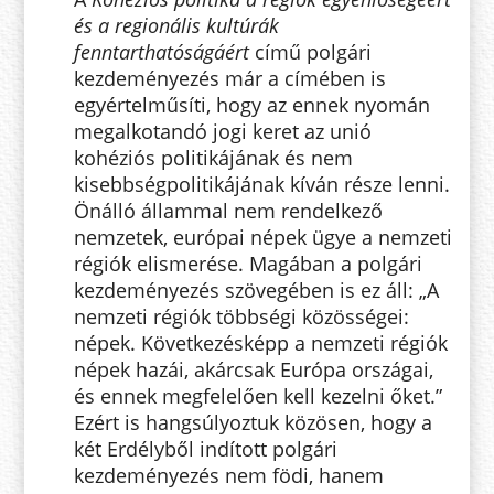
és a regionális kultúrák
fenntarthatóságáért
című polgári
kezdeményezés már a címében is
egyértelműsíti, hogy az ennek nyomán
megalkotandó jogi keret az unió
kohéziós politikájának és nem
kisebbségpolitikájának kíván része lenni.
Önálló állammal nem rendelkező
nemzetek, európai népek ügye a nemzeti
régiók elismerése. Magában a polgári
kezdeményezés szövegében is ez áll: „A
nemzeti régiók többségi közösségei:
népek. Következésképp a nemzeti régiók
népek hazái, akárcsak Európa országai,
és ennek megfelelően kell kezelni őket.”
Ezért is hangsúlyoztuk közösen, hogy a
két Erdélyből indított polgári
kezdeményezés nem födi, hanem