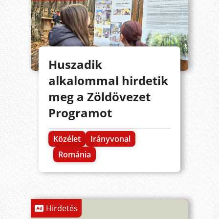
Huszadik
alkalommal hirdetik
meg a Zöldövezet
Programot
Közélet
Irányvonal
Románia
Hirdetés