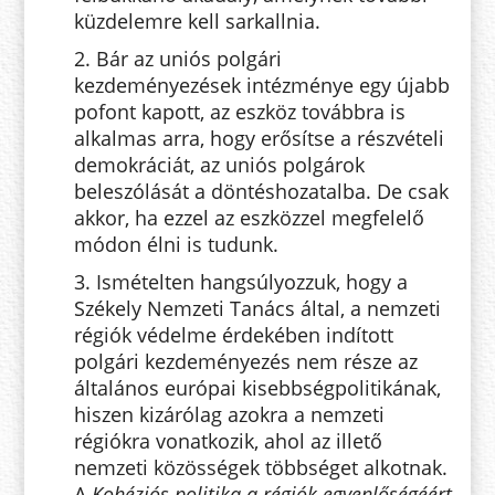
küzdelemre kell sarkallnia.
2. Bár az uniós polgári
kezdeményezések intézménye egy újabb
pofont kapott, az eszköz továbbra is
alkalmas arra, hogy erősítse a részvételi
demokráciát, az uniós polgárok
beleszólását a döntéshozatalba. De csak
akkor, ha ezzel az eszközzel megfelelő
módon élni is tudunk.
3. Ismételten hangsúlyozzuk, hogy a
Székely Nemzeti Tanács által, a nemzeti
régiók védelme érdekében indított
polgári kezdeményezés nem része az
általános európai kisebbségpolitikának,
hiszen kizárólag azokra a nemzeti
régiókra vonatkozik, ahol az illető
nemzeti közösségek többséget alkotnak.
A
Kohéziós politika a régiók egyenlőségéért