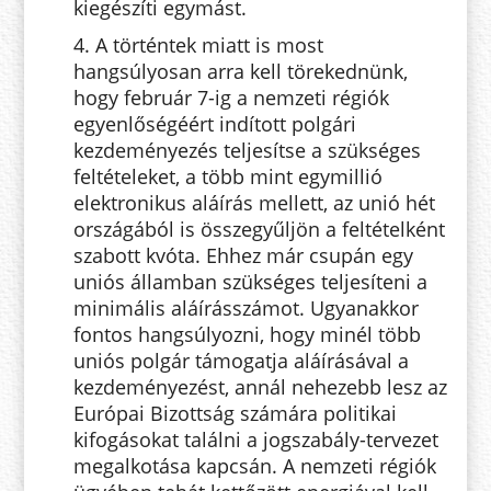
kiegészíti egymást.
4. A történtek miatt is most
hangsúlyosan arra kell törekednünk,
hogy február 7-ig a nemzeti régiók
egyenlőségéért indított polgári
kezdeményezés teljesítse a szükséges
feltételeket, a több mint egymillió
elektronikus aláírás mellett, az unió hét
országából is összegyűljön a feltételként
szabott kvóta. Ehhez már csupán egy
uniós államban szükséges teljesíteni a
minimális aláírásszámot. Ugyanakkor
fontos hangsúlyozni, hogy minél több
uniós polgár támogatja aláírásával a
kezdeményezést, annál nehezebb lesz az
Európai Bizottság számára politikai
kifogásokat találni a jogszabály-tervezet
megalkotása kapcsán. A nemzeti régiók