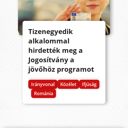
Tizenegyedik
alkalommal
hirdették meg a
Jogosítvány a
jövőhöz programot
Irányvonal
Közélet
Ifjúság
Románia