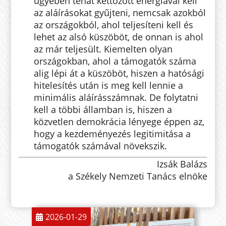
ügyében tehát kettőzött energiával kell
az aláírásokat gyűjteni, nemcsak azokból
az országokból, ahol teljesíteni kell és
lehet az alsó küszöböt, de onnan is ahol
az már teljesült. Kiemelten olyan
országokban, ahol a támogatók száma
alig lépi át a küszöböt, hiszen a hatósági
hitelesítés után is meg kell lennie a
minimális aláírásszámnak. De folytatni
kell a többi államban is, hiszen a
közvetlen demokrácia lényege éppen az,
hogy a kezdeményezés legitimitása a
támogatók számával növekszik.
Izsák Balázs
a Székely Nemzeti Tanács elnöke
2026-01-29