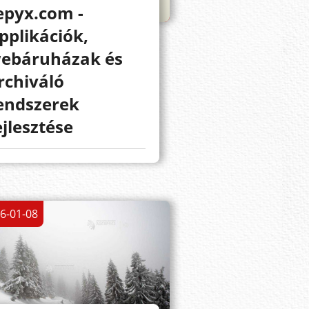
epyx.com -
pplikációk,
ebáruházak és
rchiváló
endszerek
ejlesztése
6-01-08