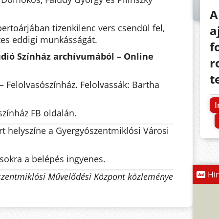
A
ertoárjában tizenkilenc vers csendül fel,
a
tes eddigi munkásságát.
f
údió Színház archívumából – Online
r
t
– Felolvasószínház. Felolvassák: Bartha
I
zínház FB oldalán.
rt helyszíne a Gyergyószentmiklósi Városi
ásokra a belépés ingyenes.
Hi
szentmiklósi Művelődési Központ közleménye