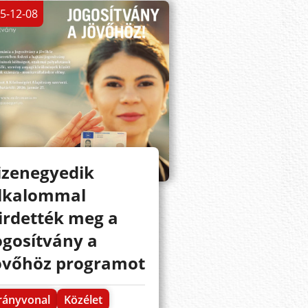
5-12-08
izenegyedik
lkalommal
irdették meg a
ogosítvány a
övőhöz programot
rányvonal
Közélet