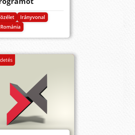
rogramot
özélet
Irányvonal
Románia
rdetés