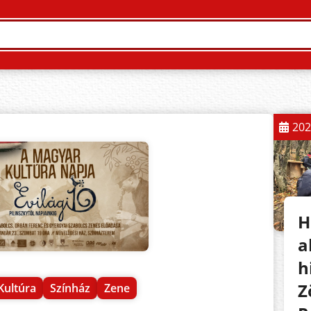
202
H
a
h
Z
Kultúra
Színház
Zene