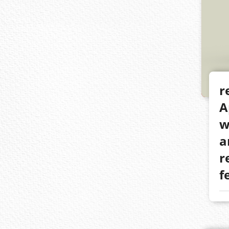
r
A
w
a
r
f