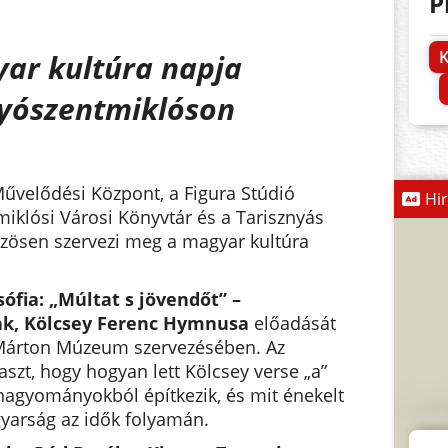
P
K
ar kultúra napja
yószentmiklóson
űvelődési Központ, a Figura Stúdió
Hi
iklósi Városi Könyvtár és a Tarisznyás
ösen szervezi meg a magyar kultúra
sófia: „Múltat s jövendőt” –
k, Kölcsey Ferenc Hymnusa
előadását
 Márton Múzeum szervezésében. Az
aszt, hogy hogyan lett Kölcsey verse „a”
agyományokból építkezik, és mit énekelt
arság az idők folyamán.