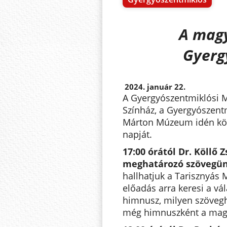
A magy
Gyerg
2024. január 22.
A Gyergyószentmiklósi M
Színház, a Gyergyószentm
Márton Múzeum idén köz
napját.
17:00 órától Dr. Köllő Z
meghatározó szövegün
hallhatjuk a Tarisznyás
előadás arra keresi a vál
himnusz, milyen szövegh
még himnuszként a magy