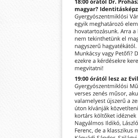
18:00 órától Dr. Prohá
magyar? Identitáskép
Gyergyószentmiklósi Vár
egyik meghatározó eleme 
hovatartozásunk. Arra a 
nem tekinthetünk el mag
nagyszerű hagyatékától. 
Munkácsy vagy Petőfi? 
ezekre a kérdésekre keres
megvitatni!
19:00 órától lesz az Ev
Gyergyószentmiklósi Mű
verses zenés műsor, akus
valamelyest újszerű a ze
úton kívánják közvetíten
kortárs költőket idéznek
Nagyálmos Ildikó, Lászl
Ferenc, de a klasszikus m
Kányádi Sándor, Szilágy