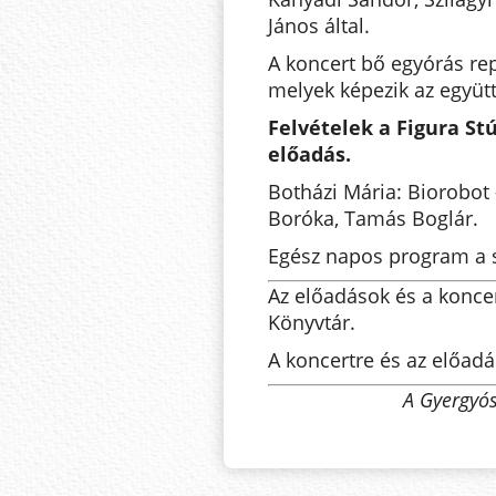
János által.
A koncert bő egyórás rep
melyek képezik az együt
Felvételek a Figura St
előadás.
Botházi Mária: Biorobot 
Boróka, Tamás Boglár.
Egész napos program a s
Az előadások és a konce
Könyvtár.
A koncertre és az előad
A Gyergyó