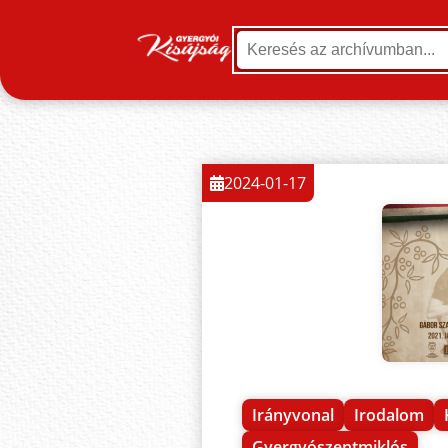
2024-01-17
Irányvonal
Irodalom
Gyergyószentmiklós