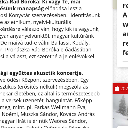
szka-Rád Boróka: Ki vagy Te, mai
r
zésünk manapság
előadása lesz a
A
osi Könyvtár szervezésében. Identitásunk
az etnikum, nyelvi-kulturális
w
kérdésre válaszolván, hogy kik is vagyunk,
a
yar anyanyelvünktől, magyar kultúránk
r
De maivá tud-e válni Ballassi, Kodály,
Dr. Prohászka-Rád Boróka előadásában
f
i a választ, ezt szeretné a jelenlévőkkel
ilági együttes akusztik koncertje
,
velődési Központ szervezésében. Egy
ztikus (erősítés nélküli) megszólalás
202
nekar életében, ez által is természetesebb
i a versek üzenetét, hangulatát. Főképp
 meg, mint. pl. Farkas Wellmann Éva,
ó Noémi, Muszka Sándor, Kovács András
agyar lírát is érintik Weöres Sándor,
i Domokos, Faludy György és Pilinszky