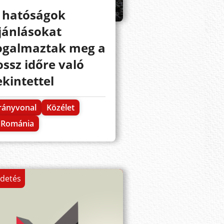
 hatóságok
jánlásokat
ogalmaztak meg a
ossz időre való
ekintettel
rányvonal
Közélet
Románia
rdetés