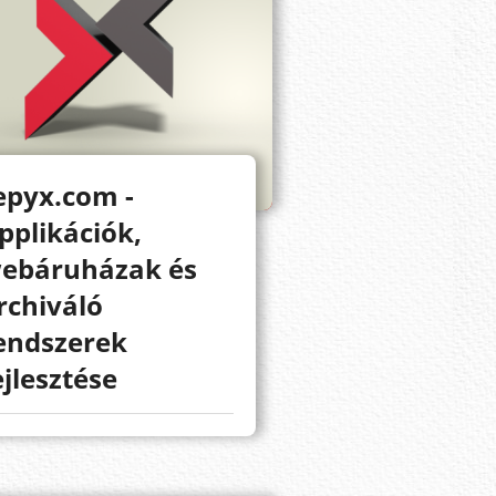
epyx.com -
pplikációk,
ebáruházak és
rchiváló
endszerek
ejlesztése