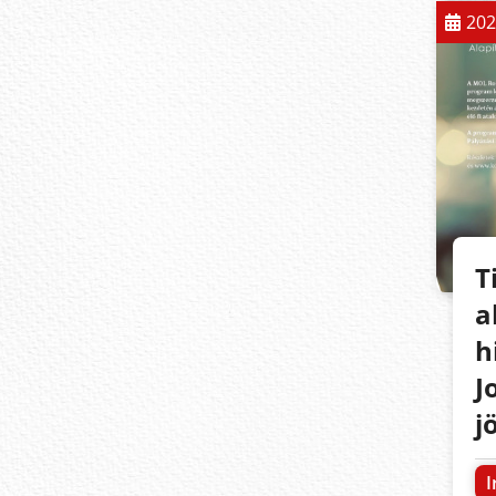
202
T
a
h
J
j
I