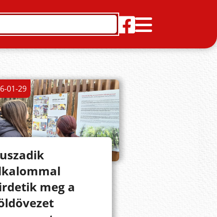
6-01-29
uszadik
lkalommal
irdetik meg a
öldövezet