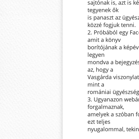
sajtónak is, azt is
tegyenek ők
is panaszt az ügyés
közzé fogjuk tenni.
2. Próbából egy Fac
amit a könyv
borítójának a képéve
legyen
mondva a bejegyzést
az, hogy a
Vasgárda viszonylat
mint a
romániai ügyészség
3. Ugyanazon webá
forgalmaznak,
amelyek a szóban fo
ezt teljes
nyugalommal, tekint