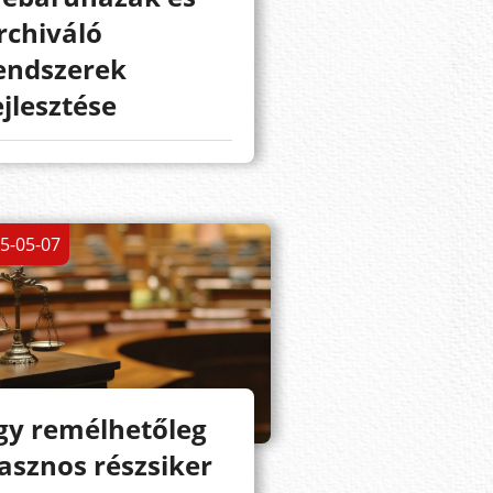
rchiváló
endszerek
ejlesztése
5-05-07
gy remélhetőleg
asznos részsiker