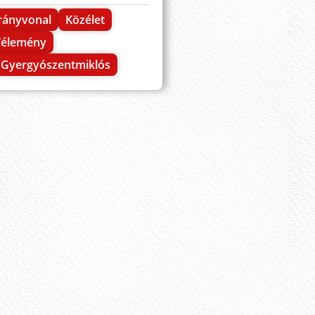
rányvonal
Közélet
Vélemény
Gyergyószentmiklós