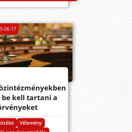
5-06-17
özintézményekben
s be kell tartani a
örvényeket
özélet
Vélemény