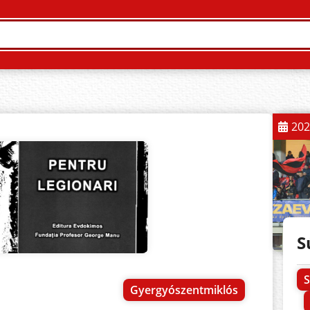
202
S
S
Gyergyószentmiklós