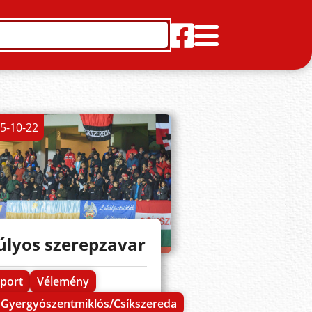
5-10-22
úlyos szerepzavar
port
Vélemény
Gyergyószentmiklós/Csíkszereda