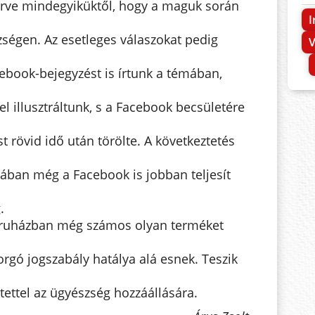
 kérve mindegyiküktől, hogy a maguk során
I
zségen. Az esetleges válaszokat pedig
ebook-bejegyzést is írtunk a témában,
l illusztráltunk, s a Facebook becsületére
 rövid idő után törölte. A következtetés
ában még a Facebook is jobban teljesít
.
ruházban még számos olyan terméket
rgó jogszabály hatálya alá esnek. Teszik
ettel az ügyészség hozzáállására.