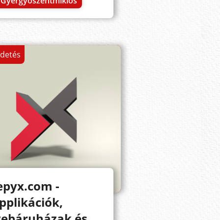
Gyergyószentmiklós
rdetés
epyx.com -
pplikációk,
ebáruházak és