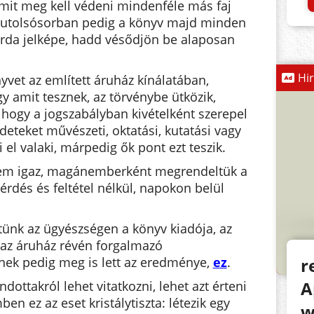
amit meg kell védeni mindenféle más faj
 utolsósorban pedig a könyv majd minden
árda jelképe, hadd vésődjön be alaposan
Hi
yvet az említett áruház kínálatában,
gy amit tesznek, az törvénybe ütközik,
, hogy a jogszabályban kivételként szerepel
deteket művészeti, oktatási, kutatási vagy
el valaki, márpedig ők pont ezt teszik.
nem igaz, magánemberként megrendeltük a
érdés és feltétel nélkül, napokon belül
tünk az ügyészségen a könyv kiadója, az
t az áruház révén forgalmazó
ek pedig meg is lett az eredménye,
ez
.
r
A
dottakról lehet vitatkozni, lehet azt érteni
ben ez az eset kristálytiszta: létezik egy
w