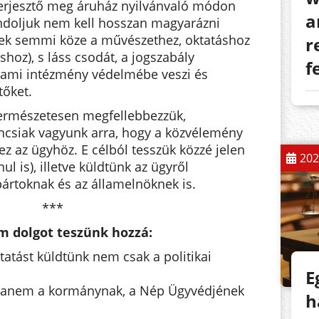
 terjesztő meg áruház nyilvánvaló módon
a
ndoljuk nem kell hosszan magyarázni
nek semmi köze a művészethez, oktatáshoz
r
oz), s láss csodát, a jogszabály
f
llami intézmény védelmébe veszi és
tőket.
természetesen megfellebbezzük,
csiak vagyunk arra, hogy a közvélemény
 az ügyhöz. E célból tesszük közzé jelen
202
l is), illetve küldtünk az ügyről
 pártoknak és az államelnöknek is.
***
m dolgot teszünk hozzá:
ztatást küldtünk nem csak a politikai
E
 hanem a kormánynak, a Nép Ügyvédjének
h