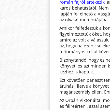
román fajról értekezik
, 
káros behatásától. Nem
lapján fellelhető a Vasg
az olvasó memóriájába.
Amikor felfedeztük a kön
figyelmeztettük őket, ho
amire az volt a válaszuk
az, hogy ha ezen cseleke
tudományos céllal követi 
Bizonyítandó, hogy ez 
könyvet, és azt minden k
kézhez is kaptuk.
Ezt követően panaszt tet
áruház, illetve a könyve
magánszemély ellen. Enn
Az Orbán Viktor által mon
és félreérteni, azzal szem