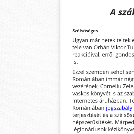
A szá
Szélsőséges
Ugyan már hetek teltek 
tele van Orbán Viktor T
reakcióival, erről gondo
is.
Ezzel szemben sehol sen
Romániában immár négy 
vezérének, Corneliu Zel
vaskos könyvét, s az sz
internetes áruházban. T
Romániában
jogszabály
terjesztését és a szélső
népszerűsítését. Márped
légionáriusok kézikönyv