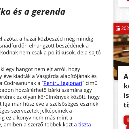
lka és a gerenda
202
el azóta, a hazai közbeszéd még mindig
usnádfürdőn elhangzott beszédének a
skodnak nem csak a politikusok, de a sajtó
ki egy hangot nem ejt arról, hogy
A
éve kiadták a Vasgárda alapítójának és
ea Codreanunak a “
Pentru legionari
” című
k
abadon hozzáférhető bárki számára egy
i
örténik ez olyan körülmények között, hogy
t
tiltja már húsz éve a szélsőséges eszmék
séges szervezetek jelképeinek a
ig ez a könyv nem más mint a
K
e, amiben a szerző többek közt
a tiszta