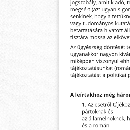
jogszabály, amit kiadó,
megsért (azt ugyanis go
senkinek, hogy a tettük
vagy tudományos kutatásh
betartatására hivatott á
tisztára mossa az elköve
Az ügyészség döntését 
ugyanakkor nagyon kíván
miképpen viszonyul ehhez
tájékoztatásunkat (románu
tájékoztatást a politikai
A leírtakhoz még háro
1. Az esetről tájéko
pártoknak és
az államelnöknek,
és a román