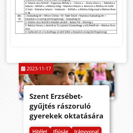
2023-11-17
Szent Erzsébet-
gyűjtés rászoruló
gyerekek oktatására
Hitélet
Ifjúság
Irányvonal