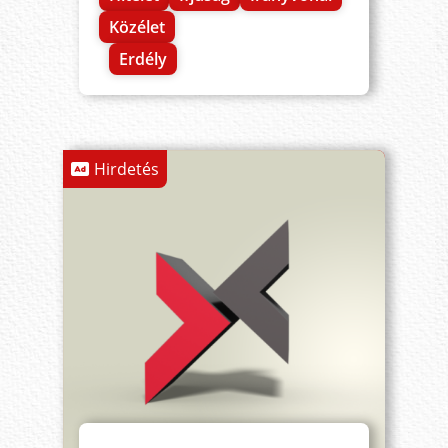
Közélet
Erdély
Hirdetés