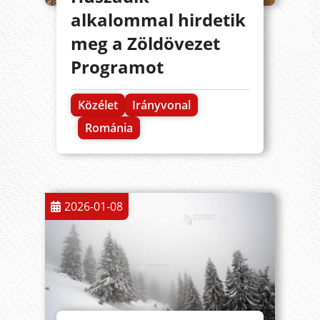
alkalommal hirdetik
meg a Zöldövezet
Programot
Közélet
Irányvonal
Románia
2026-01-08