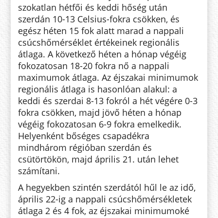
szokatlan hétfői és keddi hőség után
szerdán 10-13 Celsius-fokra csökken, és
egész héten 15 fok alatt marad a nappali
csúcshőmérséklet értékeinek regionális
átlaga. A következő héten a hónap végéig
fokozatosan 18-20 fokra nő a nappali
maximumok átlaga. Az éjszakai minimumok
regionális átlaga is hasonlóan alakul: a
keddi és szerdai 8-13 fokról a hét végére 0-3
fokra csökken, majd jövő héten a hónap
végéig fokozatosan 6-9 fokra emelkedik.
Helyenként bőséges csapadékra
mindhárom régióban szerdán és
csütörtökön, majd április 21. után lehet
számítani.
A hegyekben szintén szerdától hűl le az idő,
április 22-ig a nappali csúcshőmérsékletek
átlaga 2 és 4 fok, az éjszakai minimumoké