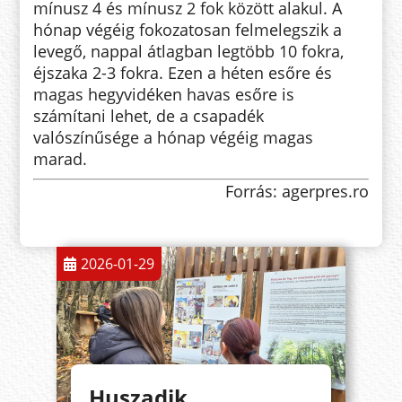
mínusz 4 és mínusz 2 fok között alakul. A
hónap végéig fokozatosan felmelegszik a
levegő, nappal átlagban legtöbb 10 fokra,
éjszaka 2-3 fokra. Ezen a héten esőre és
magas hegyvidéken havas esőre is
számítani lehet, de a csapadék
valószínűsége a hónap végéig magas
marad.
Forrás: agerpres.ro
2026-01-29
Huszadik