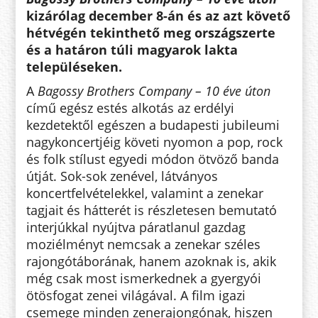
kizárólag december 8-án és az azt követő
hétvégén tekinthető meg országszerte
és a határon túli magyarok lakta
településeken.
A
Bagossy Brothers Company – 10 éve úton
című egész estés alkotás az erdélyi
kezdetektől egészen a budapesti jubileumi
nagykoncertjéig követi nyomon a pop, rock
és folk stílust egyedi módon ötvöző banda
útját. Sok-sok zenével, látványos
koncertfelvételekkel, valamint a zenekar
tagjait és hátterét is részletesen bemutató
interjúkkal nyújtva páratlanul gazdag
moziélményt nemcsak a zenekar széles
rajongótáborának, hanem azoknak is, akik
még csak most ismerkednek a gyergyói
ötösfogat zenei világával. A film igazi
csemege minden zenerajongónak, hiszen