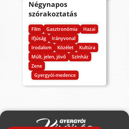
Négynapos
szórakoztatás
Film
Gasztronómia
Hazai
Ifjúság
Irányvonal
Irodalom
Közélet
Kultúra
Múlt, jelen, jövő
Színház
Zene
Gyergyói-medence