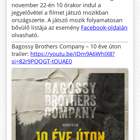
november 22-én 10 órakor indul a
jegyelővétel a filmet játszó mozikban
országszerte. A játszó mozik folyamatosan
bővülő listája az esemény
Facebook-oldalán
olvasható.
Bagossy Brothers Company – 10 éve úton
trailer:
https://youtu.be/JDm9A6WhIX8?
si=82r9PQQGT-tOUAE0