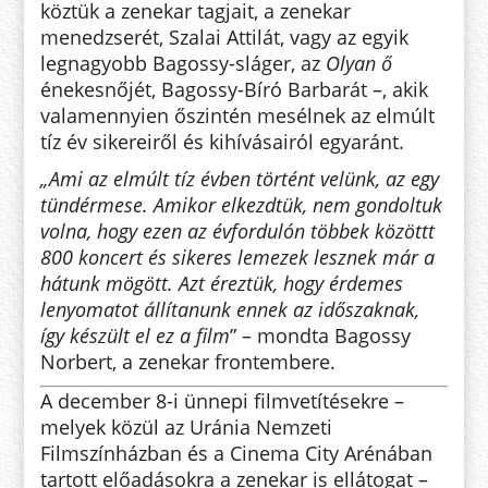
köztük a zenekar tagjait, a zenekar
menedzserét, Szalai Attilát, vagy az egyik
legnagyobb Bagossy-sláger, az
Olyan ő
énekesnőjét, Bagossy-Bíró Barbarát –, akik
valamennyien őszintén mesélnek az elmúlt
tíz év sikereiről és kihívásairól egyaránt.
„Ami az elmúlt tíz évben történt velünk, az egy
tündérmese. Amikor elkezdtük, nem gondoltuk
volna, hogy ezen az évfordulón többek közöttt
800 koncert és sikeres lemezek lesznek már a
hátunk mögött. Azt éreztük, hogy érdemes
lenyomatot állítanunk ennek az időszaknak,
így készült el ez a film
” – mondta Bagossy
Norbert, a zenekar frontembere.
A december 8-i ünnepi filmvetítésekre –
melyek közül az Uránia Nemzeti
Filmszínházban és a Cinema City Arénában
tartott előadásokra a zenekar is ellátogat –