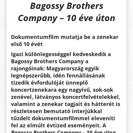
Bagossy Brothers
Company – 10 éve úton
Dokumentumfilm mutatja be a zenekar
első 10 évét
Igazi különlegességgel kedveskedik a
Bagossy Brothers Company a
rajongóinak: Magyarország egyik
legnépszerűbb, idén fennállásának
tizedik évfordulóját ünneplő
koncertzenekara egy nagyívű, sok-sok
zenével, látványos koncertfelvételekkel,
valamint a zenekar tagjait és hátterét is
részletesen bemutató interjúkkal
tűzdelt dokumentumfilmmel eleveníti
fel az elmúlt évtized eseményeit. A
Bagossy Brothers Company – 10 éve úton