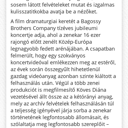
sosem látott felvételeket mutat és izgalmas
kulisszatitkokba avatja be a nézőket.
A film dramaturgiai keretét a Bagossy
Brothers Company tízéves jubileumi
koncertje adja, ahol a zenekar 16 ezer
rajongó előtt zenélt Közép-Európa
legnagyobb fedett arénájában. A csapatban
felmerült, hogy egy szokványos
koncertvideóval emlékezzen meg az estéről,
az évek során összegyűlt hihetetlenül
gazdag videóanyag azonban szinte kiáltott a
felhasználás után. Végül a több zenei
produkciót is megfilmesítő Köves Diána
vezetésével állt össze az a kétórányi anyag,
mely az archív felvételek felhasználásán túl
a teljesség igényével járja sorba a zenekar
történetének legfontosabb állomásait, és
szólaltatja meg legfontosabb szereplőit –