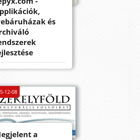
epyx.com -
pplikációk,
ebáruházak és
rchiváló
endszerek
ejlesztése
5-12-08
egjelent a