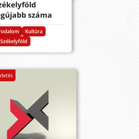
zékelyföld
egújabb száma
Irodalom
Kultúra
Székelyföld
rdetés