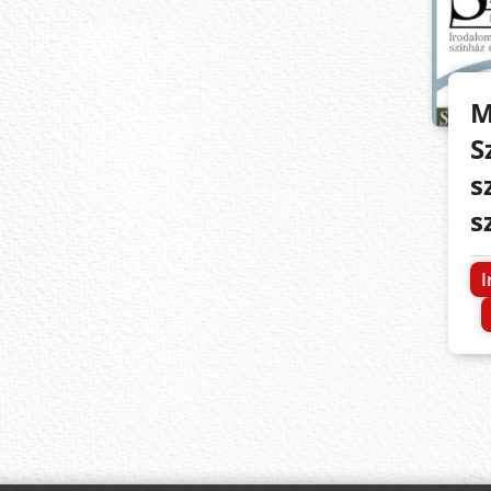
M
S
s
s