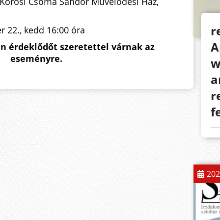
 Kőrösi Csoma Sándor Művelődési Ház,
r
 22., kedd 16:00 óra
A
n érdeklődőt szeretettel várnak az
eseményre.
w
a
r
f
202