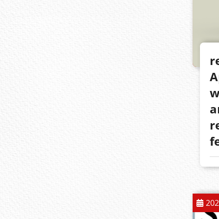
r
A
w
a
r
f
202