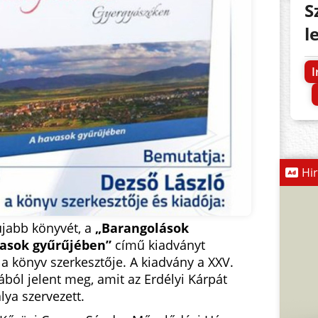
S
l
Hi
jabb könyvét, a
„Barangolások
asok gyűrűjében”
című kiadványt
a könyv szerkesztője. A kiadvány a XXV.
ból jelent meg, amit az Erdélyi Kárpát
lya szervezett.