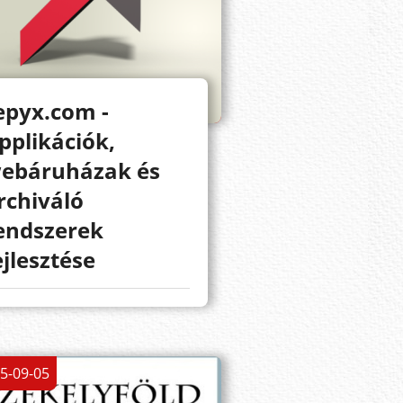
epyx.com -
pplikációk,
ebáruházak és
rchiváló
endszerek
ejlesztése
5-09-05