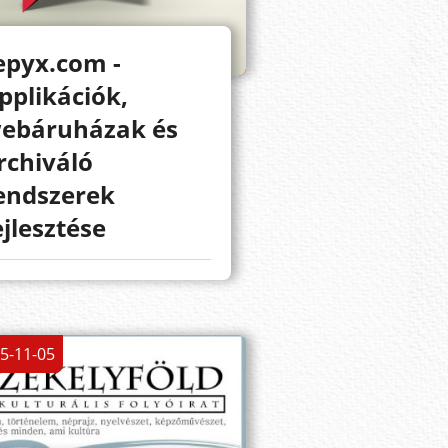
epyx.com -
pplikációk,
ebáruházak és
rchiváló
endszerek
ejlesztése
5-11-05