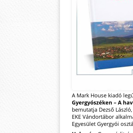
A Mark House kiadó legú
Gyergyószéken – A hav
bemutatja Dezső László, 
EKE Vándortábor alkalmá
Egyesület Gyergyói osztá