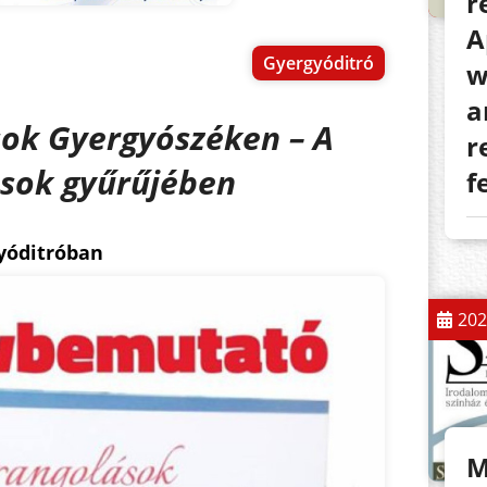
r
A
Gyergyóditró
w
a
ok Gyergyószéken – A
r
sok gyűrűjében
f
yóditróban
202
M