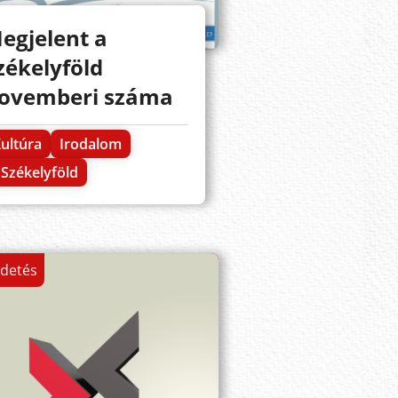
egjelent a
zékelyföld
ovemberi száma
ultúra
Irodalom
Székelyföld
rdetés