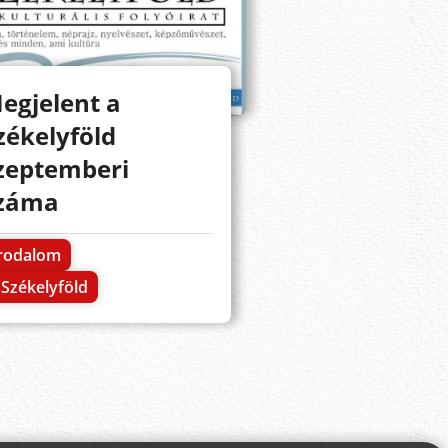
egjelent a
zékelyföld
zeptemberi
záma
Irodalom
Székelyföld