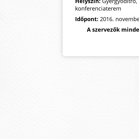
Helyszín:
Gyergyóditró,
konferenciaterem
Időpont:
2016. november
A szervezők minde