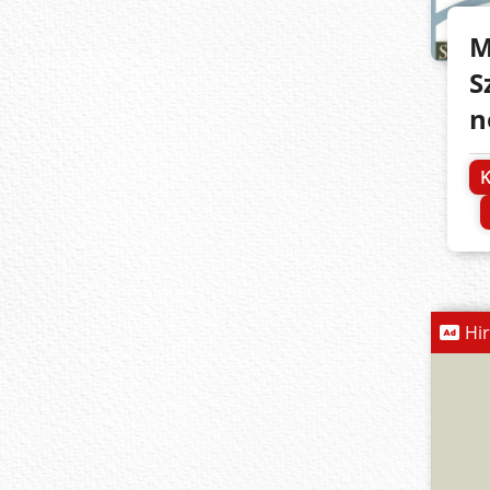
M
S
n
K
Hi