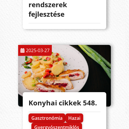
rendszerek
fejlesztése
2025-03-27
Konyhai cikkek 548.
Gasztronómia
Hazai
Gyergyószentmiklós