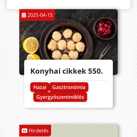
2025-04-15
Konyhai cikkek 550.
Hazai
Gasztronómia
Gyergyószentmiklós
Hirdetés