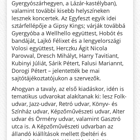
Gyergyószárhegyen, a Lázár-kastélyban),
valamint további kisebb helyszíneken
lesznek koncertek. Az Egyfeszt egyik idei
sztárfellépője a Gipsy Kings; várják továbbá
Gyergyóba a Wellhello együttest, Hobót és
bandáját, Lajkó Félixet és a lengyelországi
Volosi együttest, Herczku Ágit Nicola
Parovval, Dresch Mihályt, Harry Tavitiant,
Kubinyi Júliát, Sárik Pétert, Falusi Mariannt,
Dorogi Pétert – jelentették be mai
sajtótájékoztatójukon a szervezők.
Ahogyan a tavaly, az első kiadáskor, idén is
tematikus udvarokat alakítanak ki: lesz Folk-
udvar, Jazz-udvar, Retró udvar, Könyv- és
Színház udvar, Képzőművészeti udvar, Alter
udvar és Örmény udvar, valamint Gasztró
utca is. A Képzőművészeti udvarban az
állandó kiállítások mellett (beltéri és