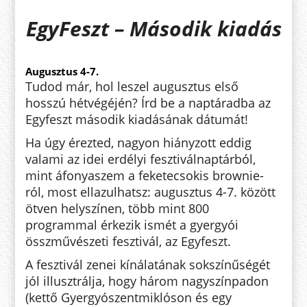
EgyFeszt – Második kiadás
Augusztus 4-7.
Tudod már, hol leszel augusztus első
hosszú hétvégéjén? Írd be a naptáradba az
Egyfeszt második kiadásának dátumát!
Ha úgy érezted, nagyon hiányzott eddig
valami az idei erdélyi fesztiválnaptárból,
mint áfonyaszem a feketecsokis brownie-
ról, most ellazulhatsz: augusztus 4-7. között
ötven helyszínen, több mint 800
programmal érkezik ismét a gyergyói
összművészeti fesztivál, az Egyfeszt.
A fesztivál zenei kínálatának sokszínűségét
jól illusztrálja, hogy három nagyszínpadon
(kettő Gyergyószentmiklóson és egy