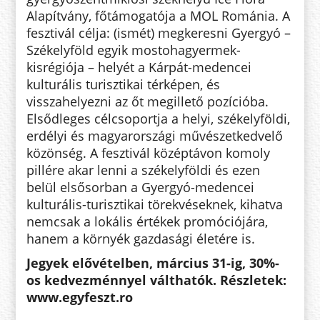
Alapítvány, főtámogatója a MOL Románia. A
fesztivál célja: (ismét) megkeresni Gyergyó –
Székelyföld egyik mostohagyermek-
kisrégiója – helyét a Kárpát-medencei
kulturális turisztikai térképen, és
visszahelyezni az őt megillető pozícióba.
Elsődleges célcsoportja a helyi, székelyföldi,
erdélyi és magyarországi művészetkedvelő
közönség. A fesztivál középtávon komoly
pillére akar lenni a székelyföldi és ezen
belül elsősorban a Gyergyó-medencei
kulturális-turisztikai törekvéseknek, kihatva
nemcsak a lokális értékek promóciójára,
hanem a környék gazdasági életére is.
Jegyek elővételben, március 31-ig, 30%-
os kedvezménnyel válthatók. Részletek:
www.egyfeszt.ro