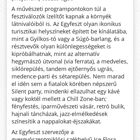
A művészeti programpontokon túl a
fesztiválozók ízelítőt kapnak a környék
látnivalóiból is. Az Egyfeszt olyan ikonikus
turisztikai helyszíneket épített be kínálatába,
mint a Gyilkos-tó vagy a Súgó-barlang, és a
résztvevők olyan különlegességeket is
kipróbálhatnak, mint az alternatív
hegymászó útvonal (via ferrata), a medveles,
siklórepülés, tandem ejtőernyős ugrás,
medence-parti és sétarepülés. Nem marad
el idén sem a fiatalok körében népszerű
Silent party, mindenki ellazulhat egy kávé
vagy koktél mellett a Chill Zone-ban;
fényfestés, iparművészeti vásár, retró bulik,
hajnali táncházak, jazz-elmélkedések
színesítik a nappalokat-éjszakákat.
Az Egyfeszt szervezője a
gyergyószentmiklósi székhelyű Ice Flora