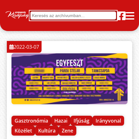
2022-03-07
Gasztronómia
Hazai
Ifjúság
Irányvonal
Közélet
Kultúra
Zene