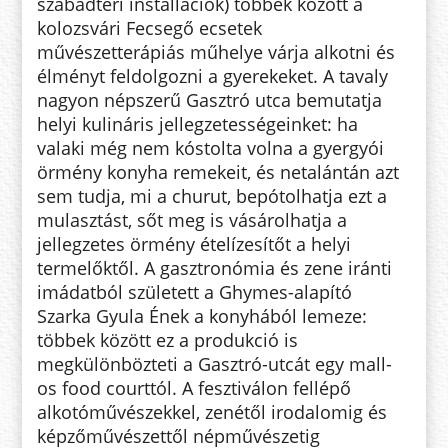
szabadtéri installációk) többek között a
kolozsvári Fecsegő ecsetek
művészetterápiás műhelye várja alkotni és
élményt feldolgozni a gyerekeket. A tavaly
nagyon népszerű Gasztró utca bemutatja
helyi kulináris jellegzetességeinket: ha
valaki még nem kóstolta volna a gyergyói
örmény konyha remekeit, és netalántán azt
sem tudja, mi a churut, bepótolhatja ezt a
mulasztást, sőt meg is vásárolhatja a
jellegzetes örmény ételízesítőt a helyi
termelőktől. A gasztronómia és zene iránti
imádatból született a Ghymes-alapító
Szarka Gyula Ének a konyhából lemeze:
többek között ez a produkció is
megkülönbözteti a Gasztró-utcát egy mall-
os food courttól. A fesztiválon fellépő
alkotóművészekkel, zenétől irodalomig és
képzőművészettől népművészetig