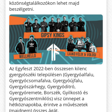
közönségtalálkozókon lehet majd
beszélgetni.
Az Egyfeszt 2022-ben összesen kilenc
gyergyószéki településen (Gyergyóalfalu,
Gyergyócsomafalva, Gyergyóújfalu,
Gyergyószárhegy, Gyergyóditró,
Gyergyóremete, Borszék, Gyilkostó és
Gyergyószentmiklós) visz ünnepet a
hétköznapokba, érintve a művészetek
(majdnem) összes ágát.