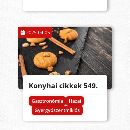
2025-04-05
Konyhai cikkek 549.
Gasztronómia
Hazai
Gyergyószentmiklós