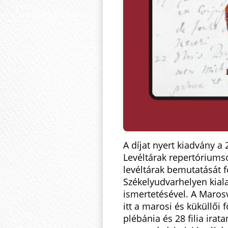
A díjat nyert kiadvány a
Levéltárak repertóriumso
levéltárak bemutatását f
Székelyudvarhelyen kiala
ismertetésével. A Marosv
itt a marosi és küküllői 
plébánia és 28 filia irat