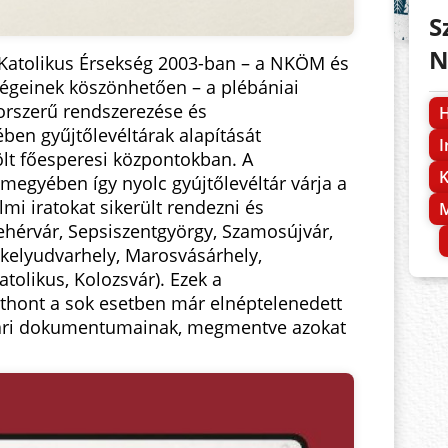
S
N
Katolikus Érsekség 2003-ban – a NKÖM és
ségeinek köszönhetően – a plébániai
korszerű rendszerezése és
H
ben gyűjtőlevéltárak alapítását
I
lölt főesperesi központokban. A
K
megyében így nyolc gyújtőlevéltár várja a
lmi iratokat sikerült rendezni és
M
ehérvár, Sepsiszentgyörgy, Szamosújvár,
kelyudvarhely, Marosvásárhely,
olikus, Kolozsvár). Ezek a
tthont a sok esetben már elnéptelenedett
ltári dokumentumainak, megmentve azokat