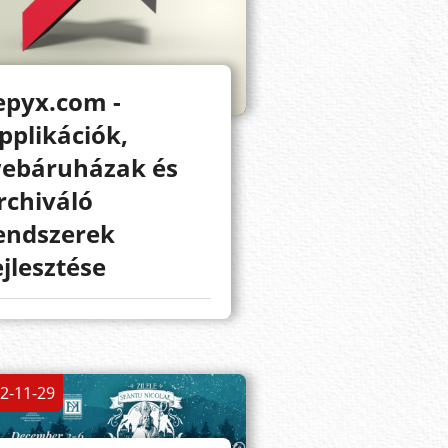
epyx.com -
pplikációk,
ebáruházak és
rchiváló
endszerek
ejlesztése
2-11-29