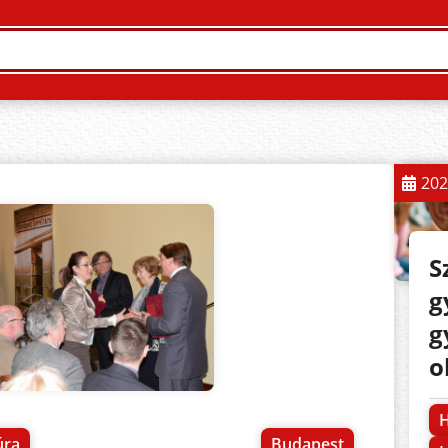
202
S
g
g
o
H
úra
Budapest