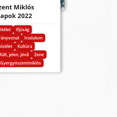
zent Miklós
apok 2022
itélet
Ifjúság
rányvonal
Irodalom
özélet
Kultúra
últ, jelen, jövő
Zene
Gyergyószentmiklós