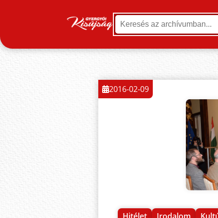
2016-02-09
Hitélet
Irodalom
Kult