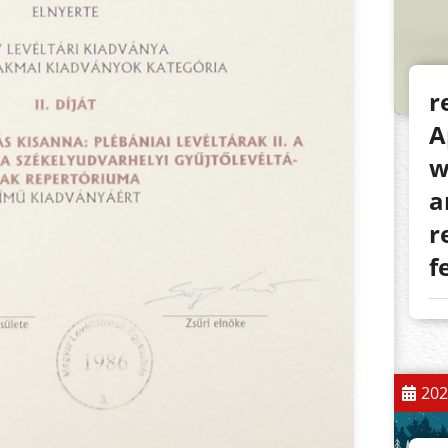
r
A
w
a
r
f
202