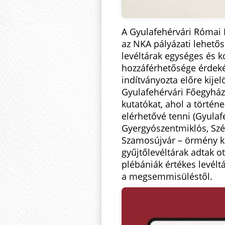
A Gyulafehérvári Római 
az NKA pályázati lehető
levéltárak egységes és 
hozzáférhetősége érdeké
indítványozta előre kije
Gyulafehérvári Főegyház
kutatókat, ahol a történe
elérhetővé tenni (Gyulaf
Gyergyószentmiklós, Szé
Szamosújvár – örmény kat
gyűjtőlevéltárak adtak o
plébániák értékes levé
a megsemmisüléstől.