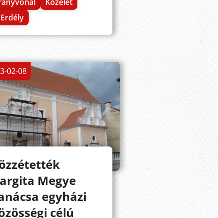
rányvonal
Közélet
Erdély
3-02-08
özzétették
argita Megye
anácsa egyházi
özösségi célú