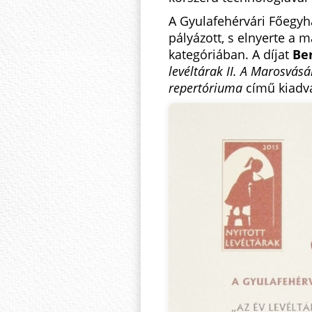
A Gyulafehérvári Főegyh
pályázott, s elnyerte a 
kategóriában. A díjat
Be
levéltárak II. A Marosvásá
repertóriuma
című kiadván