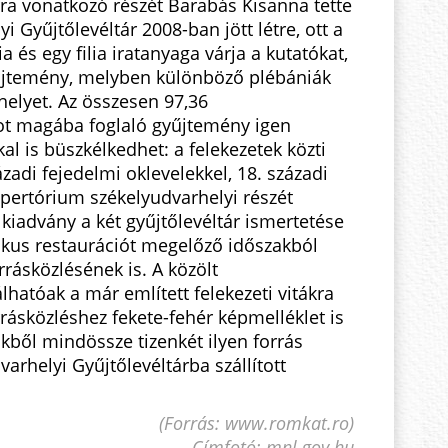
ra vonatkozó részét Barabás Kisanna tette
i Gyűjtőlevéltár 2008-ban jött létre, ott a
 és egy filia iratanyaga várja a kutatókat,
yűjtemény, melyben különböző plébániák
 helyet. Az összesen 97,36
ot magába foglaló gyűjtemény igen
al is büszkélkedhet: a felekezetek közti
zadi fejedelmi oklevelekkel, 18. századi
epertórium székelyudvarhelyi részét
 kiadvány a két gyűjtőlevéltár ismertetése
likus restaurációt megelőző időszakból
rásközlésének is. A közölt
atóak a már említett felekezeti vitákra
rrásközléshez fekete-fehér képmelléklet is
dőkből mindössze tizenkét ilyen forrás
arhelyi Gyűjtőlevéltárba szállított
(Forrás: www.romkat.ro)
Címfotó: mnl.gov.hu