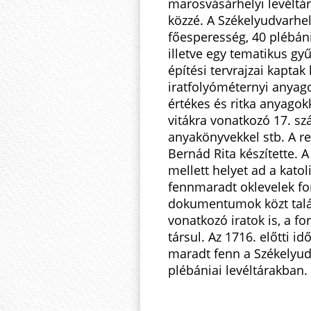
marosvásárhelyi levéltár
közzé. A Székelyudvarhely
főesperesség, 40 plébánia
illetve egy tematikus g
építési tervrajzai kaptak
iratfolyóméternyi anyag
értékes és ritka anyagokk
vitákra vonatkozó 17. szá
anyakönyvekkel stb. A r
Bernád Rita készítette. A
mellett helyet ad a kato
fennmaradt oklevelek for
dokumentumok közt találh
vonatkozó iratok is, a fo
társul. Az 1716. előtti i
maradt fenn a Székelyudv
plébániai levéltárakban.