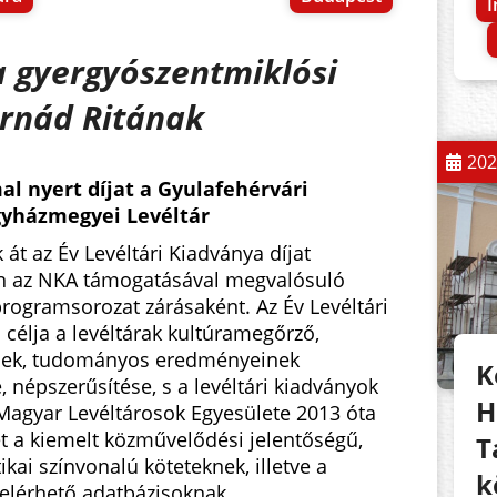
I
a gyergyószentmiklósi
rnád Ritának
202
l nyert díjat a Gyulafehérvári
yházmegyei Levéltár
át az Év Levéltári Kiadványa díjat
n az NKA támogatásával megvalósuló
programsorozat zárásaként. Az Év Levéltári
 célja a levéltárak kultúramegőrző,
nek, tudományos eredményeinek
K
 népszerűsítése, s a levéltári kiadványok
H
 Magyar Levéltárosok Egyesülete 2013 óta
et a kiemelt közművelődési jelentőségű,
T
kai színvonalú köteteknek, illetve a
k
 elérhető adatbázisoknak.