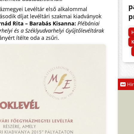
p
ázmegyei Levéltár első alkalommal
p
második díjat levéltári szakmai kiadványok
rnád Rita – Barabás Kisanna:
Plébániai
rhelyi és a Széklyudvarhelyi Gyűjtőlevéltárak
H
yért ítélte oda a zsűri.
K
Hi