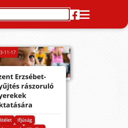
3-11-17
zent Erzsébet-
yűjtés rászoruló
yerekek
ktatására
itélet
Ifjúság