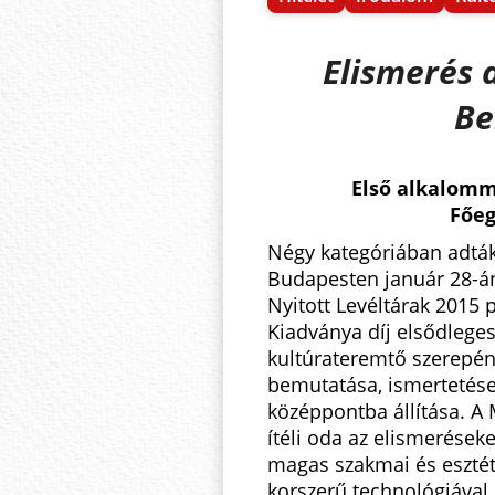
Elismerés 
Be
Első alkalomma
Főeg
Négy kategóriában adták 
Budapesten január 28-á
Nyitott Levéltárak 2015 
Kiadványa díj elsődleges
kultúrateremtő szerepé
bemutatása, ismertetése,
középpontba állítása. A
ítéli oda az elismerések
magas szakmai és esztéti
korszerű technológiával