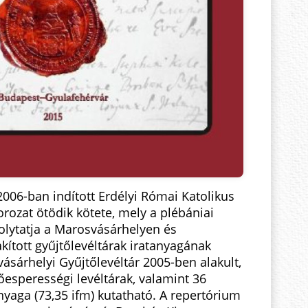
 2006-ban indított Erdélyi Római Katolikus
rozat ötödik kötete, mely a plébániai
olytatja a Marosvásárhelyen és
kított gyűjtőlevéltárak iratanyagának
ásárhelyi Gyűjtőlevéltár 2005-ben alakult,
főesperességi levéltárak, valamint 36
anyaga (73,35 ifm) kutatható. A repertórium