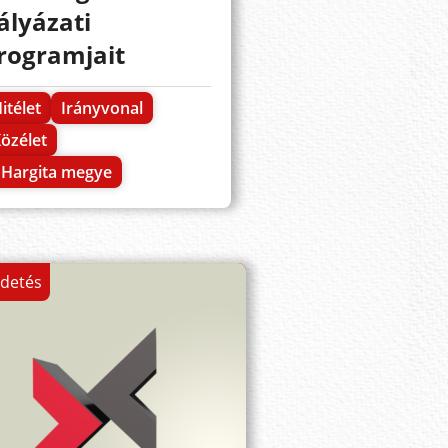
ályázati
rogramjait
itélet
Irányvonal
özélet
Hargita megye
rdetés