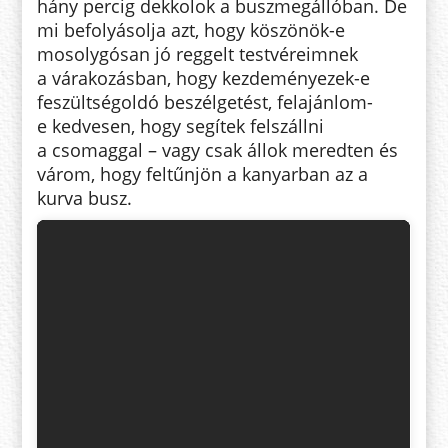
hány percig dekkolok a buszmegállóban. De
mi befolyásolja azt, hogy köszönök-e
mosolygósan jó reggelt testvéreimnek
a várakozásban, hogy kezdeményezek-e
feszültségoldó beszélgetést, felajánlom-
e kedvesen, hogy segítek felszállni
a csomaggal – vagy csak állok meredten és
várom, hogy feltűnjön a kanyarban az a
kurva busz.