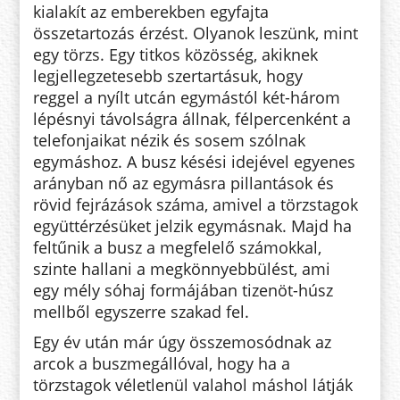
kialakít az emberekben egyfajta
összetartozás érzést. Olyanok leszünk, mint
egy törzs. Egy titkos közösség, akiknek
legjellegzetesebb szertartásuk, hogy
reggel a nyílt utcán egymástól két-három
lépésnyi távolságra állnak, félpercenként a
telefonjaikat nézik és sosem szólnak
egymáshoz. A busz késési idejével egyenes
arányban nő az egymásra pillantások és
rövid fejrázások száma, amivel a törzstagok
együttérzésüket jelzik egymásnak. Majd ha
feltűnik a busz a megfelelő számokkal,
szinte hallani a megkönnyebbülést, ami
egy mély sóhaj formájában tizenöt-húsz
mellből egyszerre szakad fel.
Egy év után már úgy összemosódnak az
arcok a buszmegállóval, hogy ha a
törzstagok véletlenül valahol máshol látják