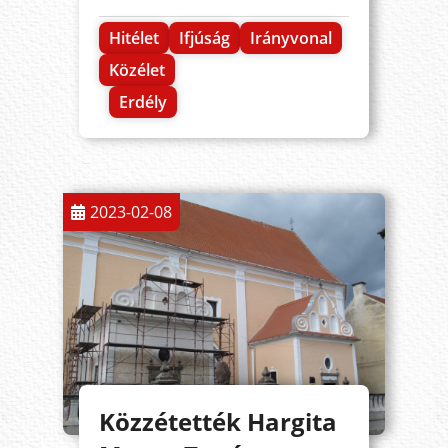
Hitélet
Ifjúság
Irányvonal
Közélet
Erdély
2023-02-08
Közzétették Hargita