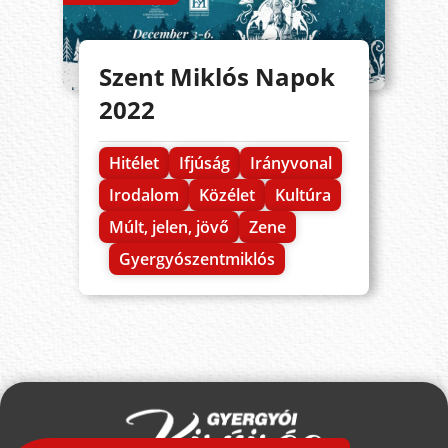
Szent Miklós Napok
2022
Hitélet
Ifjúság
Irányvonal
Irodalom
Közélet
Kultúra
Múlt, jelen, jövő
Zene
Gyergyószentmiklós