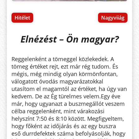
Hitélet
Nagyviiág
Elnézést – Ön magyar?
Reggelenként a tömeggel közlekedek. A
tömeg értéket rejt, ezt már rég tudom. És
mégis, még mindig olyan körmönfontan,
válogatott óvodás magyarázatokkal
utasítom el magamtól az értéket, ha úgy van
kedvem. De az Ég türelmes velem.
Egy éve
már, hogy ugyanazt a buszmegállót veszem
célba reggelenként, mint várakozási
helyszínt 7:50 és 8:10 között. Megfigyeltem,
hogy főként az időjárás és az egy buszra
eső durrdefektek száma befolyásolják, hogy