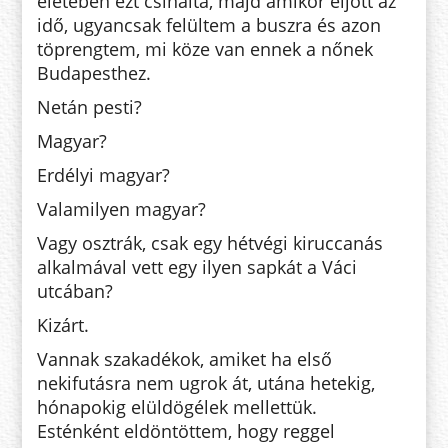
életében ezt csinálta, majd amikor eljött az
idő, ugyancsak felültem a buszra és azon
töprengtem, mi köze van ennek a nőnek
Budapesthez.
Netán pesti?
Magyar?
Erdélyi magyar?
Valamilyen magyar?
Vagy osztrák, csak egy hétvégi kiruccanás
alkalmával vett egy ilyen sapkát a Váci
utcában?
Kizárt.
Vannak szakadékok, amiket ha első
nekifutásra nem ugrok át, utána hetekig,
hónapokig elüldögélek mellettük.
Esténként eldöntöttem, hogy reggel