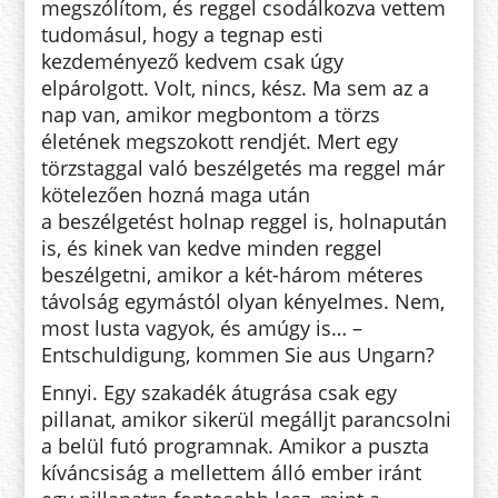
megszólítom, és reggel csodálkozva vettem
tudomásul, hogy a tegnap esti
kezdeményező kedvem csak úgy
elpárolgott. Volt, nincs, kész. Ma sem az a
nap van, amikor megbontom a törzs
életének megszokott rendjét. Mert egy
törzstaggal való beszélgetés ma reggel már
kötelezően hozná maga után
a beszélgetést holnap reggel is, holnapután
is, és kinek van kedve minden reggel
beszélgetni, amikor a két-három méteres
távolság egymástól olyan kényelmes. Nem,
most lusta vagyok, és amúgy is… –
Entschuldigung, kommen Sie aus Ungarn?
Ennyi. Egy szakadék átugrása csak egy
pillanat, amikor sikerül megálljt parancsolni
a belül futó programnak. Amikor a puszta
kíváncsiság a mellettem álló ember iránt