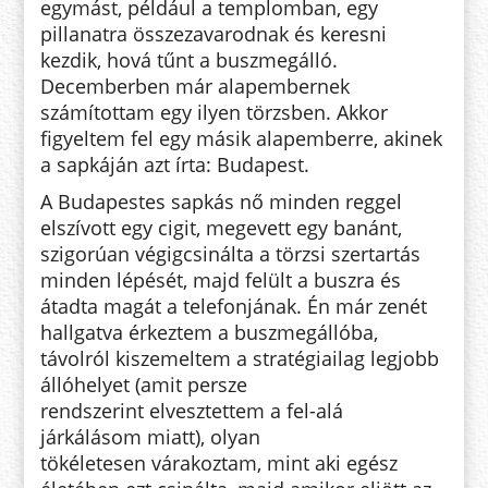
egymást, például a templomban, egy
pillanatra összezavarodnak és keresni
kezdik, hová tűnt a buszmegálló.
Decemberben már alapembernek
számítottam egy ilyen törzsben. Akkor
figyeltem fel egy másik alapemberre, akinek
a sapkáján azt írta: Budapest.
A Budapestes sapkás nő minden reggel
elszívott egy cigit, megevett egy banánt,
szigorúan végigcsinálta a törzsi szertartás
minden lépését, majd felült a buszra és
átadta magát a telefonjának. Én már zenét
hallgatva érkeztem a buszmegállóba,
távolról kiszemeltem a stratégiailag legjobb
állóhelyet (amit persze
rendszerint elvesztettem a fel-alá
járkálásom miatt), olyan
tökéletesen várakoztam, mint aki egész