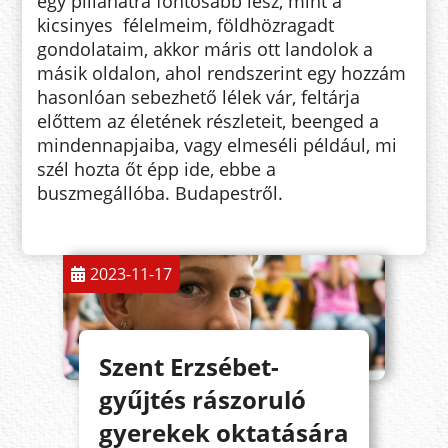
egy pillanatra fontosabb lesz, mint a
kicsinyes félelmeim, földhözragadt
gondolataim, akkor máris ott landolok a
másik oldalon, ahol rendszerint egy hozzám
hasonlóan sebezhető lélek vár, feltárja
előttem az életének részleteit, beenged a
mindennapjaiba, vagy elmeséli például, mi
szél hozta őt épp ide, ebbe a
buszmegállóba. Budapestről.
2023-11-17
Szent Erzsébet-
gyűjtés rászoruló
gyerekek oktatására