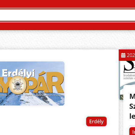
202
M
S
l
Erdély