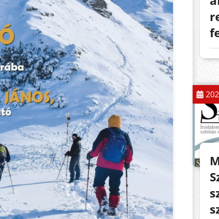
a
r
f
202
M
S
s
s