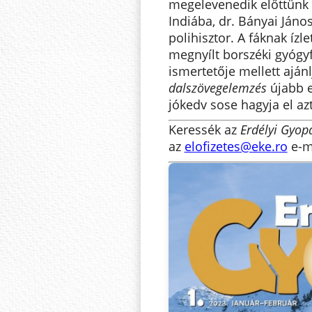
megelevenedik előttünk 
Indiába, dr. Bányai Jáno
polihisztor. A fáknak íz
megnyílt borszéki gyógy
ismertetője mellett aján
dalszövegelemzés
újabb e
jókedv sose hagyja el azt
Keressék az
Erdélyi Gyop
az
elofizetes@eke.ro
e-m