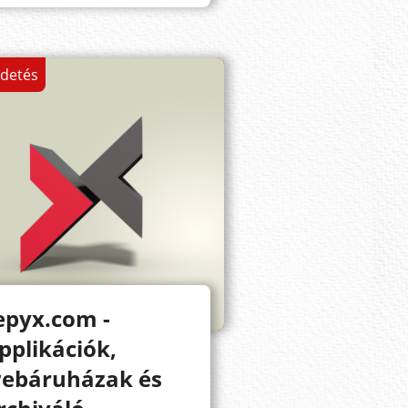
rdetés
epyx.com -
pplikációk,
ebáruházak és