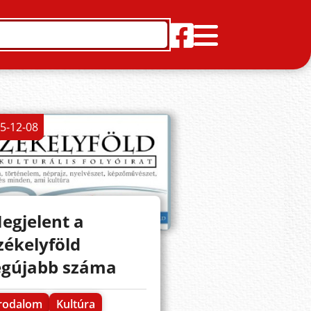
5-12-08
egjelent a
zékelyföld
egújabb száma
Irodalom
Kultúra