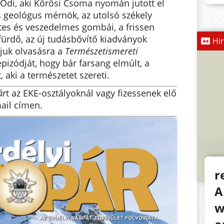
Ödi, aki Kőrösi Csoma nyomán jutott el
s geológus mérnök, az utolsó székely
letes és veszedelmes gombái, a frissen
fürdő, az új tudásbővítő kiadványok
Hi
ljuk olvasásra a
Természetismereti
pizódját, hogy bár farsang elmúlt, a
, aki a természetet szereti.
ár
t az EKE-osztályoknál vagy fizessenek elő
ail címen.
r
A
w