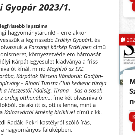
yi Gyopár 2023/1.
legfrissebb lapszáma
angi hagyománytárunk! – erre akkor
vesszük a legfrissebb
Erdélyi Gyopár
t, és
202
lolvassuk a
Farsangi körkép Erdélyben
című
, honismeret, környezetvédelem hármasát
délyi Kárpát-Egyesület kiadványa a friss
ivalót kínál, mint:
Meghívó az EKE
borába
,
Kárpátok Bércein Vándorút: Godján–
M
pítvány – Bihari Turista Club kedvenc túrája
S
k a Meszestől Pádisig
.
Tirana – Sas a sasok
Az ördög otthonában
… íme két olvasnivaló
n
ból, de aki itt is, ott is lenne, mint a
 a
Kolozsvártól Athénig biciklivel
című cikk.
K
i Radák–Pekri-kastélyról szóló írás,
e a hagyományos faluképben,