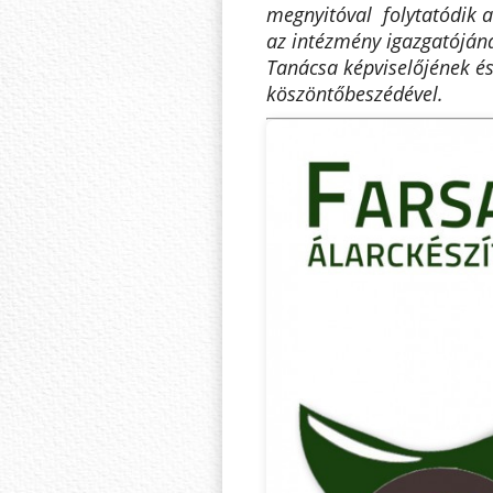
megnyitóval folytatódik 
az intézmény igazgatóján
Tanácsa képviselőjének é
köszöntőbeszédével.