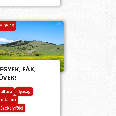
5-05-13
EGYEK, FÁK,
ÜVEK!
ultúra
Ifjúság
Irodalom
Székelyföld