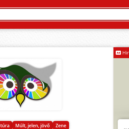
Hi
ltúra
Múlt, jelen, jövő
Zene