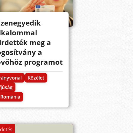
izenegyedik
lkalommal
irdették meg a
ogosítvány a
övőhöz programot
rányvonal
Közélet
fjúság
Románia
rdetés