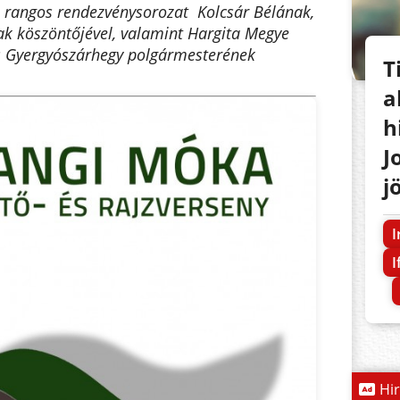
a rangos rendezvénysorozat Kolcsár Bélának,
ak köszöntőjével, valamint Hargita Megye
s Gyergyószárhegy polgármesterének
T
a
h
J
j
I
I
Hi