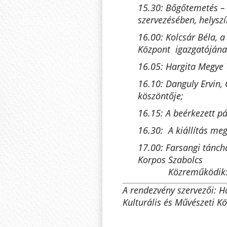
15.30: Bőgőtemetés 
szervezésében, helyszí
16.00: Kolcsár Béla, a
Központ igazgatójána
16.05: Hargita Megye 
16.10: Danguly Ervin,
köszöntője;
16.15: A beérkezett p
16.30: A kiállítás meg
17.00: Farsangi tánch
Korpos Szabolcs
Közreműködik: Balá
A rendezvény szervezői: H
Kulturális és Művészeti 