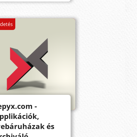
rdetés
epyx.com -
pplikációk,
ebáruházak és
rchiváló