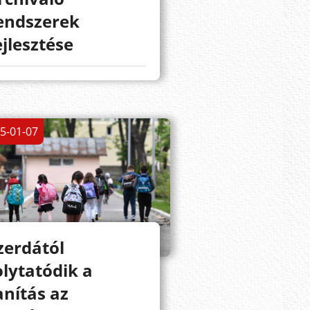
endszerek
ejlesztése
5-01-07
zerdától
olytatódik a
anítás az