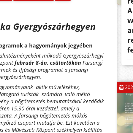
r
A
w
óka Gyergyószárhegyen
a
r
rogramok
a hagyományok jegyében
f
 alintézményeként működő Gyergyószárhegyi
özpont
február 8-án, csütörtökön
Farsangi
rmek és ifjúsági program
ot
a farsangi
ergyószárhegyen
.
hagyományaink aktív műveléséhez,
202
látogató turisták számára való méltó
vény a bőgőtemetés bemutatásával kezdődik
éren 15.30 órai kezdettel, amely a
tozata. A farsangi bőgőtemetés mókás
ányőrző csoport mutatja be. Ezt követően a
is és Művészeti Központ székhelyén kiállítás