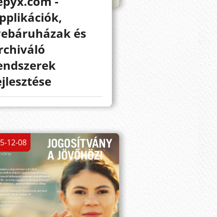
epyx.com -
pplikációk,
ebáruházak és
rchiváló
endszerek
ejlesztése
5-12-08