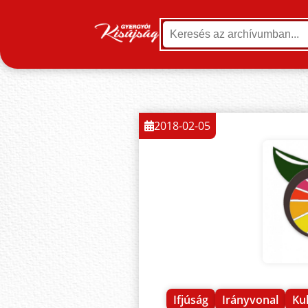
2018-02-05
Ifjúság
Irányvonal
Ku