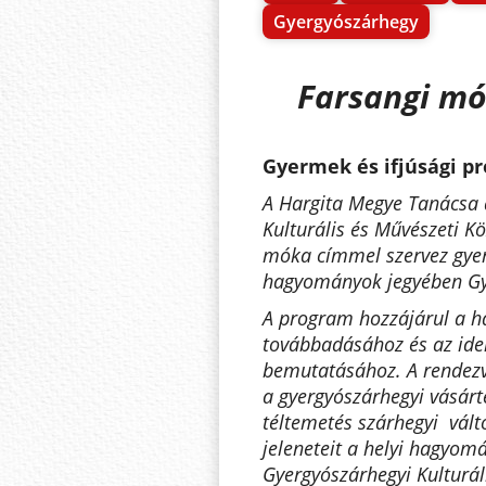
Gyergyószárhegy
Farsangi m
Gyermek és ifjúsági p
A Hargita Megye Tanácsa
Kulturális és Művészeti K
móka
címmel szervez
gye
hagyományok jegyében
Gy
A program hozzájárul a 
továbbadásához és az ide
bemutatásához. A rendez
a gyergyószárhegyi vásárt
téltemetés szárhegyi vál
jeleneteit a helyi hagyom
Gyergyószárhegyi Kulturál