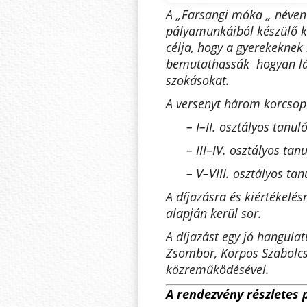
A „Farsangi móka „ néven 
pályamunkáiból készülő k
célja, hogy a gyerekeknek
bemutathassák hogyan lát
szokásokat.
A versenyt három korcsop
– I–II. osztályos tanuló
– III–IV. osztályos tan
– V–VIII. osztályos tan
A díjazásra és kiértékelés
alapján kerül sor.
A díjazást egy jó hangula
Zsombor, Korpos Szabolcs
közreműködésével.
A rendezvény részletes 