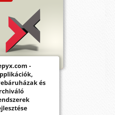
epyx.com -
pplikációk,
ebáruházak és
rchiváló
endszerek
ejlesztése