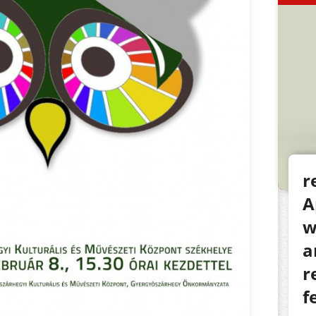
r
A
w
a
r
f