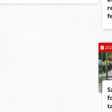
r
f
202
S
f
t