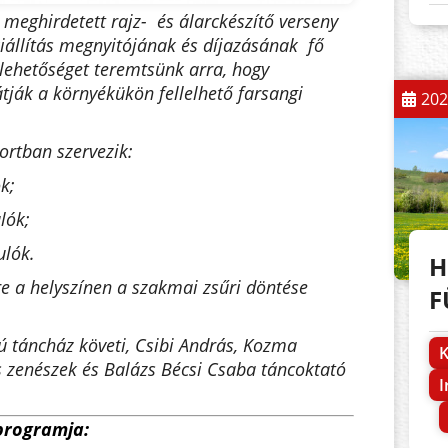
meghirdetett rajz- és álarckészítő verseny
iállítás megnyitójának és díjazásának fő
 lehetőséget teremtsünk arra, hogy
ják a környékükön fellelhető farsangi
202
ortban szervezik:
k;
ulók;
ulók.
H
re a helyszínen a szakmai zsűri döntése
F
tú táncház követi, Csibi András, Kozma
K
 zenészek és Balázs Bécsi Csaba táncoktató
programja: