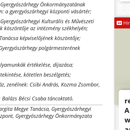
– Gyergyószárhegy Önkormányzatának
n: a gyergyószárhegyi központi vásártér;
 Gyergyószárhegyi Kulturális és Művészeti
Hi
k köszöntője az intézmény székhelyén;
Tanácsa képviselőjének köszöntője;
 Gyergyószárhegy polgármesterének
ályamunkák értékelése, díjazása;
tekintése, kötetlen beszélgetés;
áz, zenélnek: Csibi András, Kozma Zsombor,
zs Bécsi Csaba táncoktató.
r
argita Megye Tanácsa, Gyergyószárhegyi
A
Központ, Gyergyószárhegy Önkormányzata
w
a