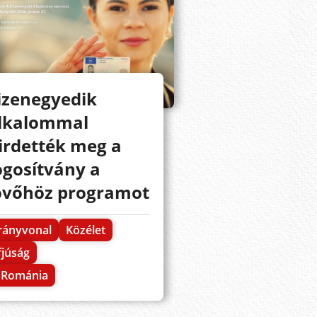
izenegyedik
lkalommal
irdették meg a
ogosítvány a
övőhöz programot
rányvonal
Közélet
fjúság
Románia