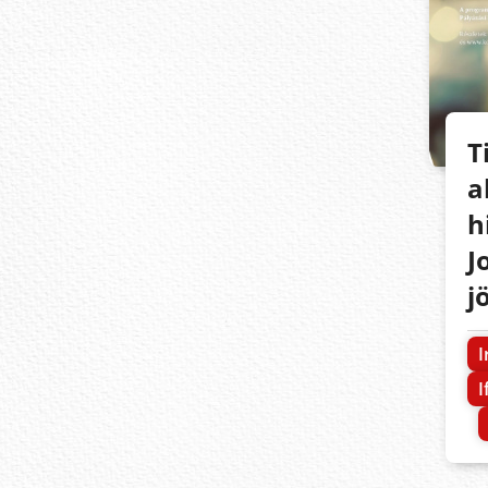
T
a
h
J
j
I
I