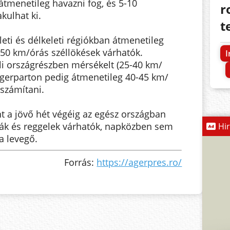
tmenetileg havazni fog, és 5-10
r
kulhat ki.
t
eti és délkeleti régiókban átmenetileg
-50 km/órás széllökések várhatók.
I
li országrészben mérsékelt (25-40 km/
ngerparton pedig átmenetileg 40-45 km/
 számítani.
t a jövő hét végéig az egész országban
akák és reggelek várhatók, napközben sem
Hi
a levegő.
Forrás:
https://agerpres.ro/