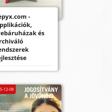
epyx.com -
pplikációk,
ebáruházak és
rchiváló
endszerek
ejlesztése
5-12-08