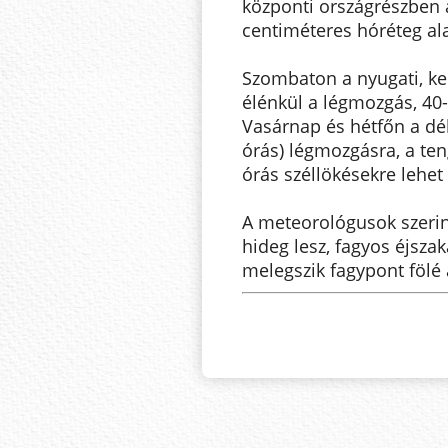
központi országrészben á
centiméteres hóréteg ala
Szombaton a nyugati, kel
élénkül a légmozgás, 40
Vasárnap és hétfőn a dé
órás) légmozgásra, a te
órás széllökésekre lehet
A meteorológusok szerin
hideg lesz, fagyos éjsz
melegszik fagypont fölé 