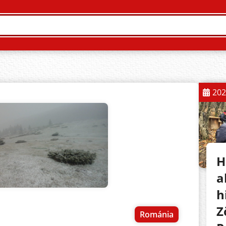
202
H
a
h
Z
Románia