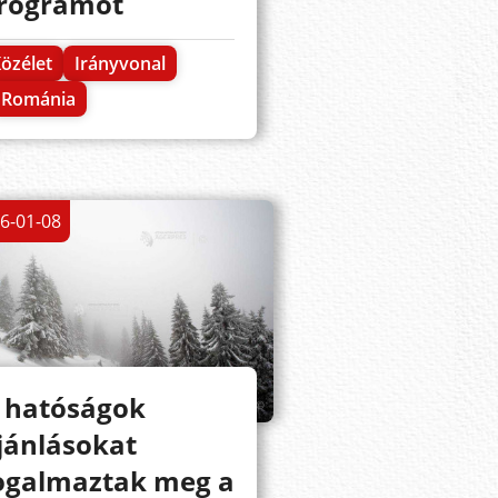
rogramot
özélet
Irányvonal
Románia
6-01-08
 hatóságok
jánlásokat
ogalmaztak meg a