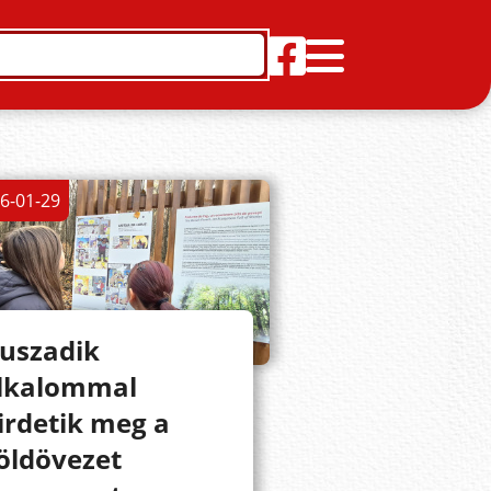
6-01-29
uszadik
lkalommal
irdetik meg a
öldövezet