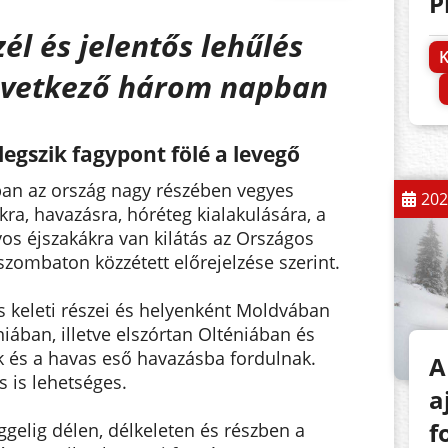
P
él és jelentős lehűlés
K
övetkező három napban
gszik fagypont fölé a levegő
an az ország nagy részében vegyes
202
a, havazásra, hóréteg kialakulására, a
yos éjszakákra van kilátás az Országos
szombaton közzétett előrejelzése szerint.
s keleti részei és helyenként Moldvában
ában, illetve elszórtan Olténiában és
 és a havas eső havazásba fordulnak.
A
s is lehetséges.
a
f
gelig délen, délkeleten és részben a