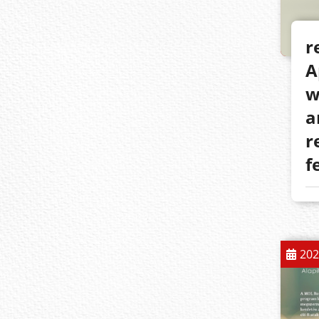
r
A
w
a
r
f
202