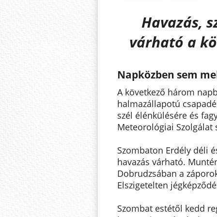
Havazás, sz
várható a k
Napközben sem mele
A következő három napb
halmazállapotú csapadékr
szél élénkülésére és fag
Meteorológiai Szolgálat 
Szombaton Erdély déli é
havazás várható. Munténi
Dobrudzsában a záporok
Elszigetelten jégképződé
Szombat estétől kedd reg