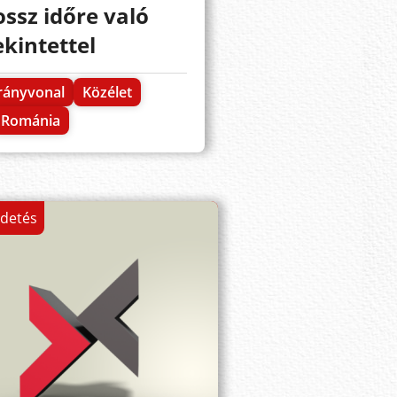
ossz időre való
ekintettel
rányvonal
Közélet
Románia
rdetés