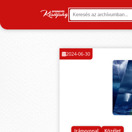
2024-06-30
Irányvonal
Közélet