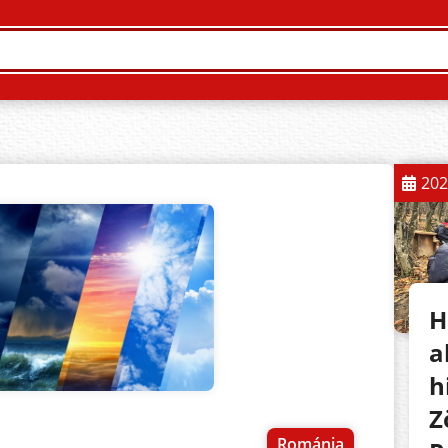
202
H
a
h
Z
Románia