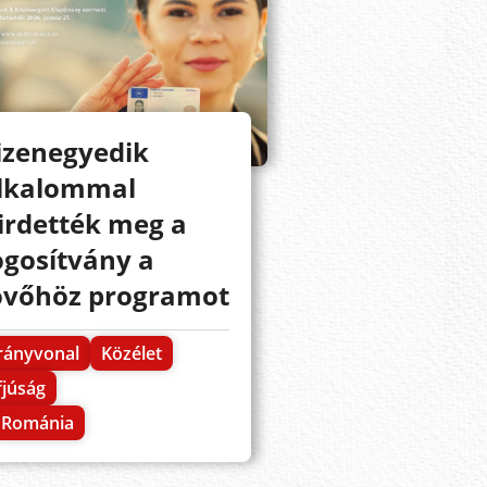
izenegyedik
lkalommal
irdették meg a
ogosítvány a
övőhöz programot
rányvonal
Közélet
fjúság
Románia