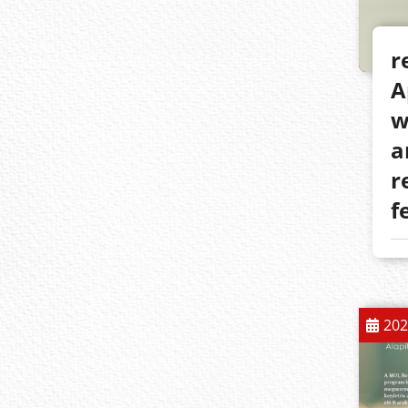
r
A
w
a
r
f
202