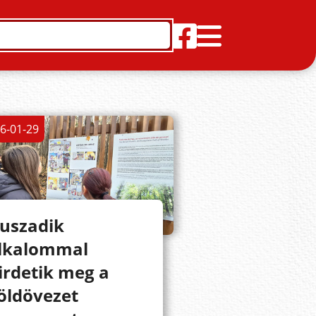
6-01-29
uszadik
lkalommal
irdetik meg a
öldövezet