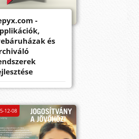
epyx.com -
pplikációk,
ebáruházak és
rchiváló
endszerek
ejlesztése
5-12-08