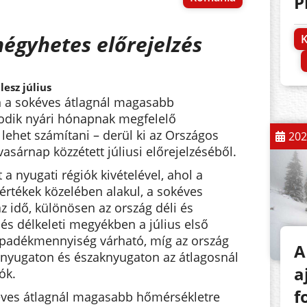
P
négyhetes előrejelzés
K
lesz július
n a sokéves átlagnál magasabb
odik nyári hónapnak megfelelő
ehet számítani – derül ki az Országos
202
asárnap közzétett júliusi előrejelzéséből.
t a nyugati régiók kivételével, ahol a
értékek közelében alakul, a sokéves
z idő, különösen az ország déli és
i és délkeleti megyékben a július első
padékmennyiség várható, míg az ország
A
 nyugaton és északnyugaton az átlagosnál
a
ók.
f
okéves átlagnál magasabb hőmérsékletre