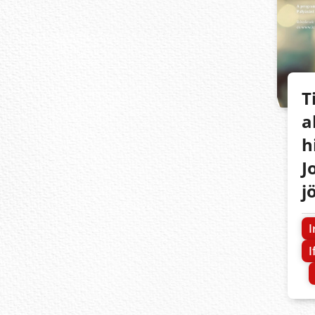
T
a
h
J
j
I
I