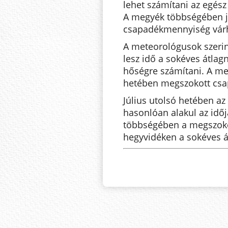
lehet számítani az egész
A megyék többségében j
csapadékmennyiség vár
A meteorológusok szerint
lesz idő a sokéves átlag
hőségre számítani. A m
hetében megszokott csa
Július utolsó hetében az 
hasonlóan alakul az idő
többségében a megszoko
hegyvidéken a sokéves á