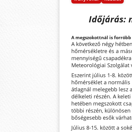
Időjárás: 
A megszokottnál is forróbb 
A következő négy hétbe
hőmérsékletre és a más
mennyiségű csapadékra l
Meteorológiai Szolgálat v
Eszerint július 1-8. közöt
hőmérséklet a normális 
átlagnál melegebb lesz a
délkeleti részén. A kelet
hetében megszokott csa
többi részén, különösen
bőségesebb esők várhat
Július 8-15. között a s