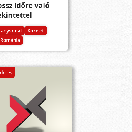
ossz időre való
ekintettel
rányvonal
Közélet
Románia
rdetés