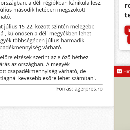
 országban, a déli régiókban kánikula lesz.
r
úlius második hetében megszokott
t
ható.
 július 15-22. között szintén melegebb
I
nál, különösen a déli megyékben lehet
egyék többségében július harmadik
padékmennyiség várható.
előrejelzések szerint az előző héthez
járás az országban. A megyék
tt csapadékmennyiség várható, de
Hi
tlagnál kevesebb esőre lehet számítani.
Forrás: agerpres.ro