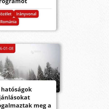
rogramot
özélet
Irányvonal
Románia
6-01-08
 hatóságok
jánlásokat
ogalmaztak meg a