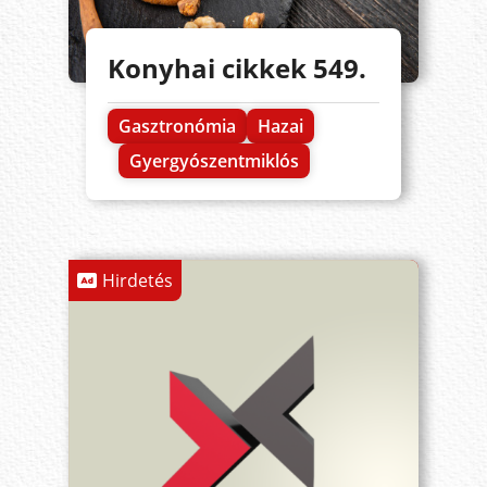
Konyhai cikkek 549.
Gasztronómia
Hazai
Gyergyószentmiklós
Hirdetés