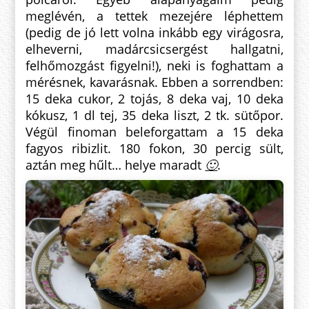
meglévén, a tettek mezejére léphettem
(pedig de jó lett volna inkább egy virágosra,
elheverni, madárcsicsergést hallgatni,
felhőmozgást figyelni!), neki is foghattam a
mérésnek, kavarásnak. Ebben a sorrendben:
15 deka cukor, 2 tojás, 8 deka vaj, 10 deka
kókusz, 1 dl tej, 35 deka liszt, 2 tk. sütőpor.
Végül finoman beleforgattam a 15 deka
fagyos ribizlit. 180 fokon, 30 percig sült,
aztán meg hűlt… helye maradt
🙂
.