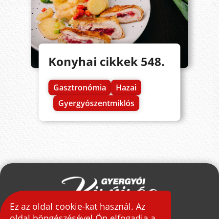
Konyhai cikkek 548.
Gasztronómia
Hazai
Gyergyószentmiklós
Ez az oldal cookie-kat használ. Az
oldal böngészésével Ön elfogadja a