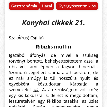
Gasztronómia
Hazai
Gyergyószentmiklós
Konyhai cikkek 21.
SzakÁ(rus) Cs(illa)
Ribizlis muffin
Igazából áfonyás, de mivel a szükség
törvényt bontott, behelyettesítettem azzal a
ribizlivel, ami éppen a fagyon hibernált.
Szomorú véget ért számára a hiperálom, de
ez már amúgy is túl hosszúra nyúlt, és
egyébként köztudottan károsítja a
szervezetet
🙂
. Aztán szükségem volt még
egy kis kókuszra is, de ezt is megoldottam,
leszüretelvén egy félkilós tasakkal az üzlet
polcáról. Egyéb alapanyagaim pedig