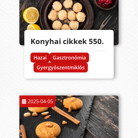
Konyhai cikkek 550.
Hazai
Gasztronómia
Gyergyószentmiklós
2025-04-05