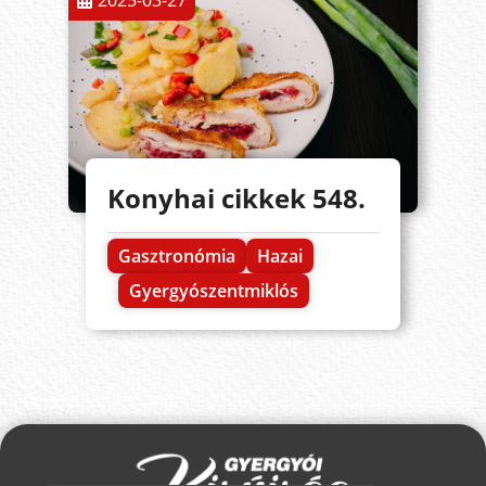
2025-03-27
Konyhai cikkek 548.
Gasztronómia
Hazai
Gyergyószentmiklós