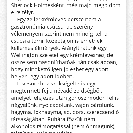
Sherlock Holmesként, még majd megoldom
e rejtélyt.
Egy zellerkrémleves persze nem a
gasztronómia csúcsa, de szerény
véleményem szerint nem mindig kell a
csúcsra törni, középtájon is érhetnek
kellemes élmények. Arányíthatunk egy
Wellington szeletet egy krémleveshez, de
össze sem hasonlíthatóak, tán csak abban,
hogy mindkettő igen jóleshet egy adott
helyen, egy adott időben.
Levesünkhöz szükségeltetik egy
megtermett fej a névadó zöldségből,
amelyet lefejezés után gonosz módon fel is
négyelünk, nyolcadolunk, vajon párolunk,
hagyma, fokhagyma, só, bors, szerecsendió
társaságában. Puhára főzzük némi
alkoholos támogatással (nem önmagunk),