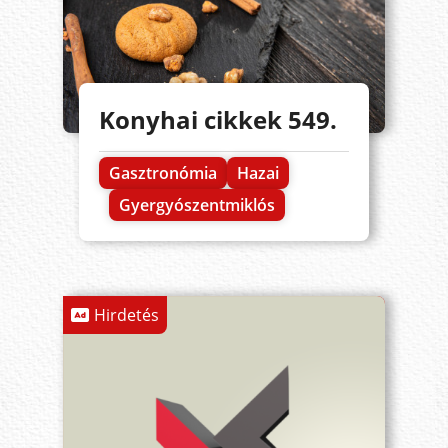
Konyhai cikkek 549.
Gasztronómia
Hazai
Gyergyószentmiklós
Hirdetés