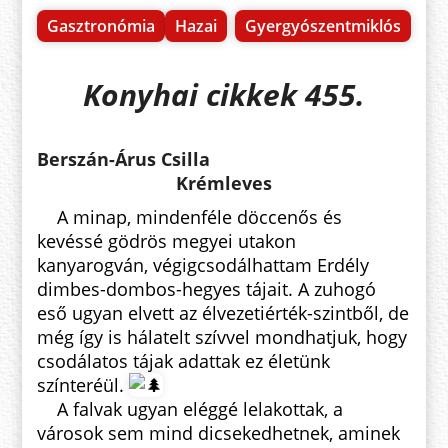
Gasztronómia
Hazai
Gyergyószentmiklós
Konyhai cikkek 455.
Berszán-Árus Csilla
Krémleves
A minap, mindenféle döccenős és
kevéssé gödrös megyei utakon
kanyarogván, végigcsodálhattam Erdély
dimbes-dombos-hegyes tájait. A zuhogó
eső ugyan elvett az élvezetiérték-szintből, de
még így is hálatelt szívvel mondhatjuk, hogy
csodálatos tájak adattak ez életünk
színteréül.
A falvak ugyan eléggé lelakottak, a
városok sem mind dicsekedhetnek, aminek