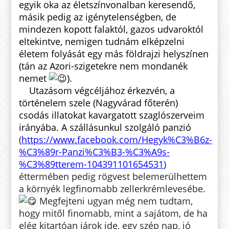
egyik oka az életszínvonalban keresendő,
másik pedig az igénytelenségben, de
mindezen kopott falaktól, gazos udvaroktól
eltekintve, nemigen tudnám elképzelni
életem folyását egy más földrajzi helyszínen
(tán az Azori-szigetekre nem mondanék
nemet
).
Utazásom végcéljához érkezvén, a
történelem szele (Nagyvárad főterén)
csodás illatokat kavargatott szaglószerveim
irányába. A szállásunkul szolgáló panzió
(
https://www.facebook.com/Hegyk%C3%B6z-
%C3%89r-Panzi%C3%B3-%C3%A9s-
%C3%89tterem-104391101654531
)
éttermében pedig rögvest belemerülhettem
a környék legfinomabb zellerkrémlevesébe.
Megfejteni ugyan még nem tudtam,
hogy mitől finomabb, mint a sajátom, de ha
elég kitartóan járok ide, egy szép nap, jó