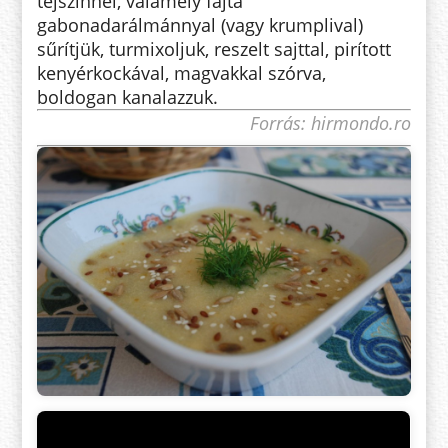
tejszínnel, valamely fajta
gabonadarálmánnyal (vagy krumplival)
sűrítjük, turmixoljuk, reszelt sajttal, pirított
kenyérkockával, magvakkal szórva,
boldogan kanalazzuk.
Forrás: hirmondo.ro