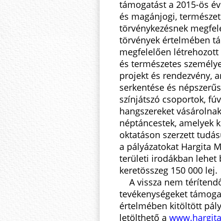
támogatást a 2015-ös év
és magánjogi, természet
törvénykezésnek megfele
törvények értelmében t
megfelelően létrehozott 
és természetes személyek
projekt és rendezvény, a
serkentése és népszerűs
színjátszó csoportok, f
hangszereket vásárolnak
néptáncestek, amelyek k
oktatáson szerzett tudás
a pályázatokat Hargita 
területi irodákban lehet 
keretösszeg 150 000 lej.
A vissza nem térítendő 
tevékenységeket támoga
értelmében kitöltött pál
letölthető a
www.hargit