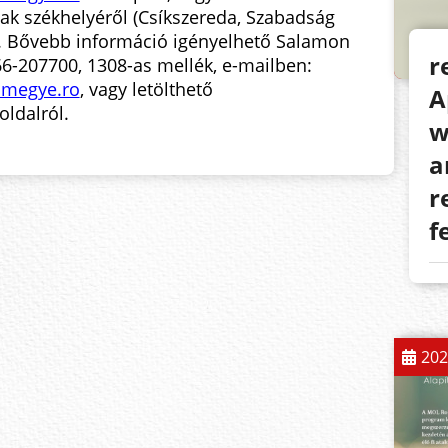
k székhelyéről (Csíkszereda, Szabadság
a). Bővebb információ igényelhető Salamon
r
66-207700, 1308-as mellék, e-mailben:
amegye.ro
, vagy letölthető
A
oldalról.
w
a
r
f
202