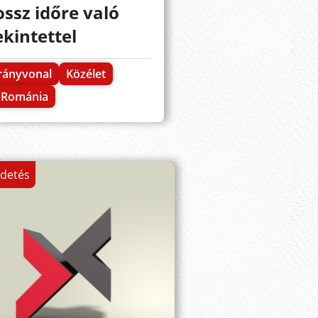
ossz időre való
ekintettel
rányvonal
Közélet
Románia
rdetés