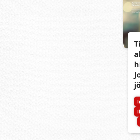
T
a
h
J
j
I
I