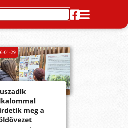
6-01-29
uszadik
lkalommal
irdetik meg a
öldövezet