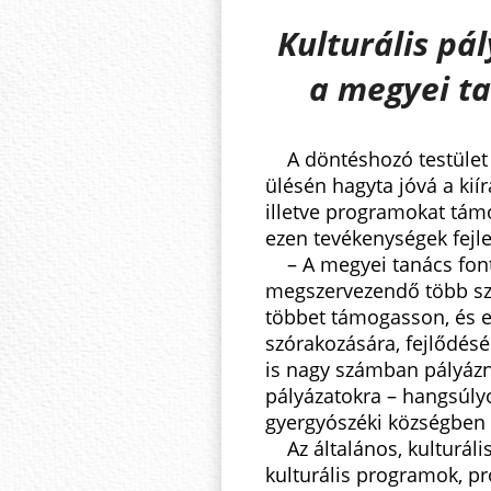
Kulturális pá
a megyei ta
A döntéshozó testület
ülésén hagyta jóvá a kiír
illetve programokat tám
ezen tevékenységek fejles
– A megyei tanács font
megszervezendő több szá
többet támogasson, és ez
szórakozására, fejlődés
is nagy számban pályázna
pályázatokra – hangsúl
gyergyószéki községben t
Az általános, kulturális
kulturális programok, p