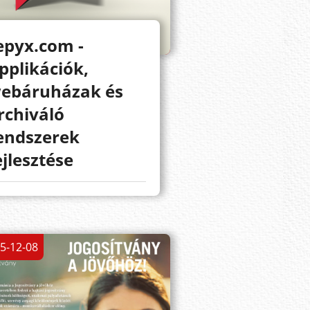
epyx.com -
pplikációk,
ebáruházak és
rchiváló
endszerek
ejlesztése
5-12-08