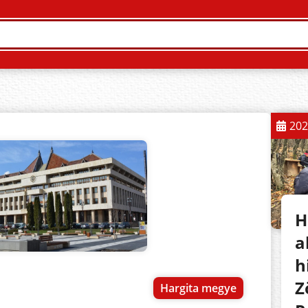
202
H
a
h
Z
Hargita megye