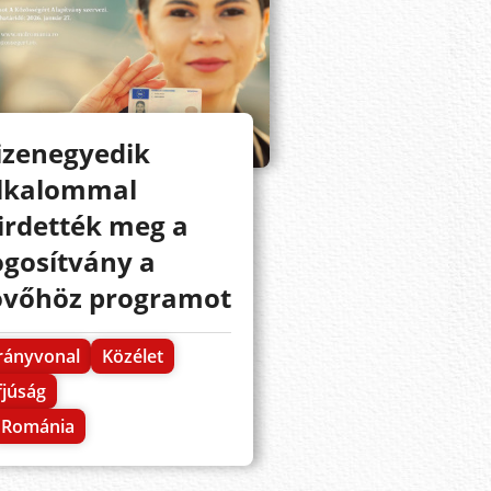
izenegyedik
lkalommal
irdették meg a
ogosítvány a
övőhöz programot
rányvonal
Közélet
fjúság
Románia