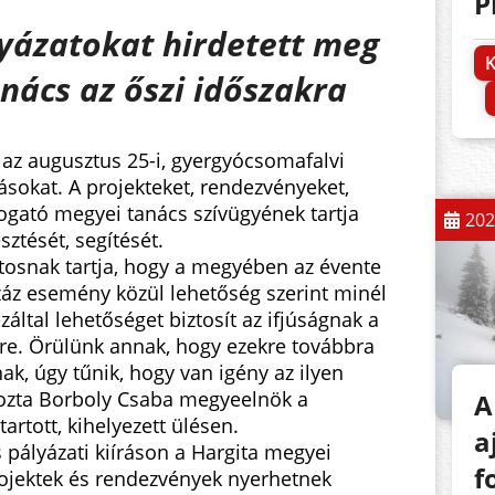
P
lyázatokat hirdetett meg
K
nács az őszi időszakra
 az augusztus 25-i, gyergyócsomafalvi
ásokat.
A projekteket, rendezvényeket,
ogató megyei tanács szívügyének tartja
202
ztését, segítését.
osnak tartja, hogy a megyében az évente
z esemény közül lehetőség szerint minél
által lehetőséget biztosít az ifjúságnak a
ére. Örülünk annak, hogy ezekre továbbra
k, úgy tűnik, hogy van igény az ilyen
yozta Borboly Csaba megyeelnök a
A
artott, kihelyezett ülésen.
a
 pályázati kiíráson a Hargita megyei
f
rojektek és rendezvények nyerhetnek