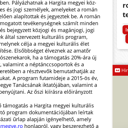
ben. Pályázhatnak a Hargita megyei köz-
r
es és jogi személyek, amelyeket a román
t
lően alapítottak és jegyeztek be. A román
ámogatott tevékenységnek számít minden
I
és bejegyzett közjogi és magánjogi, jogi
 által szervezett kulturális program,
melynek célja a megyei kulturális élet
ítése. Elsőbbséget élveznek az amatőr
úvószenekarok, ha a támogatás 20%-ára új
, valamint a néptánccsoportok és a
Hi
eretében a résztvevők bemutathatják az
ukat. A program futamideje a 2015-ös év,
Megye Tanácsának iktatójában, valamint a
benyújtani. Az őszi kiírásra előirányzott
támogatás a Hargita megyei kulturális
tó program dokumentációjában leírtak
yázati űrlap alapján igényelhető, amely
amegye.ro
honlapról, vagy beszerezhető a