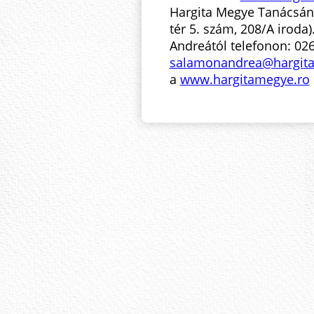
Hargita Megye Tanácsána
tér 5. szám, 208/A irod
Andreától telefonon: 02
salamonandrea@hargit
a
www.hargitamegye.ro