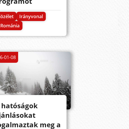
rogramot
özélet
Irányvonal
Románia
6-01-08
 hatóságok
jánlásokat
ogalmaztak meg a