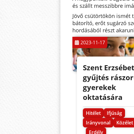
és szállt messzibbre imá
Jövő csütörtökön ismét 
bátorító, erőt sugárzó sz
hordásából részt akarun
2023-11-17
Szent Erzsébet
gyűjtés rászor
gyerekek
oktatására
Hitélet
Ifjúság
Irányvonal
Közélet
Erdély