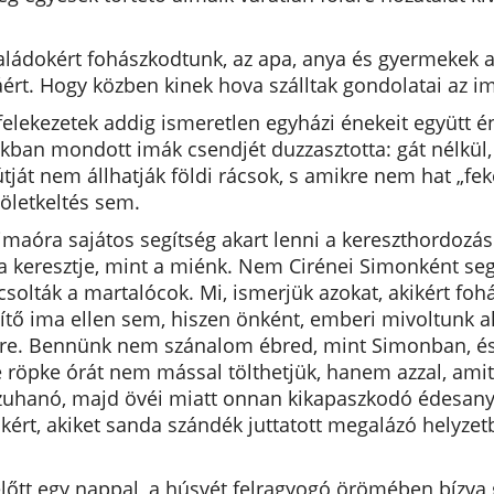
ládokért fohászkodtunk, az apa, anya és gyermekek al
ért. Hogy közben kinek hova szálltak gondolatai az i
elekezetek addig ismeretlen egyházi énekeit együtt én
kban mondott imák csendjét duzzasztotta: gát nélkül, 
útját nem állhatják földi rácsok, s amikre nem hat „fe
löletkeltés sem.
imaóra sajátos segítség akart lenni a kereszthordozá
 keresztje, mint a miénk. Nem Cirénei Simonként seg
csolták a martalócok. Mi, ismerjük azokat, akikért f
yítő ima ellen sem, hiszen önként, emberi mivoltunk 
tre. Bennünk nem szánalom ébred, mint Simonban, és
 röpke órát nem mással tölthetjük, hanem azzal, amit
 zuhanó, majd övéi miatt onnan kikapaszkodó édesanyá
okért, akiket sanda szándék juttatott megalázó helyze
lőtt egy nappal, a húsvét felragyogó örömében bízva gy