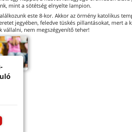
nk, mint a sötétség elnyelte lampion.
találkozunk este 8-kor. Akkor az örmény katolikus t
eretet jegyében, feledve tüskés pillantásokat, mert a 
k vállalni, nem megszégyenítő teher!
-
uló