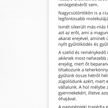
emlegetéséről sem.
Nagycsütörtökön is a csa
legfontosabb molekulájá
Ismét sikerült más-más f
azt az erőt, ami a magun
akarat erejével, aminek 
nyílt gyűlölködés és gyű
A szelíd és reménykedő 
akiknek most nehezebb a
erejéig, mert őt beparan
tiltakozunk a teherkönn
gyűlünk össze hétről hé
zúgolódunk azért, mert e
vállalunk. A hol mélybe
gyermekekért, illetve az
óhajával.
A nagypénteki tragédia e