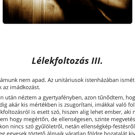
Lélekfoltozás III.
zámunk nem apad. Az unitáriusok istenházában ismét
ék az imádkozást.
n után néztem a gyertyafényben, azon tűnődtem, hog
ddig akár kis mértékben is zsugorítani, imákkal való fo
kfoltozásról is esett szó, hiszen alig lehet ember, aki
em hogy megértőn, de ellenségesen, szinte megvetéss
kon nincs szó gyűlöletről, netán ellenségkép-festésr
eg egyesek törtető álmaik váratlan földre hozatalát ki