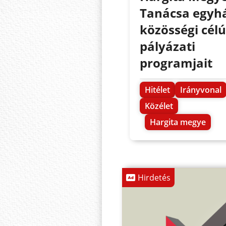
Tanácsa egyhá
közösségi célú
pályázati
programjait
Hitélet
Irányvonal
Közélet
Hargita megye
Hirdetés