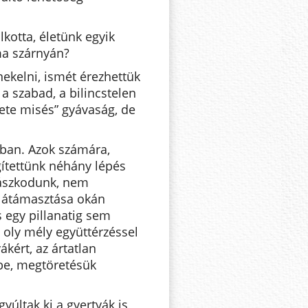
kotta, életünk egyik
ma szárnyán?
ekelni, ismét érezhettük
a szabad, a bilincstelen
kete misés” gyávaság, de
sban. Azok számára,
ítettünk néhány lépés
ohászkodunk, nem
alátámasztása okán
 egy pillanatig sem
 oly mély együttérzéssel
kért, az ártatlan
tbe, megtöretésük
últak ki a gyertyák is,