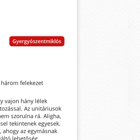
Gyergyószentmiklós
 három felekezet
y vajon hány lélek
ltozással. Az unitáriusok
 nem szorulna rá. Aligha,
el tekintenek egyesek.
ől, ahogy az egymásnak
váltó lehetőség