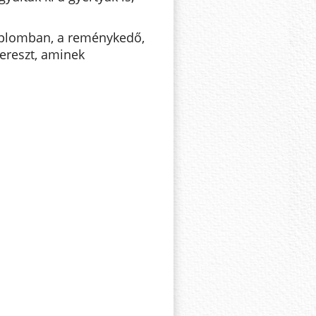
emplomban, a reménykedő,
kereszt, aminek