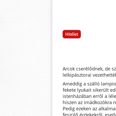
Hitélet
Arcok cserélődnek, de s
lelkipásztorai vezethett
Ameddig a szálló lampio
fekete lyukait sikerült e
istenházában erről a léle
hiszen az imádkozókra n
Pedig ezeken az alkalma
feszülő érdekekről, esetl