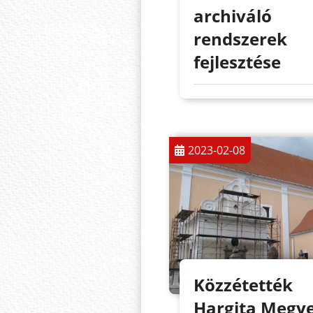
archiváló
rendszerek
fejlesztése
2023-02-08
Közzétették
Hargita Megy