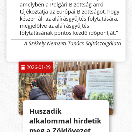
amelyben a Polgári Bizottság arról
tájékoztatja az Európai Bizottságot, hogy
készen áll az aláírásgyűjtés folytatására,
megjelölve az aláírásgyűjtés
folytatásának pontos kezdő időpontját.”
A Székely Nemzeti Tanács Sajtószolgálata
2026-01-29
Huszadik
alkalommal hirdetik
meg a Zöldövezet