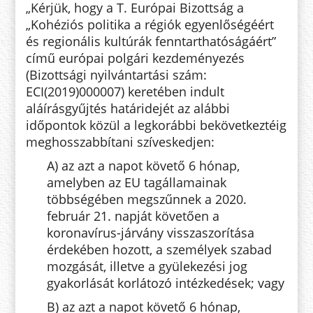
„Kérjük, hogy a T. Európai Bizottság a
„Kohéziós politika a régiók egyenlőségéért
és regionális kultúrák fenntarthatóságáért”
című európai polgári kezdeményezés
(Bizottsági nyilvántartási szám:
ECI(2019)000007) keretében indult
aláírásgyűjtés határidejét az alábbi
időpontok közül a legkorábbi bekövetkeztéig
meghosszabbítani szíveskedjen:
A) az azt a napot követő 6 hónap,
amelyben az EU tagállamainak
többségében megszűnnek a 2020.
február 21. napját követően a
koronavírus-járvány visszaszorítása
érdekében hozott, a személyek szabad
mozgását, illetve a gyülekezési jog
gyakorlását korlátozó intézkedések; vagy
B) az azt a napot követő 6 hónap,