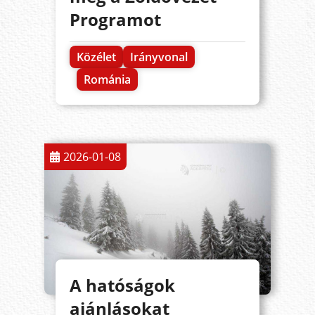
Programot
Közélet
Irányvonal
Románia
2026-01-08
A hatóságok
ajánlásokat