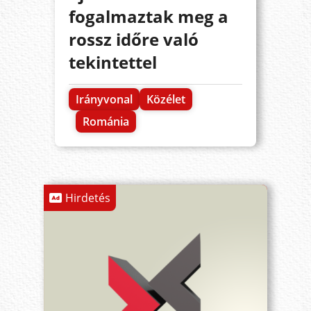
fogalmaztak meg a
rossz időre való
tekintettel
Irányvonal
Közélet
Románia
Hirdetés