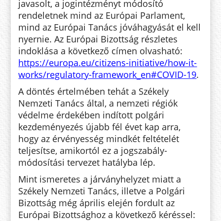
javasolt, a jogintézményt módosító
rendeletnek mind az Európai Parlament,
mind az Európai Tanács jóváhagyását el kell
nyernie. Az Európai Bizottság részletes
indoklása a következő címen olvasható:
https://europa.eu/citizens-initiative/how-it-
works/regulatory-framework_en#COVID-19
.
A döntés értelmében tehát a Székely
Nemzeti Tanács által, a nemzeti régiók
védelme érdekében indított polgári
kezdeményezés újabb fél évet kap arra,
hogy az érvényesség mindkét feltételét
teljesítse, amikortól ez a jogszabály-
módosítási tervezet hatályba lép.
Mint ismeretes a járványhelyzet miatt a
Székely Nemzeti Tanács, illetve a Polgári
Bizottság még április elején fordult az
Európai Bizottsághoz a következő kéréssel: