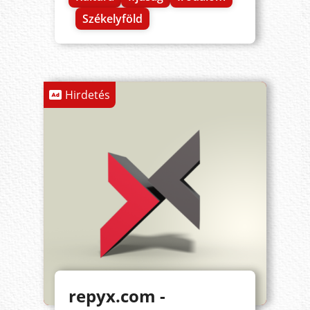
Székelyföld
Hirdetés
repyx.com -