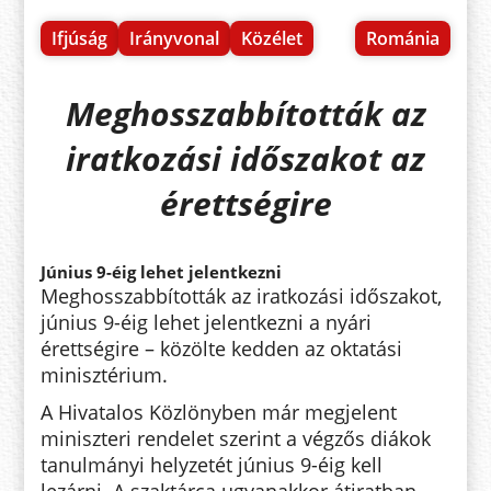
Ifjúság
Irányvonal
Közélet
Románia
Meghosszabbították az
iratkozási időszakot az
érettségire
Június 9-éig lehet jelentkezni
Meghosszabbították az iratkozási időszakot,
június 9-éig lehet jelentkezni a nyári
érettségire – közölte kedden az oktatási
minisztérium.
A Hivatalos Közlönyben már megjelent
miniszteri rendelet szerint a végzős diákok
tanulmányi helyzetét június 9-éig kell