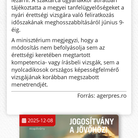
lezárni. A szaktárca ugyanakkor átiratban
tájékoztatta a megyei tanfelügyelőségeket a
nyári érettségi vizsgára való feliratkozás
időszakának meghosszabbításáról június 9-
éig.
A minisztérium megjegyzi, hogy a
módosítás nem befolyásolja sem az
érettségi keretében megtartott
kompetencia- vagy írásbeli vizsgák, sem a
nyolcadikosok országos képességfelmérő
vizsgájának korábban megszabott
menetrendjét.
Forrás: agerpres.ro
2025-12-08