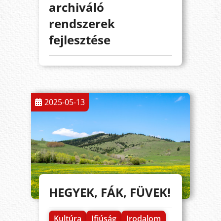
archiváló
rendszerek
fejlesztése
2025-05-13
HEGYEK, FÁK, FÜVEK!
Kultúra
Ifjúság
Irodalom