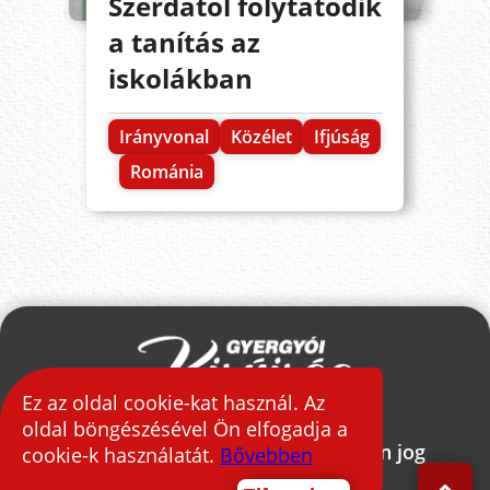
Szerdától folytatódik
a tanítás az
iskolákban
Irányvonal
Közélet
Ifjúság
Románia
Ez az oldal cookie-kat használ. Az
oldal böngészésével Ön elfogadja a
2026 © Gyergyói Kisújság - Minden jog
cookie-k használatát.
Bővebben
fenntartva.