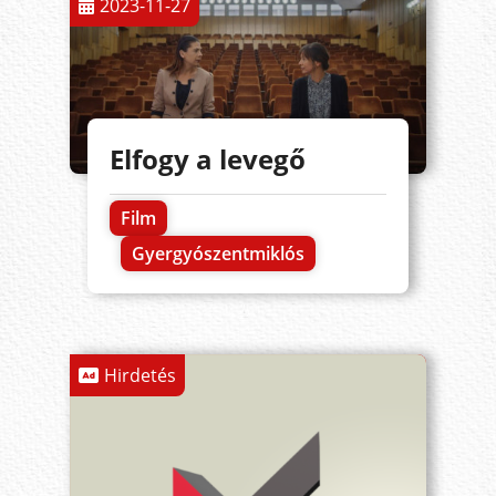
2023-11-27
Elfogy a levegő
Film
Gyergyószentmiklós
Hirdetés