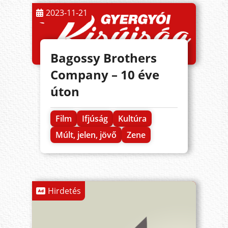
2023-11-21
Bagossy Brothers
Company – 10 éve
úton
Film
Ifjúság
Kultúra
Múlt, jelen, jövő
Zene
Hirdetés