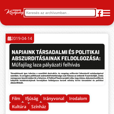
2019-04-14
Film
Ifjúság
Irányvonal
Irodalom
Kultúra
Színház