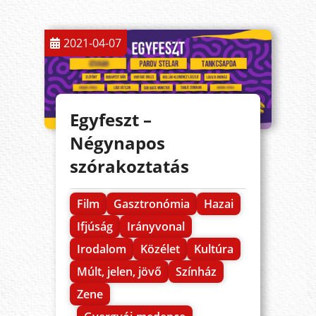
2021-04-07
Egyfeszt –
Négynapos
szórakoztatás
Film
Gasztronómia
Hazai
Ifjúság
Irányvonal
Irodalom
Közélet
Kultúra
Múlt, jelen, jövő
Színház
Zene