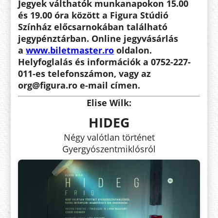
Jegyek válthatók munkanapokon 15.00
és 19.00 óra között a Figura Stúdió
Színház előcsarnokában található
jegypénztárban. Online jegyvásárlás
a
www.biletmaster.ro
oldalon.
Helyfoglalás és információk a 0752-227-
011-es telefonszámon, vagy az
org@figura.ro e-mail címen.
Elise Wilk:
HIDEG
Négy valótlan történet
Gyergyószentmiklósról