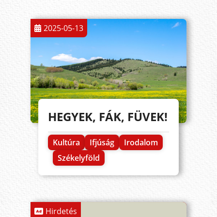
2025-05-13
HEGYEK, FÁK, FÜVEK!
Kultúra
Ifjúság
Irodalom
Székelyföld
Hirdetés