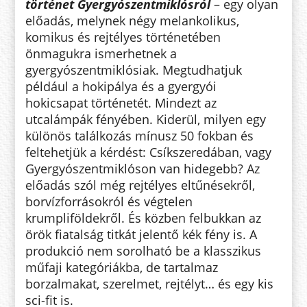
történet Gyergyószentmiklósról
– egy olyan
előadás, melynek négy melankolikus,
komikus és rejtélyes történetében
önmagukra ismerhetnek a
gyergyószentmiklósiak. Megtudhatjuk
például a hokipálya és a gyergyói
hokicsapat történetét. Mindezt az
utcalámpák fényében. Kiderül, milyen egy
különös találkozás mínusz 50 fokban és
feltehetjük a kérdést: Csíkszeredában, vagy
Gyergyószentmiklóson van hidegebb? Az
előadás szól még rejtélyes eltűnésekről,
borvízforrásokról és végtelen
krumpliföldekről. És közben felbukkan az
örök fiatalság titkát jelentő kék fény is. A
produkció nem sorolható be a klasszikus
műfaji kategóriákba, de tartalmaz
borzalmakat, szerelmet, rejtélyt… és egy kis
sci-fit is.