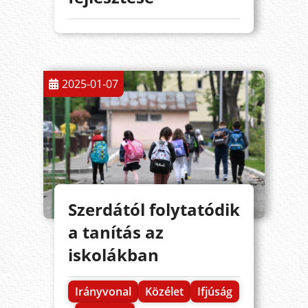
2025-01-07
Szerdától folytatódik
a tanítás az
iskolákban
Irányvonal
Közélet
Ifjúság