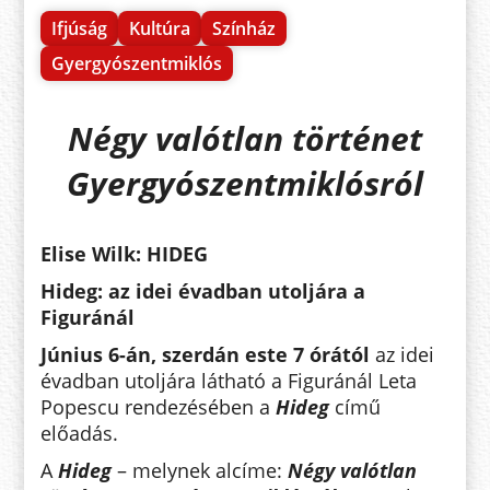
Ifjúság
Kultúra
Színház
Gyergyószentmiklós
Négy valótlan történet
Gyergyószentmiklósról
Elise Wilk:
HIDEG
Hideg: az idei évadban utoljára a
Figuránál
Június 6-án, szerdán este 7 órától
az idei
évadban utoljára látható a Figuránál Leta
Popescu rendezésében a
Hideg
című
előadás.
A
Hideg
– melynek alcíme:
Négy valótlan