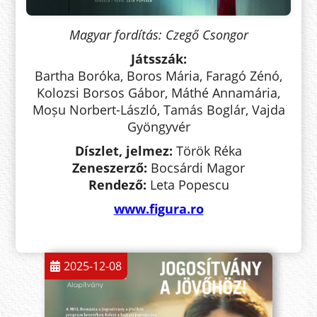
Magyar fordítás: Czegő Csongor
Játsszák:
Bartha Boróka, Boros Mária, Faragó Zénó,
Kolozsi Borsos Gábor, Máthé Annamária,
Moșu Norbert-László, Tamás Boglár, Vajda
Gyöngyvér
Díszlet, jelmez:
Török Réka
Zeneszerző:
Bocsárdi Magor
Rendező:
Leta Popescu
www.figura.ro
2025-12-08