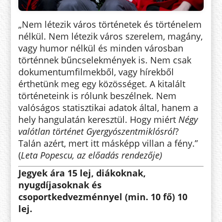
„Nem létezik város történetek és történelem
nélkül. Nem létezik város szerelem, magány,
vagy humor nélkül és minden városban
történnek bűncselekmények is. Nem csak
dokumentumfilmekből, vagy hírekből
érthetünk meg egy közösséget. A kitalált
történeteink is rólunk beszélnek. Nem
valóságos statisztikai adatok által, hanem a
hely hangulatán keresztül. Hogy miért
Négy
valótlan történet Gyergyószentmiklósról
?
Talán azért, mert itt másképp villan a fény.”
(
Leta Popescu, az előadás rendezője)
Jegyek ára 15 lej, diákoknak,
nyugdíjasoknak és
csoportkedvezménnyel (min. 10 fő) 10
lej.