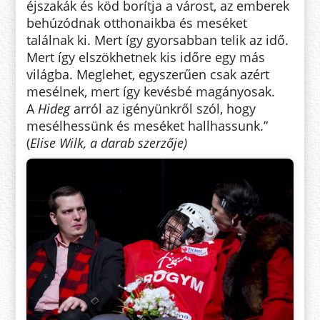
éjszakák és köd borítja a várost, az emberek
behúzódnak otthonaikba és meséket
találnak ki. Mert így gyorsabban telik az idő.
Mert így elszökhetnek kis időre egy más
világba. Meglehet, egyszerűen csak azért
mesélnek, mert így kevésbé magányosak.
A
Hideg
arról az igényünkről szól, hogy
mesélhessünk és meséket hallhassunk.”
(
Elise Wilk, a darab szerzője)