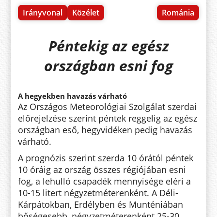
Irányvonal
Közélet
Románia
Péntekig az egész
országban esni fog
A hegyekben havazás várható
Az Országos Meteorológiai Szolgálat szerdai
előrejelzése szerint péntek reggelig az egész
országban eső, hegyvidéken pedig havazás
várható.
A prognózis szerint szerda 10 órától péntek
10 óráig az ország összes régiójában esni
fog, a lehulló csapadék mennyisége eléri a
10-15 litert négyzetméterenként. A Déli-
Kárpátokban, Erdélyben és Munténiában
bőségesebb, négyzetméterenként 25-30