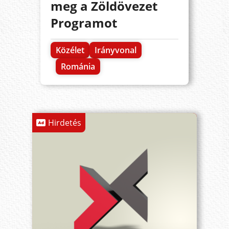
meg a Zöldövezet
Programot
Közélet
Irányvonal
Románia
Hirdetés