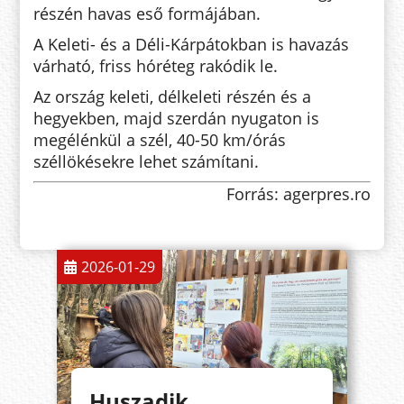
részén havas eső formájában.
A Keleti- és a Déli-Kárpátokban is havazás
várható, friss hóréteg rakódik le.
Az ország keleti, délkeleti részén és a
hegyekben, majd szerdán nyugaton is
megélénkül a szél, 40-50 km/órás
széllökésekre lehet számítani.
Forrás: agerpres.ro
2026-01-29
Huszadik