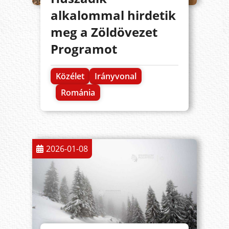
alkalommal hirdetik
meg a Zöldövezet
Programot
Közélet
Irányvonal
Románia
2026-01-08