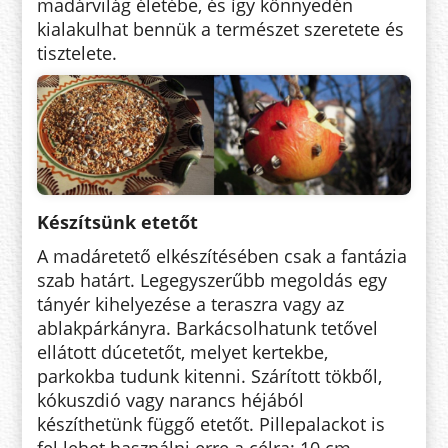
madárvilág életébe, és így könnyedén
kialakulhat bennük a természet szeretete és
tisztelete.
Készítsünk etetőt
A madáretető elkészítésében csak a fantázia
szab határt. Legegyszerűbb megoldás egy
tányér kihelyezése a teraszra vagy az
ablakpárkányra. Barkácsolhatunk tetővel
ellátott dúcetetőt, melyet kertekbe,
parkokba tudunk kitenni. Szárított tökből,
kókuszdió vagy narancs héjából
készíthetünk függő etetőt. Pillepalackot is
fel lehet használni erre a célra: 10 cm