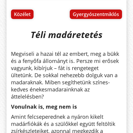
Közélet
Gyergyószentmiklós
Téli madáretetés
Megviseli a hazai tél az embert, meg a bükk
és a fenyőfa állományt is. Persze mi erősek
vagyunk, kibírjuk – fát is rengeteget
ültetünk. De sokkal nehezebb dolguk van a
madaraknak. Miben segíthetünk színes-
kedves énekesmadarainknak az
áttelelésben?
Vonulnak is, meg nem is
Amint felcseperednek a nyáron kikelt
madárfiókák és a szülőkkel együtt feltöltik
zsírkészleteiket, azonnal megkezdik a