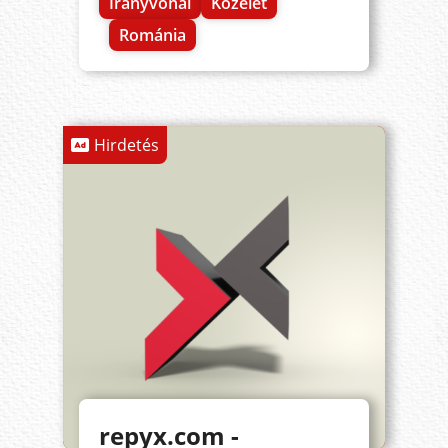
Irányvonal
Közélet
Románia
Hirdetés
repyx.com -