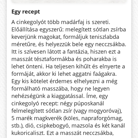
Egy recept
A cinkegolyót több madárfaj is szereti.
Előállítása egyszerű: melegített sótlan zsírba
keverjünk magokat, formáljuk teniszlabda
méretűre, és helyezzük bele egy necczsákba.
Itt is szívesen látott a fantázia, hiszen ezt a
masszát tésztaformákba és poharakba is
lehet önteni. Ha teljesen kihűlt és elnyerte a
formáját, akkor ki lehet aggatni faágakra.
Egy kis kötelet érdemes elhelyezni a még
formálható masszába, hogy ne legyen
nehézségünk a kiaggatással. Íme, egy
cinkegolyó recept: négy púposkanál
felmelegített sótlan zsír (vagy mogyoróvaj),
5 marék magkverék (köles, napraforgómag,
stb.), dió, csipkebogyó, mazsola és két kanál
kukoricaliszt. Ezt a masszát necczsákba,