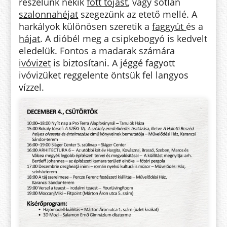
reszelünk nekik
főtt tojást
, vagy sótlan
szalonnahéjat
szegezünk az etető mellé. A
harkályok különösen szeretik a
faggyút
és a
hájat
. A dióbél meg a csipkebogyó is kedvelt
eledelük. Fontos a madarak számára
ivóvizet
is biztosítani. A jéggé fagyott
ivóvizüket reggelente öntsük fel langyos
vízzel.