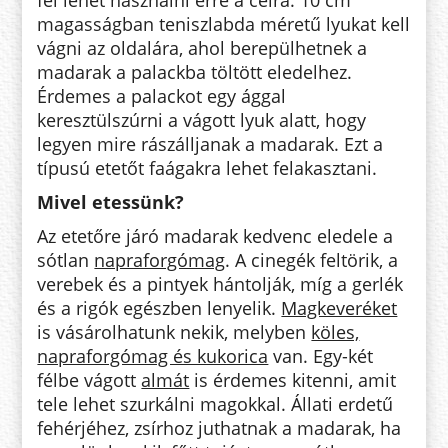
magasságban teniszlabda méretű lyukat kell
vágni az oldalára, ahol berepülhetnek a
madarak a palackba töltött eledelhez.
Érdemes a palackot egy ággal
keresztülszúrni a vágott lyuk alatt, hogy
legyen mire rászálljanak a madarak. Ezt a
típusú etetőt faágakra lehet felakasztani.
Mivel etessünk?
Az etetőre járó madarak kedvenc eledele a
sótlan
napraforgómag
. A cinegék feltörik, a
verebek és a pintyek hántolják, míg a gerlék
és a rigók egészben lenyelik.
Magkeveréket
is vásárolhatunk nekik, melyben
köles,
napraforgómag és kukorica
van. Egy-két
félbe vágott
almát
is érdemes kitenni, amit
tele lehet szurkálni magokkal. Állati erdetű
fehérjéhez, zsírhoz juthatnak a madarak, ha