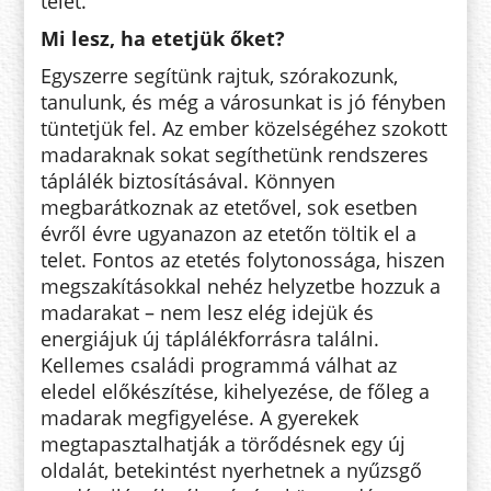
telet.
Mi lesz, ha etetjük őket?
Egyszerre segítünk rajtuk, szórakozunk,
tanulunk, és még a városunkat is jó fényben
tüntetjük fel. Az ember közelségéhez szokott
madaraknak sokat segíthetünk rendszeres
táplálék biztosításával. Könnyen
megbarátkoznak az etetővel, sok esetben
évről évre ugyanazon az etetőn töltik el a
telet. Fontos az etetés folytonossága, hiszen
megszakításokkal nehéz helyzetbe hozzuk a
madarakat – nem lesz elég idejük és
energiájuk új táplálékforrásra találni.
Kellemes családi programmá válhat az
eledel előkészítése, kihelyezése, de főleg a
madarak megfigyelése. A gyerekek
megtapasztalhatják a törődésnek egy új
oldalát, betekintést nyerhetnek a nyűzsgő