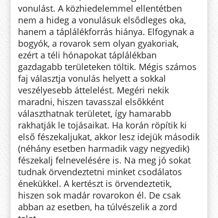
vonulást. A közhiedelemmel ellentétben
nem a hideg a vonulásuk elsődleges oka,
hanem a táplálékforrás hiánya. Elfogynak a
bogyók, a rovarok sem olyan gyakoriak,
ezért a téli hónapokat táplálékban
gazdagabb területeken töltik. Mégis számos
faj választja vonulás helyett a sokkal
veszélyesebb áttelelést. Megéri nekik
maradni, hiszen tavasszal elsőkként
választhatnak területet, így hamarabb
rakhatják le tojásaikat. Ha korán röpítik ki
első fészekaljukat, akkor lesz idejük második
(néhány esetben harmadik vagy negyedik)
fészekalj felnevelésére is. Na meg jó sokat
tudnak örvendeztetni minket csodálatos
énekükkel. A kertészt is örvendeztetik,
hiszen sok madár rovarokon él. De csak
abban az esetben, ha túlvészelik a zord