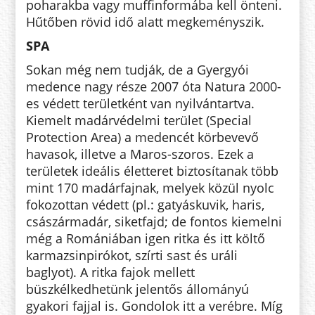
poharakba vagy muffinformába kell önteni.
Hűtőben rövid idő alatt megkeményszik.
SPA
Sokan még nem tudják, de a Gyergyói
medence nagy része 2007 óta Natura 2000-
es védett területként van nyilvántartva.
Kiemelt madárvédelmi terület (Special
Protection Area) a medencét körbevevő
havasok, illetve a Maros-szoros. Ezek a
területek ideális életteret biztosítanak több
mint 170 madárfajnak, melyek közül nyolc
fokozottan védett (pl.: gatyáskuvik, haris,
császármadár, siketfajd; de fontos kiemelni
még a Romániában igen ritka és itt költő
karmazsinpirókot, szírti sast és uráli
baglyot). A ritka fajok mellett
büszkélkedhetünk jelentős állományú
gyakori fajjal is. Gondolok itt a verébre. Míg