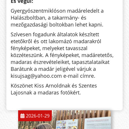
És végül:
Gyergyószentmiklóson madáreledelt a
Halászboltban, a takarmány- és
mezőgazdasági boltokban lehet kapni.
Szívesen fogadunk általatok készített
etetőkről és ott lakomázó madarakról
fényképeket, melyeket tavasszal
közzéteszünk. A fényképeket, madáretetős,
madaras észrevételeiket, tapasztalataikat
Barátunk a madár jeligével várjuk a
kisujsag@yahoo.com e-mail címre.
Köszönet Kiss Arnoldnak és Szentes
Lajosnak a madaras fotókért.
2026-01-29