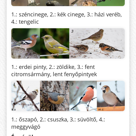
1.: széncinege, 2.: kék cinege, 3.: házi veréb,
4.: tengelic
1.: erdei pinty, 2.: zöldike, 3.: fent
citromsármány, lent fenyőpintyek
1.: őszapó, 2.: csuszka, 3.: süvöltő, 4.:
meggyvágó