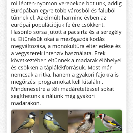
mi lépten-nyomon verebekbe botlunk, addig
Európában egyre több városból és faluból
tűnnek el. Az elmúlt harminc évben az
európai populációjuk felére csökkent.
Hasonló sorsa jutott a pacsirta és a seregély
is. Eltűnésük okai a mezőgazdálkodás
megváltozása, a monokultúra elterjedése és
a vegyszerek intenzív használata. Ezek
következtében eltűnnek a madarak élőhelyei
és csökken a táplálékforrásuk. Most már
nemcsak a ritka, hanem a gyakori fajokra is
megőrzési programokat kell kitalálni.
Mindenesetre a téli madáretetéssel sokat
segíthetünk a nálunk még gyakori
madarakon.