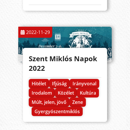
2022-11-29
Szent Miklós Napok
2022
Hitélet
Ifjúság
Irányvonal
Irodalom
Közélet
Kultúra
Múlt, jelen, jövő
Zene
Gyergyószentmiklós