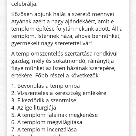
celebrálja.
Közösen adjunk hálát a szerető mennyei
Atyának azért a nagy ajándékáért, amit e
templom építése folytán nekünk adott. Áll a
templom, Istennek háza, ahová bennünket,
gyermekeit nagy szeretettel vár!
A templomszentelés szertartása rendkívül
gazdag, mély és sokatmondó, ráirányítja
figyelmünket az Isten házának szerepére,
értékére. Főbb részei a következők:
1. Bevonulás a templomba
2. Vízszentelés a keresztség emlékére
3. Elkezdődik a szentmise
4. Az ige liturgiája
5. A templom falainak megkenése
6. A templom megvilágítása
7. A templom incenzálása