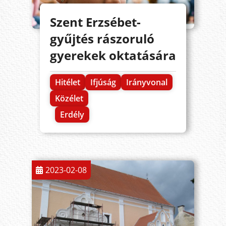
Szent Erzsébet-
gyűjtés rászoruló
gyerekek oktatására
Hitélet
Ifjúság
Irányvonal
Közélet
Erdély
2023-02-08