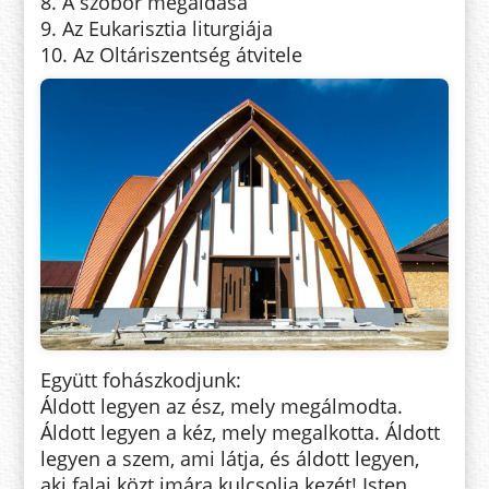
8. A szobor megáldása
9. Az Eukarisztia liturgiája
10. Az Oltáriszentség átvitele
Együtt fohászkodjunk:
Áldott legyen az ész, mely megálmodta.
Áldott legyen a kéz, mely megalkotta. Áldott
legyen a szem, ami látja, és áldott legyen,
aki falai közt imára kulcsolja kezét! Isten