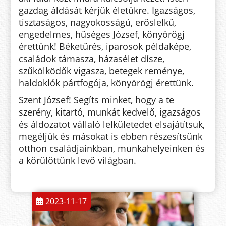
gazdag áldását kérjük életükre. Igazságos,
tisztaságos, nagyokosságú, erőslelkű,
engedelmes, hűséges József, könyörögj
érettünk! Béketűrés, iparosok példaképe,
családok támasza, házasélet dísze,
szűkölködők vigasza, betegek reménye,
haldoklók pártfogója, könyörögj érettünk.
Szent József! Segíts minket, hogy a te
szerény, kitartó, munkát kedvelő, igazságos
és áldozatot vállaló lelkületedet elsajátítsuk,
megéljük és másokat is ebben részesítsünk
otthon családjainkban, munkahelyeinken és
a körülöttünk levő világban.
2023-11-17