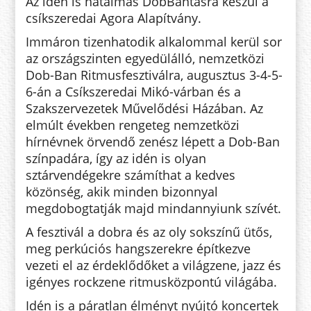
Az idén is hatalmas DobBantásra készül a
csíkszeredai Agora Alapítvány.
Immáron tizenhatodik alkalommal kerül sor
az országszinten egyedülálló, nemzetközi
Dob-Ban Ritmusfesztiválra, augusztus 3-4-5-
6-án a Csíkszeredai Mikó-várban és a
Szakszervezetek Művelődési Házában. Az
elmúlt években rengeteg nemzetközi
hírnévnek örvendő zenész lépett a Dob-Ban
színpadára, így az idén is olyan
sztárvendégekre számíthat a kedves
közönség, akik minden bizonnyal
megdobogtatják majd mindannyiunk szívét.
A fesztivál a dobra és az oly sokszínű ütős,
meg perkúciós hangszerekre építkezve
vezeti el az érdeklődőket a világzene, jazz és
igényes rockzene ritmusközpontú világába.
Idén is a páratlan élményt nyújtó koncertek