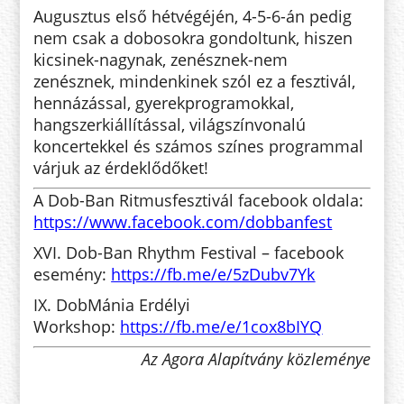
Augusztus első hétvégéjén, 4-5-6-án pedig
nem csak a dobosokra gondoltunk, hiszen
kicsinek-nagynak, zenésznek-nem
zenésznek, mindenkinek szól ez a fesztivál,
hennázással, gyerekprogramokkal,
hangszerkiállítással, világszínvonalú
koncertekkel és számos színes programmal
várjuk az érdeklődőket!
A Dob-Ban Ritmusfesztivál facebook oldala:
https://www.facebook.com/dobbanfest
XVI. Dob-Ban Rhythm Festival – facebook
esemény:
https://fb.me/e/5zDubv7Yk
IX. DobMánia Erdélyi
Workshop:
https://fb.me/e/1cox8bIYQ
Az Agora Alapítvány közleménye