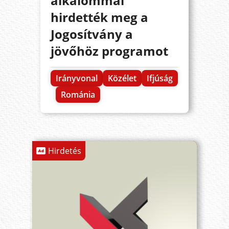
alkalommal
hirdették meg a
Jogosítvány a
jövőhöz programot
Irányvonal
Közélet
Ifjúság
Románia
Hirdetés