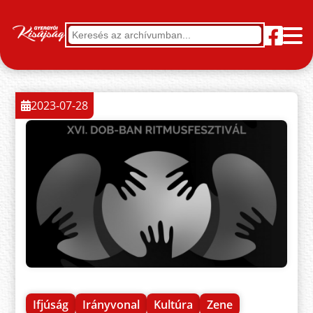
2023-07-28
Ifjúság
Irányvonal
Kultúra
Zene