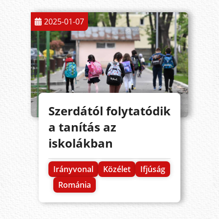
2025-01-07
Szerdától folytatódik
a tanítás az
iskolákban
Irányvonal
Közélet
Ifjúság
Románia