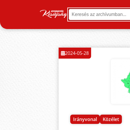
2024-05-28
Irányvonal
Közélet