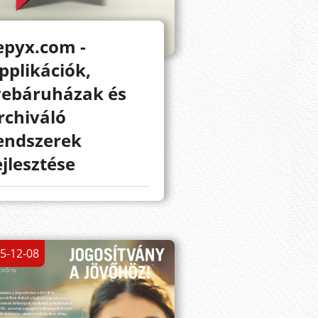
epyx.com -
pplikációk,
ebáruházak és
rchiváló
endszerek
ejlesztése
5-12-08