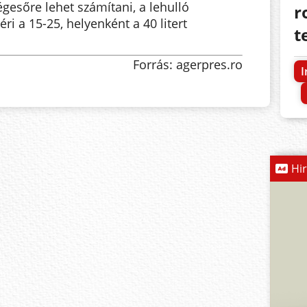
égesőre lehet számítani, a lehulló
r
i a 15-25, helyenként a 40 litert
t
Forrás: agerpres.ro
I
Hi