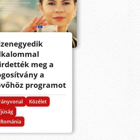
izenegyedik
lkalommal
irdették meg a
ogosítvány a
övőhöz programot
rányvonal
Közélet
fjúság
Románia