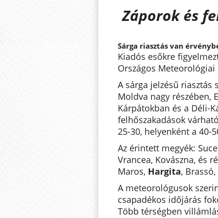
Záporok és f
Sárga riasztás van érvény
Kiadós esőkre figyelmezt
Országos Meteorológiai 
A sárga jelzésű riasztás 
Moldva nagy részében, Er
Kárpátokban és a Déli-Ká
felhőszakadások várható
25-30, helyenként a 40-5
Az érintett megyék: Suce
Vrancea, Kovászna, és r
Maros,
Hargita
, Brassó
A meteorológusok szerint
csapadékos időjárás foko
Több térségben villámlás