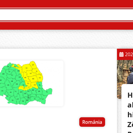
202
H
a
h
Románia
Z