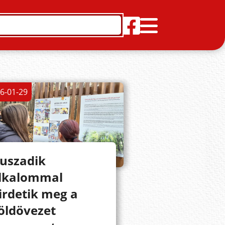
6-01-29
uszadik
lkalommal
irdetik meg a
öldövezet