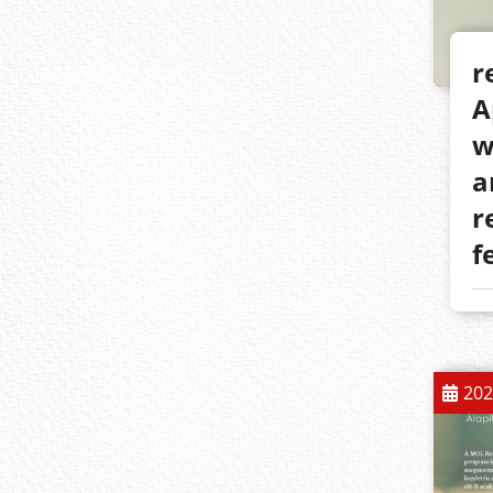
r
A
w
a
r
f
202