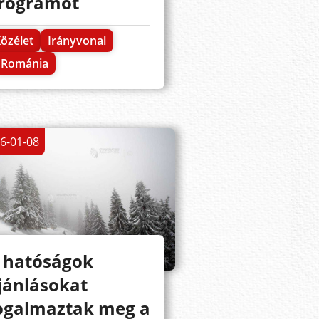
rogramot
özélet
Irányvonal
Románia
6-01-08
 hatóságok
jánlásokat
ogalmaztak meg a