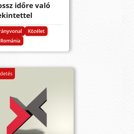
ossz időre való
ekintettel
rányvonal
Közélet
Románia
rdetés