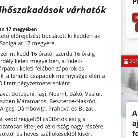
P
elhőszakadások várhatók
K
ben 17 megyében
ető előrejelzést bocsátott ki kedden az
Szolgálat 17 megyére.
szerint kedd 16 órától szerda 16 óráig
dély keleti megyéiben, a Keleti-
202
rpátok keleti felében záporok és
k, a lehulló csapadék mennyisége eléri a
0 litert négyzetméterenként.
ava, Botoşani, Iaşi, Neamţ, Bákó, Vaslui,
észben Máramaros, Beszterce-Naszód,
, Argeş, Dâmboviţa, Prahova és Buzău.
A
 kedd reggeltől csütörtök estig a
a
zatosan kiterjed az ország nagy részére.
f
októl és heves széllökésektől kísért