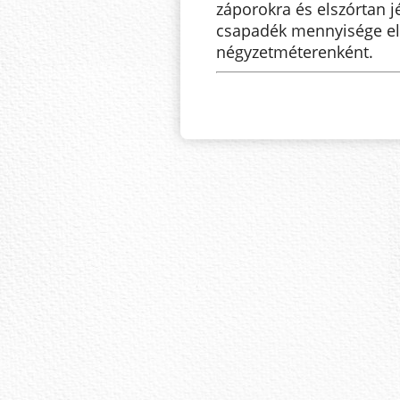
záporokra és elszórtan j
csapadék mennyisége elér
négyzetméterenként.