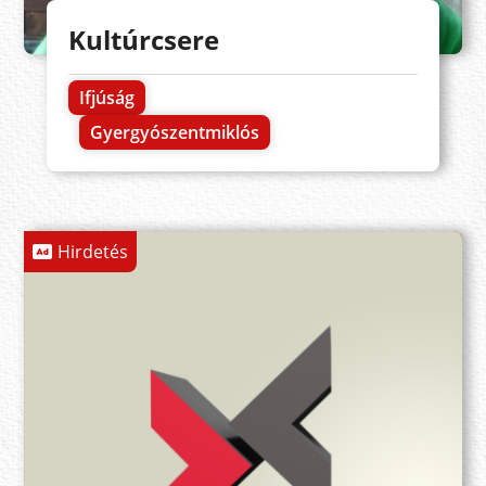
Kultúrcsere
Ifjúság
Gyergyószentmiklós
Hirdetés