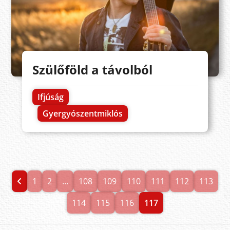
Szülőföld a távolból
Ifjúság
Gyergyószentmiklós
1
2
...
108
109
110
111
112
113
114
115
116
117