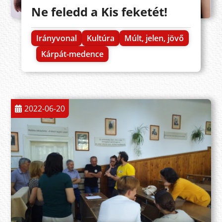
Ne feledd a Kis feketét!
Irányvonal
Kultúra
Múlt, jelen, jövő
Kárpát-medence
2022-06-20