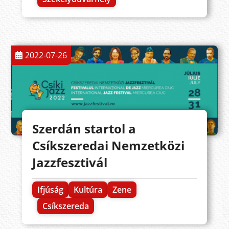
2022-07-26
Szerdán startol a
Csíkszeredai Nemzetközi
Jazzfesztivál
Ifjúság
Kultúra
Zene
Csíkszereda