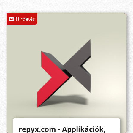
Hirdetés
repyx.com - Applikációk,