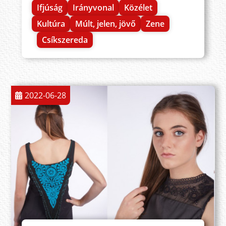
Ifjúság
Irányvonal
Közélet
Kultúra
Múlt, jelen, jövő
Zene
Csíkszereda
2022-06-28