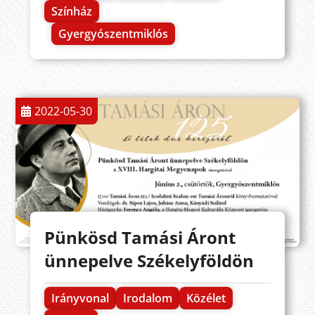
Színház
Gyergyószentmiklós
2022-05-30
Pünkösd Tamási Áront
ünnepelve Székelyföldön
Irányvonal
Irodalom
Közélet