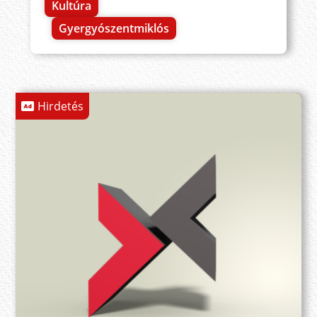
Kultúra
Gyergyószentmiklós
Hirdetés