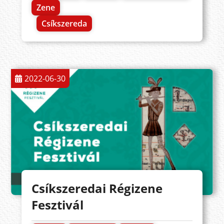
Zene
Csíkszereda
2022-06-30
Csíkszeredai Régizene
Fesztivál