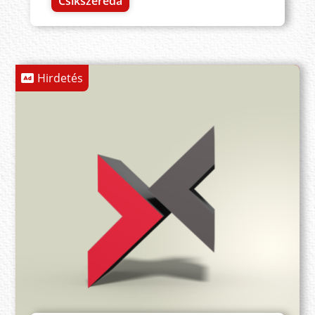
Csíkszereda
Hirdetés