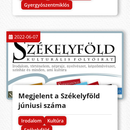
Gyergyószentmiklós
2022-06-07
Megjelent a Székelyföld
júniusi száma
Irodalom
Kultúra
Székelyföld