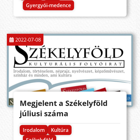
Gyergyói-medence
2022-07-08
Megjelent a Székelyföld
júliusi száma
Irodalom
Kultúra
Székelyföld