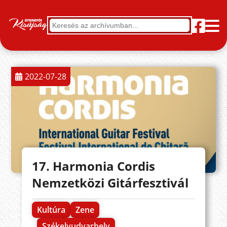
2022-07-28
17. Harmonia Cordis
Nemzetközi Gitárfesztivál
Kultúra
Zene
Székelyudvarhely