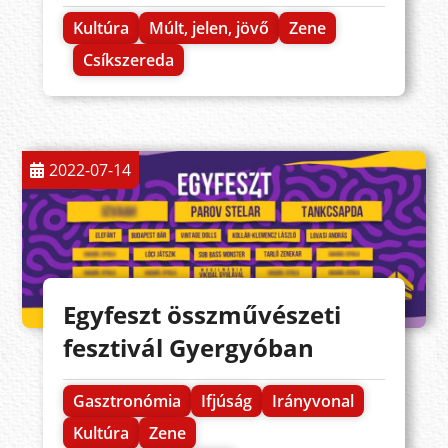
Kultúra
Múlt, jelen, jövő
Zene
Csíkszereda
2022-07-14
Egyfeszt összművészeti
fesztivál Gyergyóban
Gasztronómia
Ifjúság
Irányvonal
Kultúra
Zene