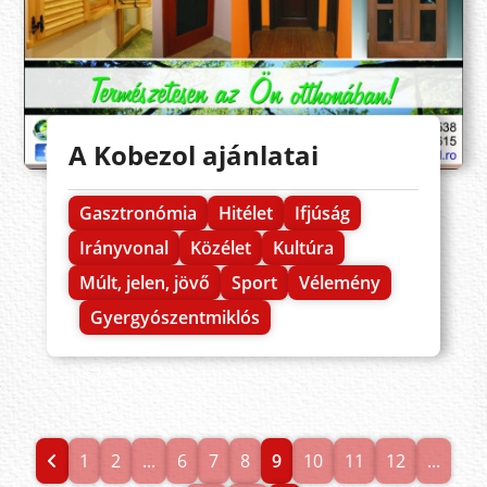
A Kobezol ajánlatai
Gasztronómia
Hitélet
Ifjúság
Irányvonal
Közélet
Kultúra
Múlt, jelen, jövő
Sport
Vélemény
Gyergyószentmiklós
1
2
...
6
7
8
9
10
11
12
...