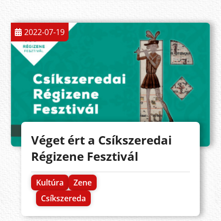
2022-07-19
Véget ért a Csíkszeredai
Régizene Fesztivál
Kultúra
Zene
Csíkszereda