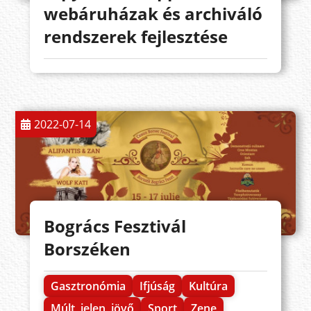
webáruházak és archiváló
rendszerek fejlesztése
2022-07-14
Bogrács Fesztivál
Borszéken
Gasztronómia
Ifjúság
Kultúra
Múlt, jelen, jövő
Sport
Zene