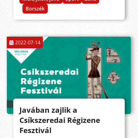
Borszék
2022-07-14
Javában zajlik a
Csíkszeredai Régizene
Fesztivál