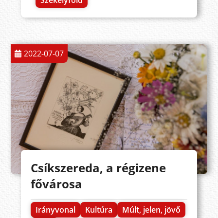
2022-07-07
Csíkszereda, a régizene
fővárosa
Irányvonal
Kultúra
Múlt, jelen, jövő