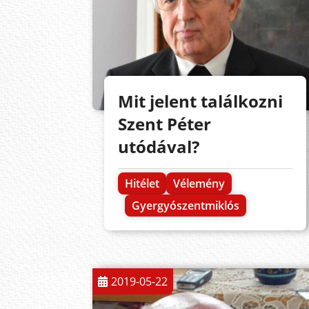
Mit jelent találkozni
Szent Péter
utódával?
Hitélet
Vélemény
Gyergyószentmiklós
2019-05-22