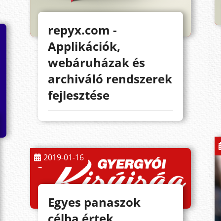
repyx.com -
Applikációk,
webáruházak és
archiváló rendszerek
fejlesztése
2019-01-16
Egyes panaszok
célba értek…