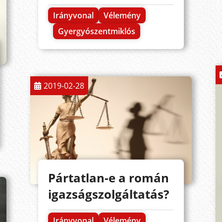
Irányvonal
Vélemény
Gyergyószentmiklós
2019-02-28
Pártatlan-e a román
igazságszolgáltatás?
Irányvonal
Vélemény