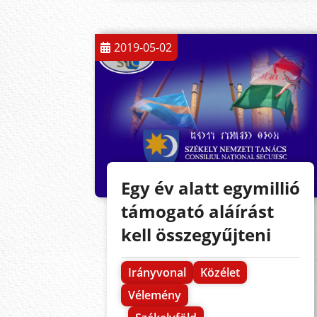
2019-05-02
Egy év alatt egymillió
támogató aláírást
kell összegyűjteni
Irányvonal
Közélet
Vélemény