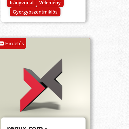
Irányvonal
Vélemény
Gyergyószentmiklós
Hirdetés
repyx.com -