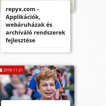
repyx.com -
Applikációk,
webáruházak és
archiváló rendszerek
fejlesztése
2018-11-21