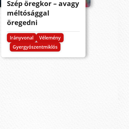
Szép öregkor – avagy
méltósággal
öregedni
Irányvonal
Vélemény
Gyergyószentmiklós