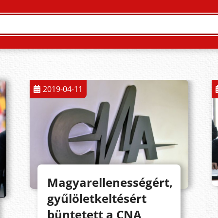
2019-04-11
Magyarellenességért,
gyűlöletkeltésért
büntetett a CNA