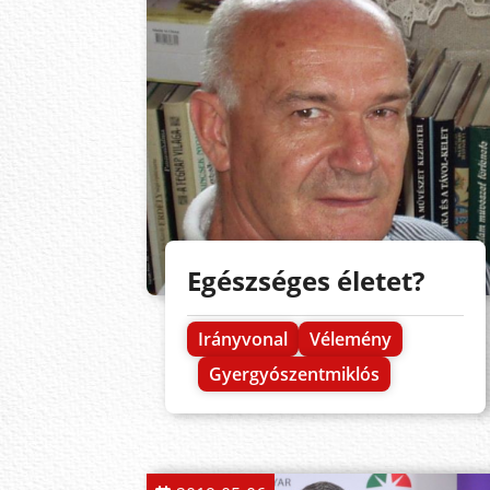
Egészséges életet?
Irányvonal
Vélemény
Gyergyószentmiklós