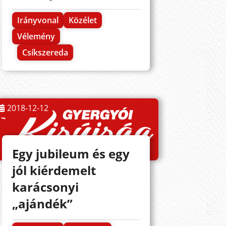
Irányvonal
Közélet
Vélemény
Csíkszereda
2018-12-12
Egy jubileum és egy
jól kiérdemelt
karácsonyi
„ajándék”