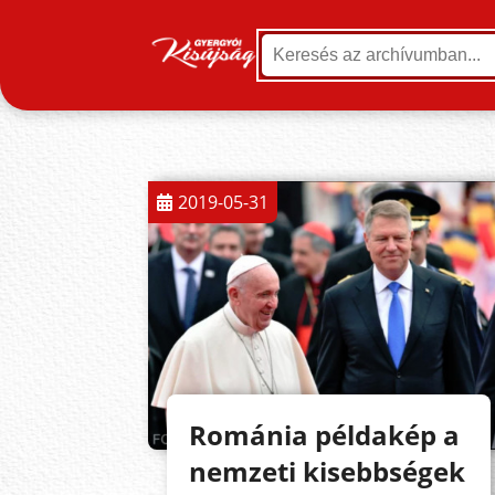
2019-05-31
Románia példakép a
nemzeti kisebbségek