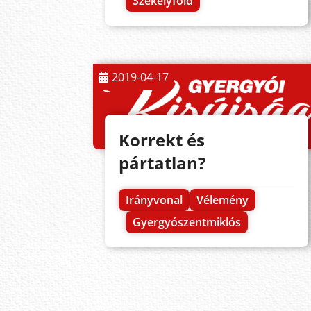
Székelyföld
2019-04-17
Korrekt és
pártatlan?
Irányvonal
Vélemény
Gyergyószentmiklós