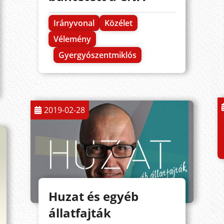
Irányvonal
Közélet
Vélemény
Gyergyószentmiklós
2019-02-28
Huzat és egyéb
állatfajták