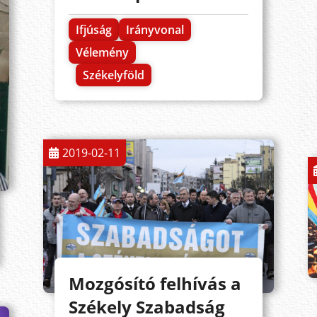
Ifjúság
Irányvonal
Vélemény
Székelyföld
2019-02-11
Mozgósító felhívás a
Székely Szabadság