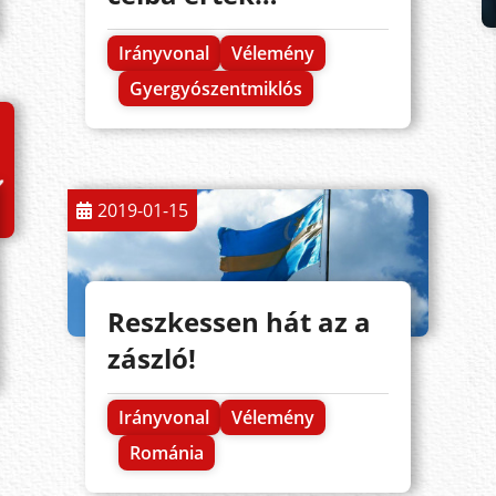
Irányvonal
Vélemény
Gyergyószentmiklós
2019-01-15
Reszkessen hát az a
zászló!
Irányvonal
Vélemény
Románia