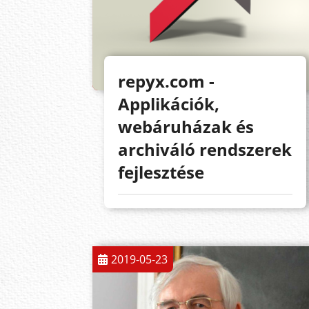
repyx.com -
Applikációk,
webáruházak és
archiváló rendszerek
fejlesztése
2019-05-23