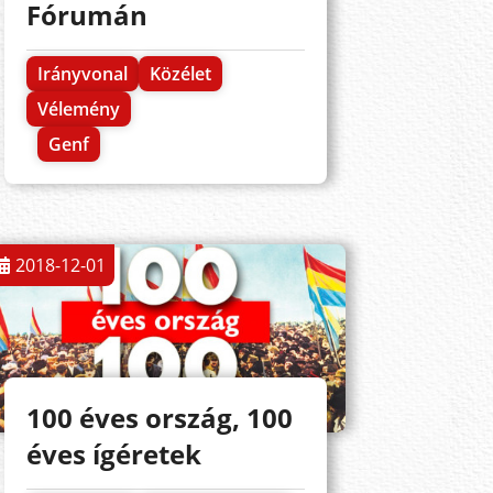
Fórumán
Irányvonal
Közélet
Vélemény
Genf
2018-12-01
100 éves ország, 100
éves ígéretek