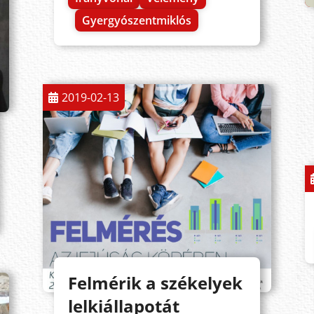
Gyergyószentmiklós
2019-02-13
Felmérik a székelyek
lelkiállapotát