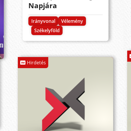
Napjára
Irányvonal
Vélemény
Székelyföld
Hirdetés