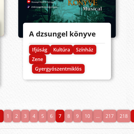
A dzsungel könyve
Ifjúság
Kultúra
Színház
Zene
Gyergyószentmiklós
1
2
3
4
5
6
7
8
9
10
...
217
218