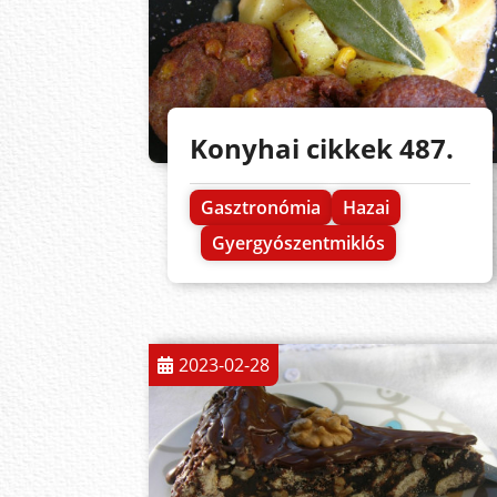
Konyhai cikkek 487.
Gasztronómia
Hazai
Gyergyószentmiklós
2023-02-28