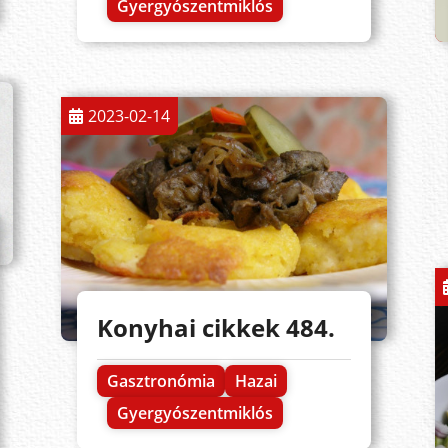
Gyergyószentmiklós
2023-02-14
Konyhai cikkek 484.
Gasztronómia
Hazai
Gyergyószentmiklós