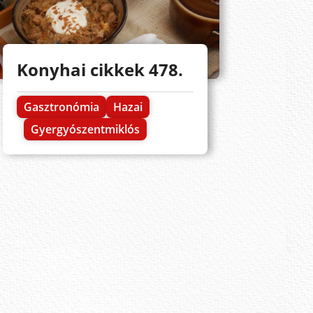
Konyhai cikkek 478.
Gasztronómia
Hazai
Gyergyószentmiklós