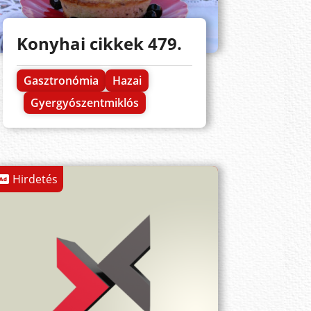
Konyhai cikkek 479.
Gasztronómia
Hazai
Gyergyószentmiklós
Hirdetés