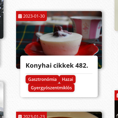
2023-01-30
Konyhai cikkek 482.
Gasztronómia
Hazai
Gyergyószentmiklós
2023-01-23