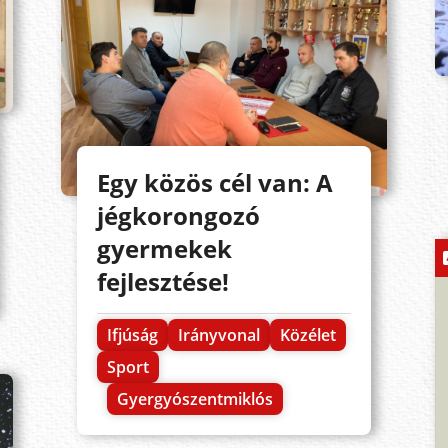
Egy közös cél van: A
jégkorongozó
gyermekek
fejlesztése!
Ifjúság
Irányvonal
Közélet
Sport
Gyergyószentmiklós