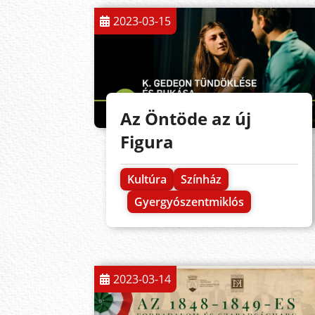
2023-03-15
Az Öntöde az új
Figura
Kultúra
Színház
Gyergyószentmiklós
2023-03-14