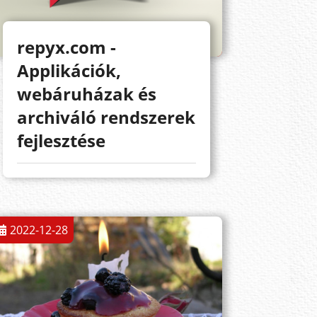
repyx.com -
Applikációk,
webáruházak és
archiváló rendszerek
fejlesztése
2022-12-28