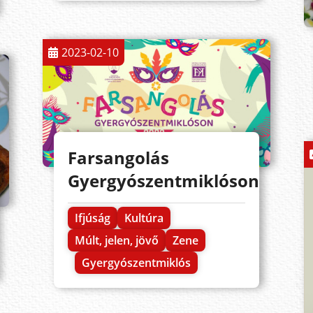
2023-02-10
Farsangolás
Gyergyószentmiklóson
Ifjúság
Kultúra
Múlt, jelen, jövő
Zene
Gyergyószentmiklós