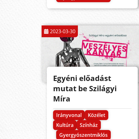
2023-03-30
Egyéni előadást
mutat be Szilágyi
Míra
Irányvonal
Közélet
Kultúra
Színház
Gyergyószentmiklós