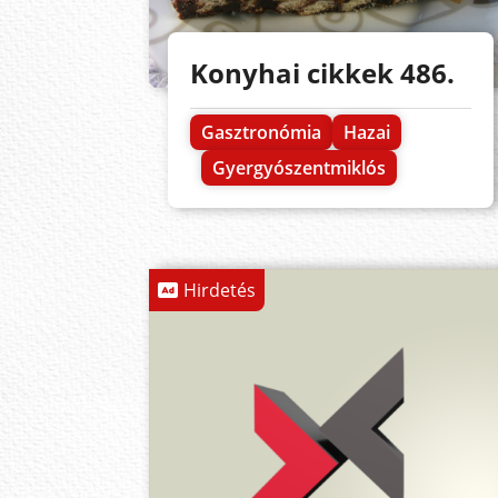
Konyhai cikkek 486.
Gasztronómia
Hazai
Gyergyószentmiklós
Hirdetés