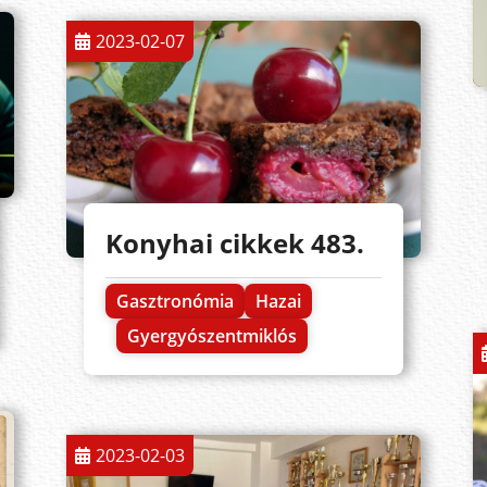
2023-02-07
Konyhai cikkek 483.
Gasztronómia
Hazai
Gyergyószentmiklós
2023-02-03