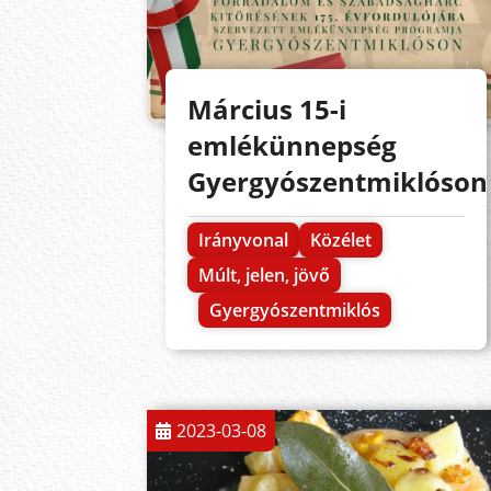
Március 15-i
emlékünnepség
Gyergyószentmiklóson
Irányvonal
Közélet
Múlt, jelen, jövő
Gyergyószentmiklós
2023-03-08