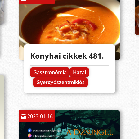
Konyhai cikkek 481.
Gasztronómia
Hazai
Gyergyószentmiklós
2023-01-16