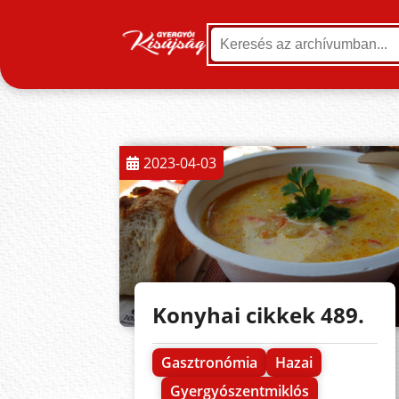
2023-04-03
Konyhai cikkek 489.
Gasztronómia
Hazai
Gyergyószentmiklós