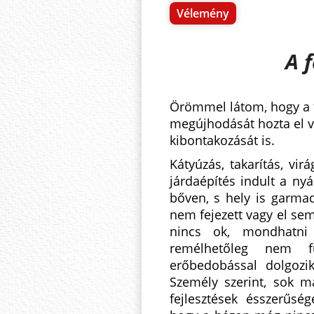
Vélemény
A 
Örömmel látom, hogy a 
megújhodását hozta el 
kibontakozását is.
Kátyúzás, takarítás, virá
járdaépítés indult a ny
bőven, s hely is garmad
nem fejezett vagy el se
nincs ok, mondhatni
remélhetőleg nem fu
erőbedobással dolgozi
Személy szerint, sok m
fejlesztések ésszerűs