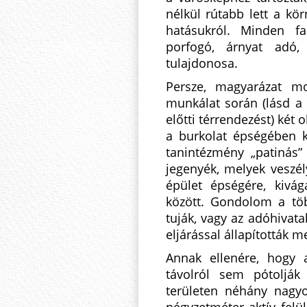
nélkül rútabb lett a kö
hatásukról. Minden fa
porfogó, árnyat adó,
tulajdonosa.
Persze, magyarázat m
munkálat során (lásd a
előtti térrendezést) két o
a burkolat épségében k
tanintézmény „patinás”
jegenyék, melyek veszél
épület épségére, kivág
között. Gondolom a töb
tuják, vagy az adóhivatal
eljárással állapították 
Annak ellenére, hogy a
távolról sem pótolják
területen néhány nagy