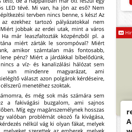
tető, de a nappaliban már ott feszül egy
s LED tévé. Mi van, ha jön az eső? Nem
építkezési tervben nincs benne, s kész! Az
s az ezekhez tartozó pályázatokkal nem
 Miért jobbak az erdei utak, mint a város
Hi
 Ha már leaszfaltozták közpénzből pl. a
utána miért zárták le sorompóval? Miért
ozunk, amikor számtalan más fontosabb,
lene pénz? Miért a járdákkal bíbelődünk,
incs a víz- és kanalizálási hálózat sem
őleg van mindenre magyarázat, ami
elégítő választ azon polgárok kérdéseire,
 célszerű menetéhez szoktak.
 számomra, és még sok más számára sem
 ez a fakivágási buzgalom, ami sajnos
 időben. Míg egy magánszemélynek hosszas
r
gy valóban problémát okozó fa kivágása,
A
érdezés nélkül vág ki olyan fákat, melyek
w
k, melyeket szerettek az emberek, melyek