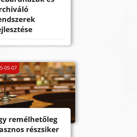
rchiváló
endszerek
ejlesztése
5-05-07
gy remélhetőleg
asznos részsiker