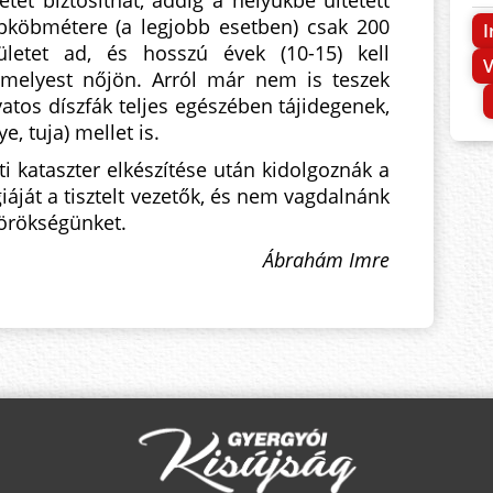
etet biztosíthat, addig a helyükbe ültetett
öbmétere (a legjobb esetben) csak 200
I
ületet ad, és hosszú évek (10-15) kell
lamelyest nőjön. Arról már nem is teszek
vatos díszfák teljes egészében tájidegenek,
e, tuja) mellet is.
ti kataszter elkészítése után kidolgoznák a
iáját a tisztelt vezetők, és nem vagdalnánk
 örökségünket.
Ábrahám Imre