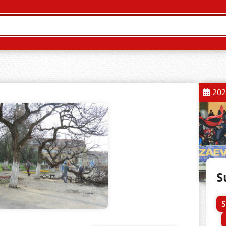
202
S
S