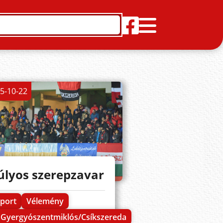
5-10-22
úlyos szerepzavar
port
Vélemény
Gyergyószentmiklós/Csíkszereda