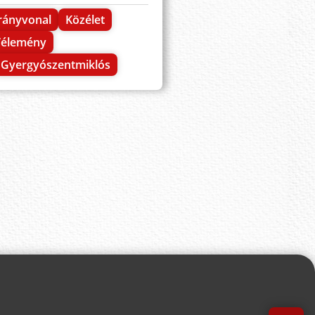
rányvonal
Közélet
Vélemény
Gyergyószentmiklós