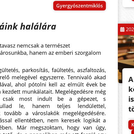
Gyergyószentmiklós
fáink halálára
202
tavasz nemcsak a természet
városunkba, hanem az emberi szorgalom
gültetés, parkosítás, faültetés, aszfaltozás,
árelő melegével egyszerre. Tennivaló akad
A
ával, ahol pótolni kell az elmúlt évek be
k
m kezdett munkálatait. Megelégedésre még
i
 csak most indult be a gépezet, s
llad le, hanem teljes lendülettel,
t
k tovább a városlakók megelégedésére.
ással ellentétben, nem keresek logikát a
K
égében. Már megszoktam, hogy van úgy,