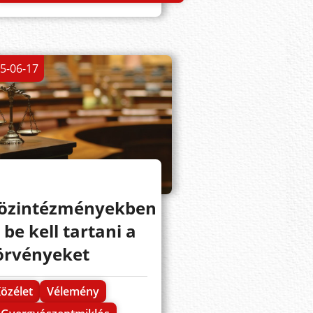
5-06-17
özintézményekben
s be kell tartani a
örvényeket
özélet
Vélemény