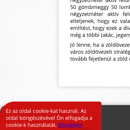
négyzetméter aktív felül
50 gömbmeggy 50 lombk
négyzetméter aktív fel
elteljenek, hogy ez va
említést, hogy ezek a di
még a többi (akác, jegeny
Jó lenne, ha a zöldöveze
város zöldövezeti stratég
tovább fejetlenül a zöld
Ez az oldal cookie-kat használ. Az
oldal böngészésével Ön elfogadja a
cookie-k használatát.
Bővebben