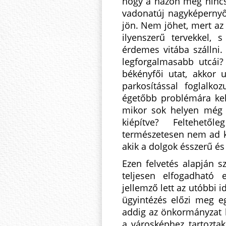
hogy a házon még nincs 
vadonatúj nagyképernyő
jön. Nem jöhet, mert az 
ilyenszerű tervekkel, 
érdemes vitába szállni.
legforgalmasabb utcái?
békényfői utat, akkor 
parkosítással foglalk
égetőbb problémára kel
mikor sok helyen még n
kiépítve? Feltehet
természetesen nem ad ki
akik a dolgok ésszerű és
Ezen felvetés alapján
teljesen elfogadható
jellemző lett az utóbbi
ügyintézés előzi meg e
addig az önkormányzat k
a városképhez tartozta