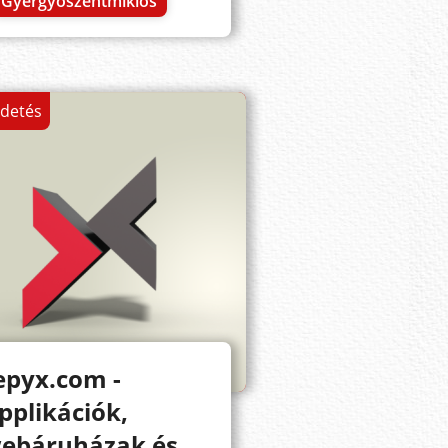
Gyergyószentmiklós
rdetés
epyx.com -
pplikációk,
ebáruházak és