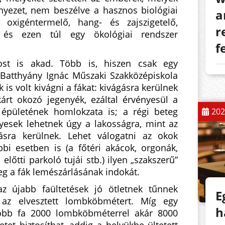
rnyezet, nem beszélve a hasznos biológiai
a
 oxigéntermelő, hang- és zajszigetelő,
r
 és ezen túl egy ökológiai rendszer
f
ost is akad. Több is, hiszen csak egy
 Batthyány Ignác Műszaki Szakközépiskola
k is volt kivágni a fákat: kivágásra kerülnek
árt okozó jegenyék, ezáltal érvényesül a
 épületének homlokzata is; a régi beteg
202
yesek lehetnek úgy a lakosságra, mint az
ásra kerülnek. Lehet válogatni az okok
bi esetben is (a főtéri akácok, orgonák,
 előtti parkoló tujái stb.) ilyen „szakszerű”
meg a fák lemészárlásának indokát.
z újabb faültetések jó ötletnek tűnnek
E
 az elvesztett lombköbmétert. Míg egy
h
obb fa 2000 lombköbméterrel akár 8000