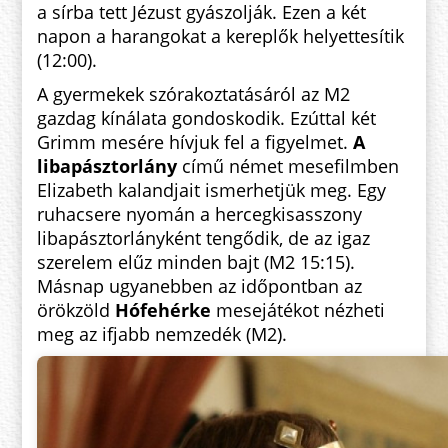
a sírba tett Jézust gyászolják. Ezen a két
napon a harangokat a kereplők helyettesítik
(12:00).
A gyermekek szórakoztatásáról az M2
gazdag kínálata gondoskodik. Ezúttal két
Grimm mesére hívjuk fel a figyelmet.
A
libapásztorlány
című német mesefilmben
Elizabeth kalandjait ismerhetjük meg. Egy
ruhacsere nyomán a hercegkisasszony
libapásztorlányként tengődik, de az igaz
szerelem elűz minden bajt (M2 15:15).
Másnap ugyanebben az időpontban az
örökzöld
Hófehérke
mesejátékot nézheti
meg az ifjabb nemzedék (M2).