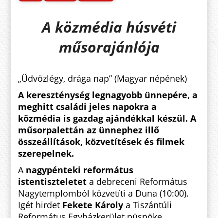
A közmédia húsvéti
műsorajánlója
„Üdvözlégy, drága nap” (Magyar népének)
A kereszténység legnagyobb ünnepére, a
meghitt családi jeles napokra a
közmédia is gazdag ajándékkal készül. A
műsorpalettán az ünnephez illő
összeállítások, közvetítések és filmek
szerepelnek.
A
nagypénteki református
istentiszteletet
a debreceni Református
Nagytemplomból közvetíti a Duna (10:00).
Igét hirdet
Fekete Károly
a Tiszántúli
Református Egyházkerület püspöke.