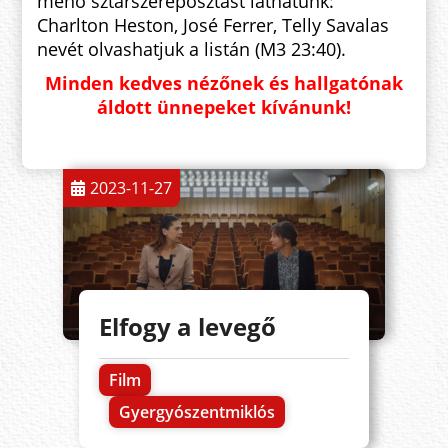
menő sztárszereposztást láthatunk:
Charlton Heston, José Ferrer, Telly Savalas
nevét olvashatjuk a listán (M3 23:40).
Minden kedves nézőnek és hallgatónak
áldott ünnepeket kívánunk!
2023-11-27
Elfogy a levegő
Film
Gyergyószentmiklós