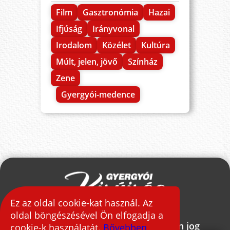
Film
Gasztronómia
Hazai
Ifjúság
Irányvonal
Irodalom
Közélet
Kultúra
Múlt, jelen, jövő
Színház
Zene
Gyergyói-medence
Ez az oldal cookie-kat használ. Az
oldal böngészésével Ön elfogadja a
2026 © Gyergyói Kisújság - Minden jog
cookie-k használatát.
Bővebben