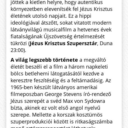
jöttek a kietlen helyre, hogy autentikus
környezetben elevenítsék fel Jézus Krisztus
életének utolsó napjait. Ez a hippi
ideológiával átszőtt, sokat vitatott modern
látványvilágú musicalfilm a hetvenes évek
fiatalságának Újszövetség értelmezését
tükrözi (
Jézus Krisztus Szupersztár
, Duna
23:00).
A világ legszebb története
a megváltó
életét beszéli el a film a három napkeleti
bölcs betlehemi látogatásától kezdve a
keresztre feszítéséig és a feltámadásig. Az
1965-ben készült látványos amerikai
filmeposzban George Stevens író-rendező
Jézus szerepét a svéd Max von Sydowra
bízta, akinek ez volt első angol nyelvű
szerepe. Mellette a korszak kosztümös
szuperprodukciói között is ritkaságszámba