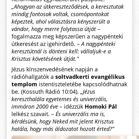
„Ahogyan az útkereszteződések, a keresztutak
mindig fontosak voltak, csomópontokat
képeztek, ahol választásra kényszerült a
vándor, hogy merre folytassa útját
–
fogalmazza meg képszerűen a nagypénteki
útkeresést az igehirdető. –
A nagypénteki
keresztútnál is dönteni kell: vállaljuk-e a
Krisztus követésének útját.”
Jézus kínszenvedésének napján a
rádióhallgatók a
soltvadkerti evangélikus
templom
istentiszteletébe kapcsolódhatnak
be. (Kossuth Rádió 10:04).
„Jézus
kereszthalála egyetemes és univerzális,
immáron 2000 éve –
idézzük
Homoki Pál
lelkész szavait. –
És univerzális ma is,
kérdésünk, hogy Neked mit jelent Krisztus
halála, hogy más áldozatot hozott érted?”