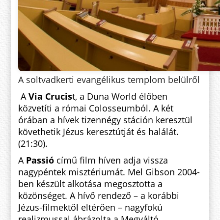
A soltvadkerti evangélikus templom belülről
A
Via Crucis
t, a Duna World élőben
közvetíti a római Colosseumból. A két
órában a hívek tizennégy stáción keresztül
követhetik Jézus keresztútját és halálát.
(21:30).
A
Passió
című film híven adja vissza
nagypéntek misztériumát. Mel Gibson 2004-
ben készült alkotása megosztotta a
közönséget. A hívő rendező – a korábbi
Jézus-filmektől eltérően – nagyfokú
realizmussal ábrázolta a Megváltó