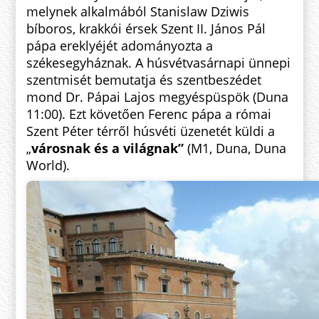
melynek alkalmából Stanislaw Dziwis
bíboros, krakkói érsek Szent II. János Pál
pápa ereklyéjét adományozta a
székesegyháznak. A húsvétvasárnapi ünnepi
szentmisét bemutatja és szentbeszédet
mond Dr. Pápai Lajos megyéspüspök (Duna
11:00). Ezt követően Ferenc pápa a római
Szent Péter térről húsvéti üzenetét küldi a
„
városnak és a világnak”
(M1, Duna, Duna
World).