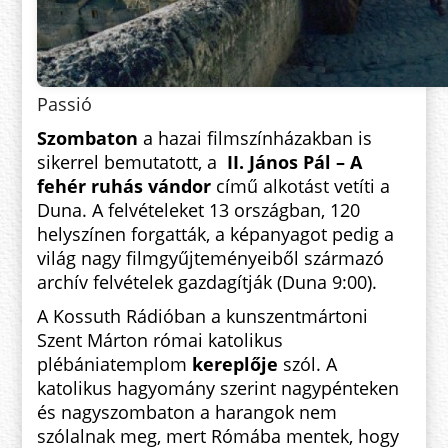
Passió
Szombaton
a hazai filmszínházakban is
sikerrel bemutatott, a
II. János Pál – A
fehér ruhás vándor
című alkotást vetíti a
Duna. A felvételeket 13 országban, 120
helyszínen forgatták, a képanyagot pedig a
világ nagy filmgyűjteményeiből származó
archív felvételek gazdagítják (Duna 9:00).
A Kossuth Rádióban a kunszentmártoni
Szent Márton római katolikus
plébániatemplom
kereplője
szól. A
katolikus hagyomány szerint nagypénteken
és nagyszombaton a harangok nem
szólalnak meg, mert Rómába mentek, hogy