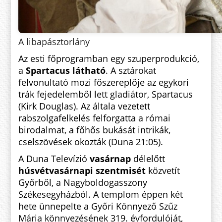
A libapásztorlány
Az esti főprogramban egy szuperprodukció,
a
Spartacus látható
. A sztárokat
felvonultató mozi főszereplője az egykori
trák fejedelemből lett gladiátor, Spartacus
(Kirk Douglas). Az általa vezetett
rabszolgafelkelés felforgatta a római
birodalmat, a főhős bukását intrikák,
cselszövések okozták (Duna 21:05).
A Duna Televízió
vasárnap
délelőtt
húsvétvasárnapi szentmisét
közvetít
Győrből, a Nagyboldogasszony
Székesegyházból. A templom éppen két
hete ünnepelte a Győri Könnyező Szűz
Mária könnyezésének 319. évfordulóját,