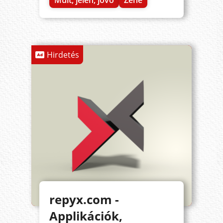
Múlt, jelen, jövő
Zene
Hirdetés
repyx.com -
Applikációk,