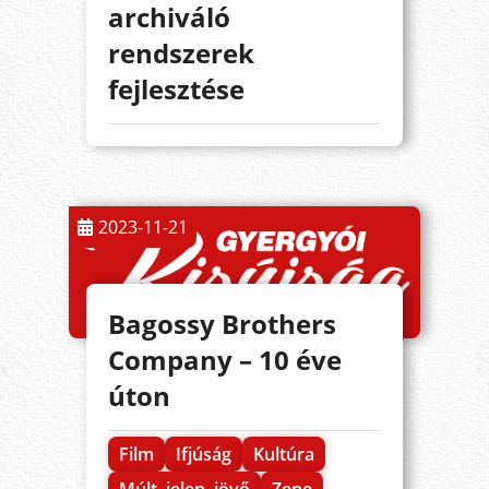
archiváló
rendszerek
fejlesztése
2023-11-21
Bagossy Brothers
Company – 10 éve
úton
Film
Ifjúság
Kultúra