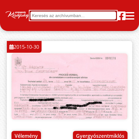
2015-10-30
Vélemény
Gyergyószentmiklós