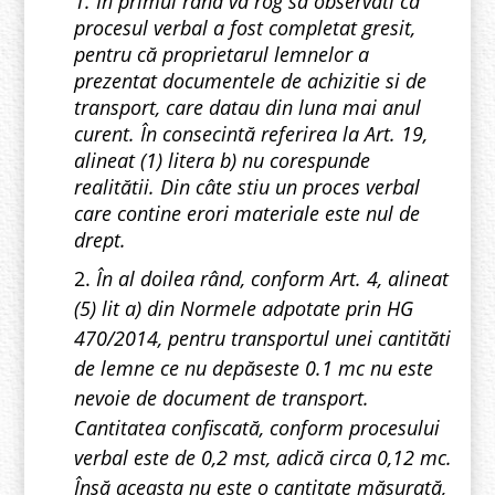
1. În primul rând vă rog să observati că
procesul verbal a fost completat gresit,
pentru că proprietarul lemnelor a
prezentat documentele de achizitie si de
transport, care datau din luna mai anul
curent. În consecintă referirea la Art. 19,
alineat (1) litera b) nu corespunde
realitătii. Din câte stiu un proces verbal
care contine erori materiale este nul de
drept.
2.
În al doilea rând, conform Art. 4, alineat
(5) lit a) din Normele adpotate prin HG
470/2014, pentru transportul unei cantităti
de lemne ce nu depăseste 0.1 mc nu este
nevoie de document de transport.
Cantitatea confiscată, conform procesului
verbal este de 0,2 mst, adică circa 0,12 mc.
Însă aceasta nu este o cantitate măsurată,