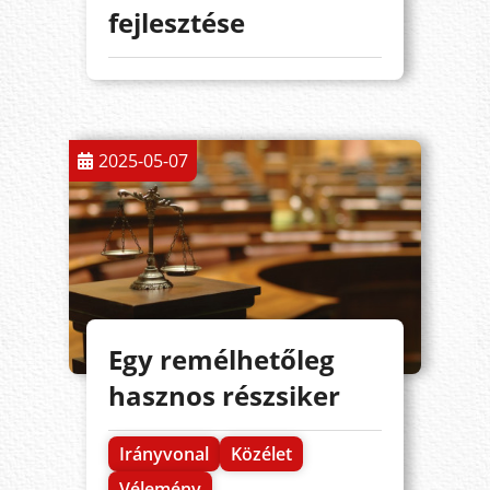
fejlesztése
2025-05-07
Egy remélhetőleg
hasznos részsiker
Irányvonal
Közélet
Vélemény