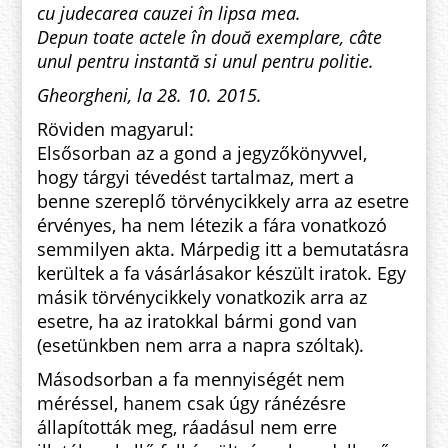
cu judecarea cauzei în lipsa mea.
Depun toate actele în două exemplare, câte
unul pentru instantă si unul pentru politie.
Gheorgheni, la 28. 10. 2015.
Röviden magyarul:
Elsősorban az a gond a jegyzőkönyvvel,
hogy tárgyi tévedést tartalmaz, mert a
benne szereplő törvénycikkely arra az esetre
érvényes, ha nem létezik a fára vonatkozó
semmilyen akta. Márpedig itt a bemutatásra
kerültek a fa vásárlásakor készült iratok. Egy
másik törvénycikkely vonatkozik arra az
esetre, ha az iratokkal bármi gond van
(esetünkben nem arra a napra szóltak).
Másodsorban a fa mennyiségét nem
méréssel, hanem csak úgy ránézésre
állapították meg, ráadásul nem erre