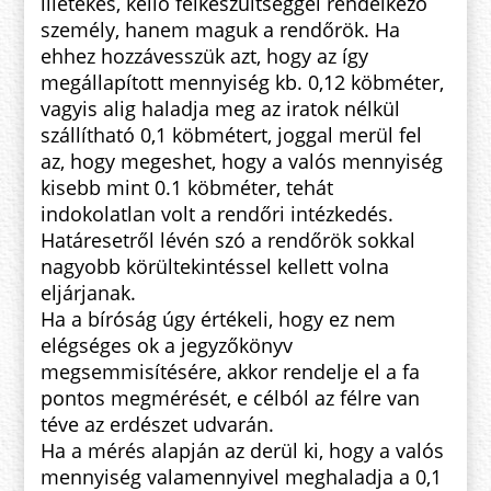
illetékes, kellő felkészültséggel rendelkező
személy, hanem maguk a rendőrök. Ha
ehhez hozzávesszük azt, hogy az így
megállapított mennyiség kb. 0,12 köbméter,
vagyis alig haladja meg az iratok nélkül
szállítható 0,1 köbmétert, joggal merül fel
az, hogy megeshet, hogy a valós mennyiség
kisebb mint 0.1 köbméter, tehát
indokolatlan volt a rendőri intézkedés.
Határesetről lévén szó a rendőrök sokkal
nagyobb körültekintéssel kellett volna
eljárjanak.
Ha a bíróság úgy értékeli, hogy ez nem
elégséges ok a jegyzőkönyv
megsemmisítésére, akkor rendelje el a fa
pontos megmérését, e célból az félre van
téve az erdészet udvarán.
Ha a mérés alapján az derül ki, hogy a valós
mennyiség valamennyivel meghaladja a 0,1