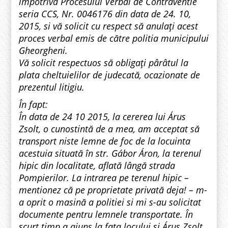
împotriva Procesului Verbal de Contraventie
seria CCS, Nr. 0046176 din data de 24. 10,
2015, si vă solicit cu respect să anulaţi acest
proces verbal emis de către politia municipului
Gheorgheni.
Vă solicit respectuos să obligaţi pârâtul la
plata cheltuielilor de judecată, ocazionate de
prezentul litigiu.
În fapt:
În data de 24 10 2015, la cererea lui Árus
Zsolt, o cunostintă de a mea, am acceptat să
transport niste lemne de foc de la locuinta
acestuia situată în str. Gábor Áron, la terenul
hipic din localitate, aflată lângă strada
Pompierilor. La intrarea pe terenul hipic –
mentionez că pe proprietate privată deja! – m-
a oprit o masină a politiei si mi s-au solicitat
documente pentru lemnele transportate. În
scurt timp a ajuns la fata locului si Árus Zsolt