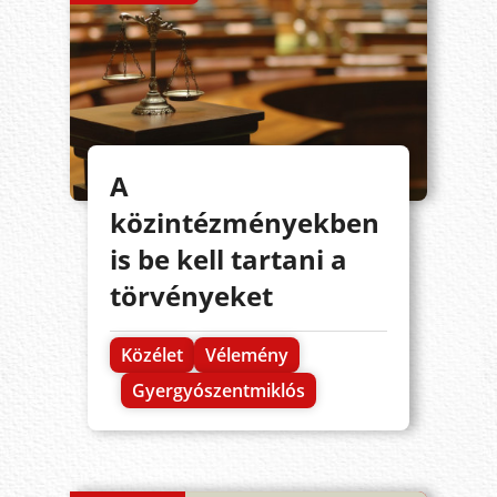
A
közintézményekben
is be kell tartani a
törvényeket
Közélet
Vélemény
Gyergyószentmiklós