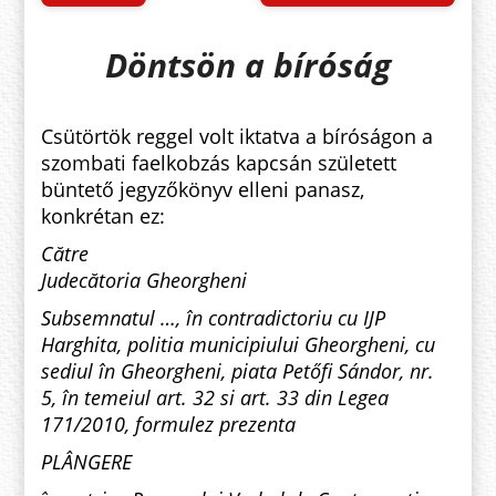
Döntsön a bíróság
Csütörtök reggel volt iktatva a bíróságon a
szombati faelkobzás kapcsán született
büntető jegyzőkönyv elleni panasz
,
konkrétan ez:
Către
Judecătoria Gheorgheni
Subsemnatul …, în contradictoriu cu IJP
Harghita, politia municipiului Gheorgheni, cu
sediul în Gheorgheni, piata Petőfi Sándor, nr.
5, în temeiul art. 32 si art. 33 din Legea
171/2010, formulez prezenta
PLÂNGERE