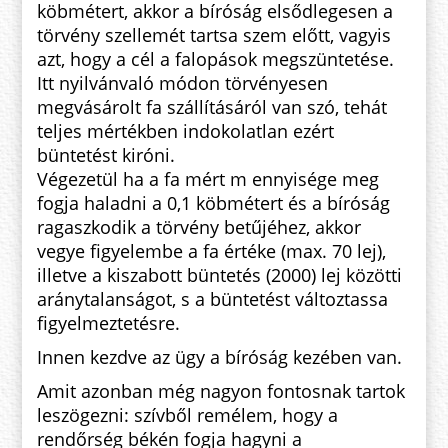
köbmétert, akkor a bíróság elsődlegesen a
törvény szellemét tartsa szem előtt, vagyis
azt, hogy a cél a falopások megszüntetése.
Itt nyilvánvaló módon törvényesen
megvásárolt fa szállításáról van szó, tehát
teljes mértékben indokolatlan ezért
büntetést kiróni.
Végezetül ha a fa mért m ennyisége meg
fogja haladni a 0,1 köbmétert és a bíróság
ragaszkodik a törvény betűjéhez, akkor
vegye figyelembe a fa értéke (max. 70 lej),
illetve a kiszabott büntetés (2000) lej közötti
aránytalanságot, s a büntetést változtassa
figyelmeztetésre.
Innen kezdve az ügy a bíróság kezében van.
Amit azonban még nagyon fontosnak tartok
leszögezni: szívből remélem, hogy a
rendőrség békén fogja hagyni a