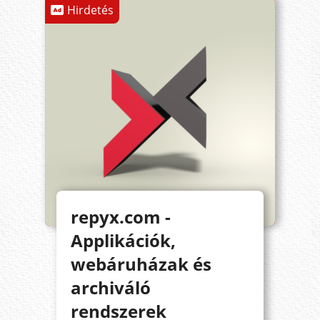
Hirdetés
repyx.com -
Applikációk,
webáruházak és
archiváló
rendszerek