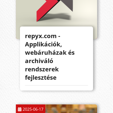
repyx.com -
Applikációk,
webáruházak és
archiváló
rendszerek
fejlesztése
2025-06-17