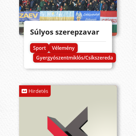
Súlyos szerepzavar
Sport
Vélemény
Gyergyószentmiklós/Csíkszereda
Hirdetés