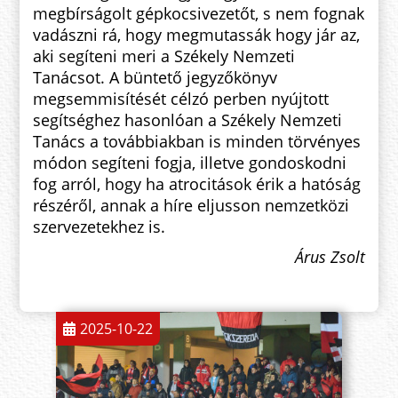
megbírságolt gépkocsivezetőt, s nem fognak
vadászni rá, hogy megmutassák hogy jár az,
aki segíteni meri a Székely Nemzeti
Tanácsot. A büntető jegyzőkönyv
megsemmisítését célzó perben nyújtott
segítséghez hasonlóan a Székely Nemzeti
Tanács a továbbiakban is minden törvényes
módon segíteni fogja, illetve gondoskodni
fog arról, hogy ha atrocitások érik a hatóság
részéről, annak a híre eljusson nemzetközi
szervezetekhez is.
Árus Zsolt
2025-10-22