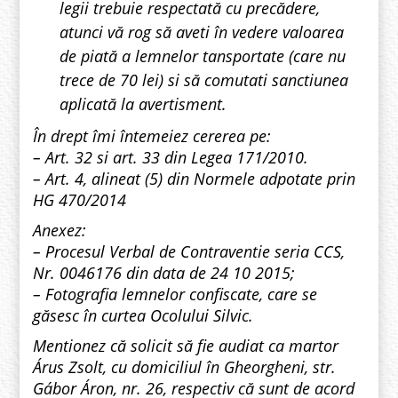
legii trebuie respectată cu precădere,
atunci vă rog să aveti în vedere valoarea
de piată a lemnelor tansportate (care nu
trece de 70 lei) si să comutati sanctiunea
aplicată la avertisment.
În drept îmi întemeiez cererea pe:
– Art. 32 si art. 33 din Legea 171/2010.
– Art. 4, alineat (5) din Normele adpotate prin
HG 470/2014
Anexez:
– Procesul Verbal de Contraventie seria CCS,
Nr. 0046176 din data de 24 10 2015;
– Fotografia lemnelor confiscate, care se
găsesc în curtea Ocolului Silvic.
Mentionez că solicit să fie audiat ca martor
Árus Zsolt, cu domiciliul în Gheorgheni, str.
Gábor Áron, nr. 26, respectiv că sunt de acord