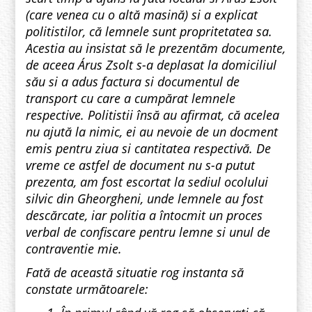
(care venea cu o altă masină) si a explicat
politistilor, că lemnele sunt propritetatea sa.
Acestia au insistat să le prezentăm documente,
de aceea Árus Zsolt s-a deplasat la domiciliul
său si a adus factura si documentul de
transport cu care a cumpărat lemnele
respective. Politistii însă au afirmat, că acelea
nu ajută la nimic, ei au nevoie de un docment
emis pentru ziua si cantitatea respectivă. De
vreme ce astfel de document nu s-a putut
prezenta, am fost escortat la sediul ocolului
silvic din Gheorgheni, unde lemnele au fost
descărcate, iar politia a întocmit un proces
verbal de confiscare pentru lemne si unul de
contraventie mie.
Fată de această situatie rog instanta să
constate următoarele: