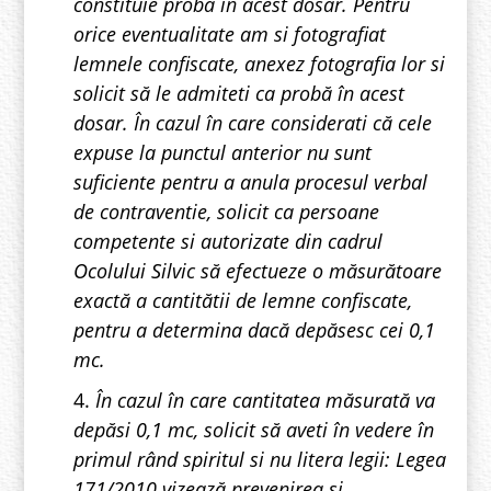
constituie probă în acest dosar. Pentru
orice eventualitate am si fotografiat
lemnele confiscate, anexez fotografia lor si
solicit să le admiteti ca probă în acest
dosar. În cazul în care considerati că cele
expuse la punctul anterior nu sunt
suficiente pentru a anula procesul verbal
de contraventie, solicit ca persoane
competente si autorizate din cadrul
Ocolului Silvic să efectueze o măsurătoare
exactă a cantitătii de lemne confiscate,
pentru a determina dacă depăsesc cei 0,1
mc.
4.
În cazul în care cantitatea măsurată va
depăsi 0,1 mc, solicit să aveti în vedere în
primul rând spiritul si nu litera legii: Legea
171/2010 vizează prevenirea si