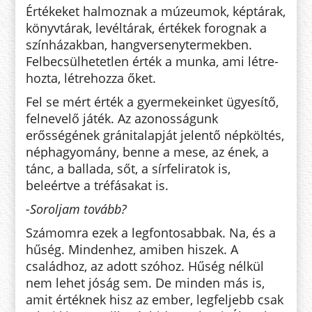
Értékeket halmoznak a mú­zeu­mok, képtárak,
könyvtárak, levéltá­rak, értékek forognak a
színházakban, hangversenytermekben.
Felbe­csül­hetetlen érték a munka, ami lét­re­
hozta, létrehozza őket.
Fel se mért érték a gyermekeinket ügyesítő,
felnevelő játék. Az azo­nos­ságunk
erősségének gránitalapját je­lentő népköltés,
néphagyomány, ben­ne a mese, az ének, a
tánc, a ballada, sőt, a sírfeliratok is,
beleértve a tréfásakat is.
-Soroljam tovább?
Számomra ezek a legfontosabbak. Na, és a
hűség. Mindenhez, amiben hi­szek. A
családhoz, az adott szó­hoz. Hűség nélkül
nem lehet jóság sem. De minden más is,
amit érték­nek hisz az ember, legfeljebb csak