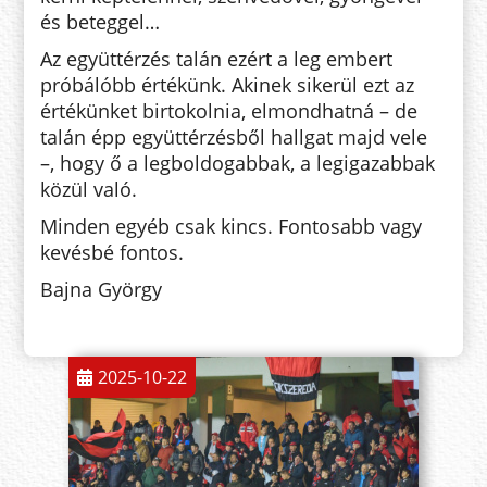
és beteggel…
Az együttérzés talán ezért a leg em­bert
próbálóbb értékünk. Akinek sikerül ezt az
értékünket birtokolnia, el­mondhatná – de
talán épp együtt­érzésből hallgat majd vele
–, hogy ő a legboldogabbak, a legigazabbak
kö­zül való.
Minden egyéb csak kincs. Fon­to­sabb vagy
kevésbé fontos.
Bajna György
2025-10-22