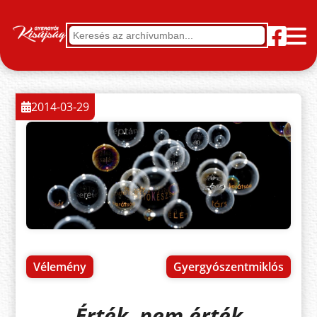
2014-03-29
Vélemény
Gyergyószentmiklós
Érték, nem érték