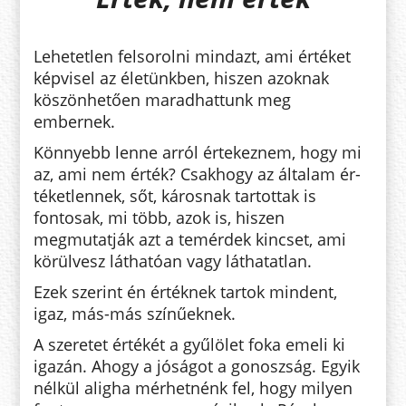
Lehetetlen felsorolni mindazt, ami értéket
képvisel az életünkben, hiszen azoknak
köszönhetően maradhattunk meg
embernek.
Könnyebb lenne arról értekeznem, hogy mi
az, ami nem érték? Csakhogy az általam ér­
téketlennek, sőt, károsnak tartottak is
fontosak, mi több, azok is, hi­szen
megmutatják azt a temérdek kin­cset, ami
körülvesz láthatóan vagy láthatatlan.
Ezek szerint én értéknek tartok mindent,
igaz, más-más színűeknek.
A szeretet értékét a gyűlölet foka emeli ki
igazán. Ahogy a jóságot a go­noszság. Egyik
nélkül aligha mér­hetnénk fel, hogy milyen