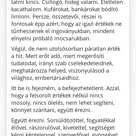
talmi kincs. Csillogó, hideg valami. Élettelen
kacathalom. Kufárokat, bankárokat bódító
limlom. Persze, összetevői, részei is
fontosak épp azért, hogy az igazi értékek ne
tűnhessenek el ingoványukban, mindent
elnyelni próbáló mocsarukban.
Végül, de nem utolsósorban páratlan érték
a hit. Mert erőt adó, mert megerősíti
tudatodat, irányt szab cse­lekedeteidnek,
meghatározza he­lyed, viszonyulásod a
világhoz, em­ber­társaidhoz.
Itt be is fejezném, a befejezhetetlent. Azzal,
hogy a felsorolt értékek nélkül nincs
mosoly, nincs ölelés, nem lehet segíteni,
könnyet száríta­ni, együtt érezni.
Együtt érezni. Sorsüldözöttel, fo­gya­tékkal
élővel, rászorulóval, k­i­ve­tettel, segítséget
kérni képtelennel, szenvedővel, gyöngével