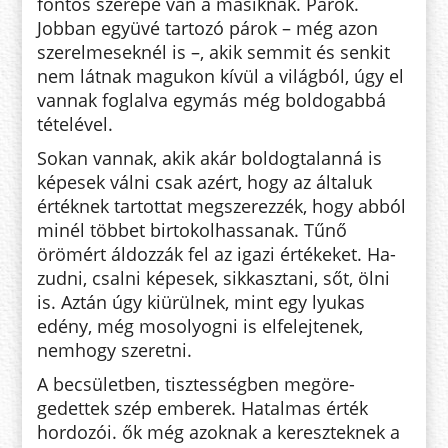
fontos sze­repe van a másiknak. Párok.
Jobban együvé tartozó párok – még azon
sze­relmeseknél is –, akik semmit és senkit
nem látnak magukon kívül a világból, úgy el
vannak foglalva egymás még boldogabbá
tételével.
Sokan vannak, akik akár boldogtalanná is
képesek válni csak azért, hogy az általuk
értéknek tartottat meg­szerezzék, hogy abból
minél többet birtokolhassanak. Tűnő
örömért ál­dozzák fel az igazi értékeket. Ha­
zud­ni, csalni képesek, sikkasztani, sőt, ölni
is. Aztán úgy kiürülnek, mint egy lyukas
edény, még mo­so­lyog­ni is elfelejtenek,
nemhogy sze­ret­ni.
A becsületben, tisztességben meg­ö­­re­
gedettek szép emberek. Ha­tal­mas érték
hordozói. ők még azoknak a kereszteknek a