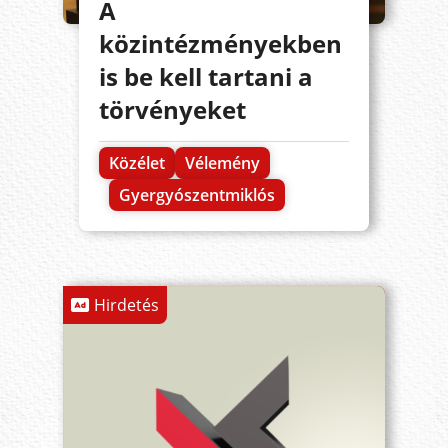
A
közintézményekben
is be kell tartani a
törvényeket
Közélet
Vélemény
Gyergyószentmiklós
Hirdetés