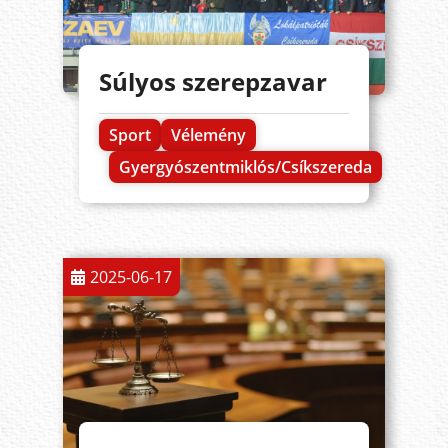
Súlyos szerepzavar
Sport
Vélemény
Gyergyószentmiklós/Csíkszereda
2025-06-17