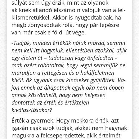
súlyát sem úgy érzik, mint az olyanok,
akiknek állandó elszámolnivalójuk van a lel­
kiismeretükkel. Akkor is nyugodtabbak, ha
megbizonyosodtak róla, hogy pár lépésre
van már csak e földi út vége.
-Tudják, minden értékük ná­luk marad, semmit
nem kell itt hagyniuk, ellentétben azokkal, akik
egy életen át – tudatosan vagy önfeled­ten –
csak azért robotoltak, hogy vé­gül semmijük ne
maradjon a rette­gé­sen és a halálfélelmen
kívül. ők ugyanis csak kincseket gyűjtöttek. Va­
jon ennek az állapotnak egyik oka nem éppen
annak köszönhető, hogy nem helyesen
döntöttek az érték és értéktelen
kiválasztásakor?
Érték a gyermek. Hogy mekkora érték, azt
igazán csak azok tudják, aki­ket nem hagynak
magukra a fel­cse­peredettek, akik értelmét