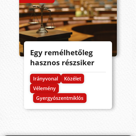
Egy remélhetőleg
hasznos részsiker
Irányvonal
Közélet
Vélemény
Gyergyószentmiklós