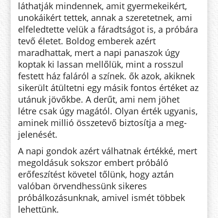
lát­hat­ják mindennek, amit gyermekeikért,
unokáikért tettek, annak a szeretetnek, ami
elfeledtette velük a fáradtságot is, a próbára
tevő életet. Bol­dog emberek azért
maradhattak, mert a napi panaszok úgy
koptak ki lassan mellőlük, mint a rosszul
festett ház faláról a színek. ők azok, akik­nek
sikerült átültetni egy másik fontos értéket az
utánuk jövőkbe. A derűt, ami nem jöhet
létre csak úgy magától. Olyan érték ugyanis,
ami­nek millió összetevő biztosítja a meg­
jelenését.
A napi gondok azért válhatnak értékké, mert
megoldásuk sokszor em­bert próbáló
erőfeszítést követel tő­lünk, hogy aztán
valóban örvendhessünk sikeres
próbálkozásunknak, amivel ismét többek
lehettünk.