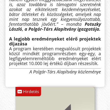
is, azaz továbbra is támogatni szeretnénk
azokat az elkötelezett kezdeményezéseket,
bátor ötleteket és közösségeket, amelyek nap
mint nap tesznek egy kiegyensúlyozottabb,
fenntarthatóbb jövőért.
”
– mondta
Potozky
László, a Polgár-Társ Alapítvány igazgatója.
A legjobb eredményeket elérő projektek
díjazása
A program keretében megvalósult projektek
közül mindkét programrészben egy-egy, a
legfigyelemreméltóbb
eredményeket elért
projektet 10.000 lej értékű díjban részesítik.
A Polgár-Társ Alapítvány közleménye
Hirdetés