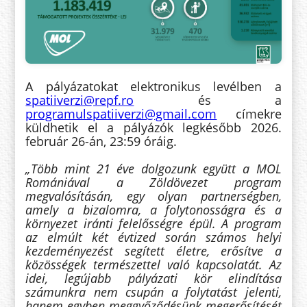
A pályázatokat elektronikus levélben a
spatiiverzi@repf.ro
és a
programulspatiiverzi@gmail.com
címekre
küldhetik el a pályázók legkésőbb 2026.
február 26-án, 23:59 óráig.
„Több mint 21 éve dolgozunk együtt a MOL
Romániával a Zöldövezet program
megvalósításán, egy olyan partnerségben,
amely a bizalomra, a folytonosságra és a
környezet iránti felelősségre épül. A program
az elmúlt két évtized során számos helyi
kezdeményezést segített életre, erősítve a
közösségek természettel való kapcsolatát. Az
idei, legújabb pályázati kör elindítása
számunkra nem csupán a folytatást jelenti,
hanem egyben meggyőződésünk megerősítését