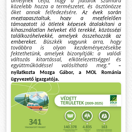
amelynek célja, hogy a fiatalok számára
közelebb hozza a természetet, és ösztönözze
őket annak felfedezésére.
Az évek során
megtapasztaltuk, hogy a megfelelően
támogatott jó ötletek képesek átalakítani a
kihasználatlan helyeket élő terekké, közösségi
találkozóhelyekké, amelyek összehozzák az
embereket.
Büszkék vagyunk arra, hogy
továbbra is olyan kezdeményezésekbe
fektethetünk, amelyek bizonyítják: a
valódi
változás kitartással, elkötelezettséggel és
együttműködéssel valósítható meg.
”
–
nyilatkozta Mozga Gábor, a MOL Románia
ügyvezető igazgatója.