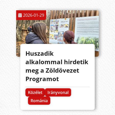
2026-01-29
Huszadik
alkalommal hirdetik
meg a Zöldövezet
Programot
Közélet
Irányvonal
Románia