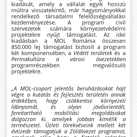
kiadását, amely a vállalat egyik
hosszú
múltra visszatekintő
, már hagyományokkal
rendelkező társadalmi felelősségvállalási
kezdeményezése. A program civil
szervezetek számára környezetvédelmi
projektekre nyújt támogatást. Az idei
kiadásban a MOL Románia összesen
850.000 lej támogatást biztosít a program
két komponensében, a
Védett területek
és a
Permakultúra a városi övezetekben
programrészekben megvalósuló
projektekre.
„
A MOL-csoport jelentős beruházásokat hajt
végre a kutatás és fejlesztés területén annak
érdekében, hogy csökkentse környezeti
lábnyomát, és olyan jövőorientált,
fenntartható mobilitási megoldásokat
dolgozzon ki, amelyek jobban kímélik a
természetet. Üzleti törekvéseink mellett két
évtizede támogatjuk a Zöldövezet programot,