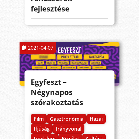
fejlesztése
2021-04-07
Egyfeszt –
Négynapos
szórakoztatás
Film
Gasztronómia
Hazai
Ifjúság
Irányvonal
Irodalom
Közélet
Kultúra