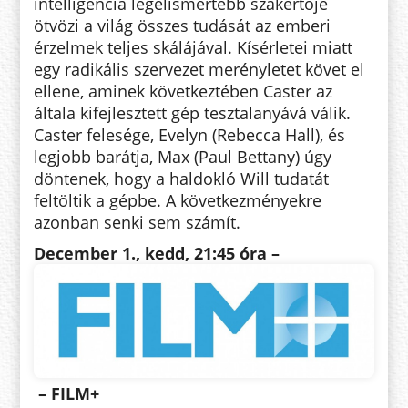
intelligencia legelismertebb szakértője
ötvözi a világ összes tudását az emberi
érzelmek teljes skálájával. Kísérletei miatt
egy radikális szervezet merényletet követ el
ellene, aminek következtében Caster az
általa kifejlesztett gép tesztalanyává válik.
Caster felesége, Evelyn (Rebecca Hall), és
legjobb barátja, Max (Paul Bettany) úgy
döntenek, hogy a haldokló Will tudatát
feltöltik a gépbe. A következményekre
azonban senki sem számít.
December 1., kedd
, 21:45 óra –
– FILM+