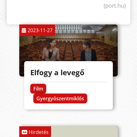
(port.hu)
2023-11-27
Elfogy a levegő
Film
Gyergyószentmiklós
Hirdetés