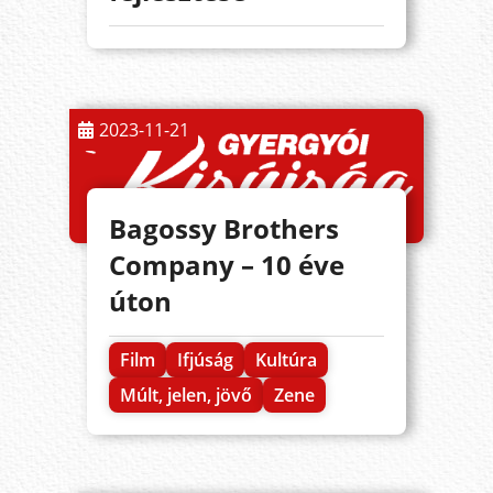
2023-11-21
Bagossy Brothers
Company – 10 éve
úton
Film
Ifjúság
Kultúra
Múlt, jelen, jövő
Zene