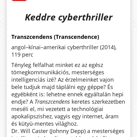
Keddre cyberthriller
Transzcendens (Transcendence)
angol–kínai–amerikai cyberthriller (2014),
119 perc
Tényleg felfalhat minket ez az egész
tömegkommunikációs, mesterséges
intelligenciás izé? Az érzelmeinket vajon
bele tudjuk majd táplálni egy géppe? És
egyébként is: lehetne ennek egyáltalán hepi
endje? A
Transzcendens
keretes szerkezetben
meséli el, mi vezetett a technológiai
apokalipszishez, vagyis egy internet, áram
és kütyü-mentes világhoz.
Dr. Will Caster (Johnny Depp) a mesterséges