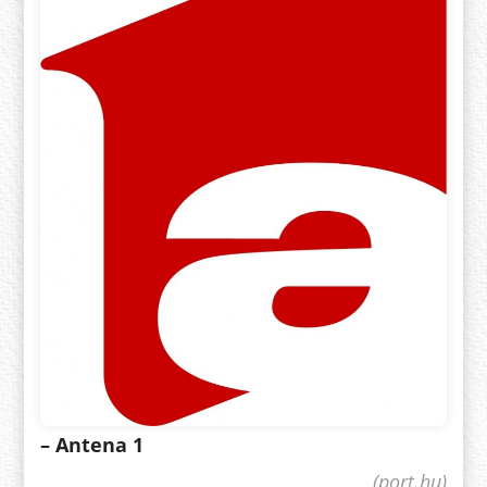
– Antena 1
(port.hu)