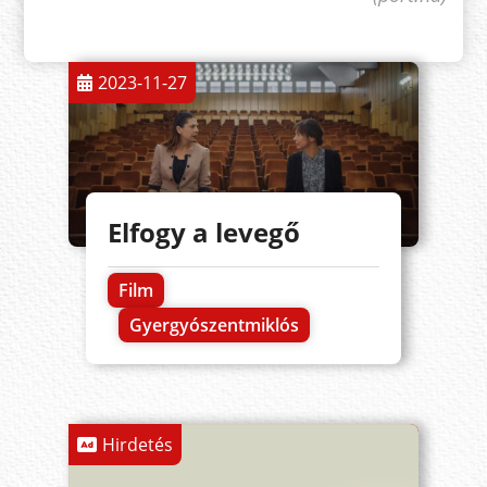
2023-11-27
Elfogy a levegő
Film
Gyergyószentmiklós
Hirdetés