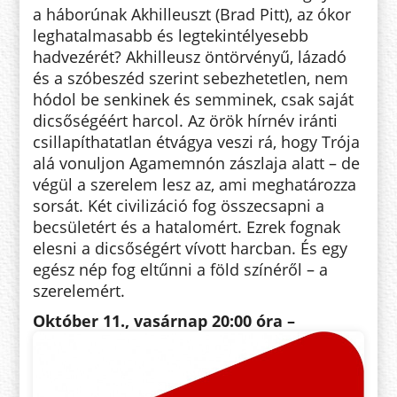
a háborúnak Akhilleuszt (Brad Pitt), az ókor
leghatalmasabb és legtekintélyesebb
hadvezérét? Akhilleusz öntörvényű, lázadó
és a szóbeszéd szerint sebezhetetlen, nem
hódol be senkinek és semminek, csak saját
dicsőségéért harcol. Az örök hírnév iránti
csillapíthatatlan étvágya veszi rá, hogy Trója
alá vonuljon Agamemnón zászlaja alatt – de
végül a szerelem lesz az, ami meghatározza
sorsát. Két civilizáció fog összecsapni a
becsületért és a hatalomért. Ezrek fognak
elesni a dicsőségért vívott harcban. És egy
egész nép fog eltűnni a föld színéről – a
szerelemért.
Október 11., vasárnap 20:00 óra –