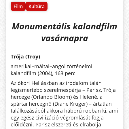
Film
Kultúra
Monumentális kalandfilm
vasárnapra
Trója (Troy)
amerikai–máltai–angol történelmi
kalandfilm (2004), 163 perc
Az ókori Hellászban az irodalom talán
legismertebb szerelmespárja – Parisz, Trója
hercege (Orlando Bloom) és Helené, a
spártai hercegnő (Diane Kruger) – ártatlan
találkozásából akkora háború robban ki, ami
egy egész civilizáció végromlását fogja
előidézni. Parisz elszereti és elrabolja