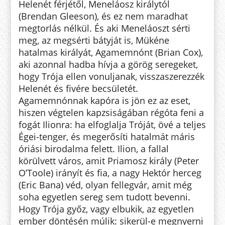
Helenét férjétől, Meneláosz királytól
(Brendan Gleeson), és ez nem maradhat
megtorlás nélkül. És aki Meneláoszt sérti
meg, az megsérti bátyját is, Mükéne
hatalmas királyát, Agamemnónt (Brian Cox),
aki azonnal hadba hívja a görög seregeket,
hogy Trója ellen vonuljanak, visszaszerezzék
Helenét és fivére becsületét.
Agamemnónnak kapóra is jön ez az eset,
hiszen végtelen kapzsiságában régóta feni a
fogát Ilionra: ha elfoglalja Tróját, övé a teljes
Égei-tenger, és megerősíti hatalmát máris
óriási birodalma felett. Ilion, a fallal
körülvett város, amit Priamosz király (Peter
O’Toole) irányít és fia, a nagy Hektór herceg
(Eric Bana) véd, olyan fellegvár, amit még
soha egyetlen sereg sem tudott bevenni.
Hogy Trója győz, vagy elbukik, az egyetlen
ember döntésén múlik: sikerül-e megnyerni