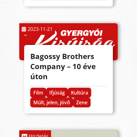
2023-11-21
Bagossy Brothers
Company – 10 éve
úton
Film
Ifjúság
Kultúra
Múlt, jelen, jövő
Zene
Hirdetés