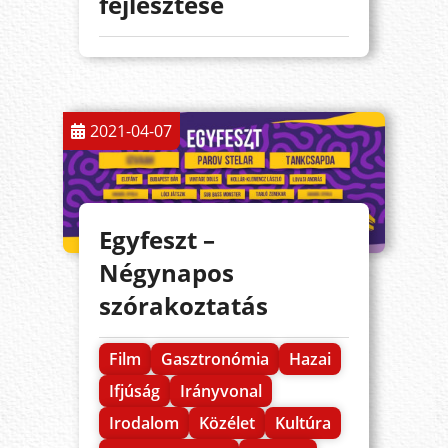
fejlesztése
2021-04-07
Egyfeszt –
Négynapos
szórakoztatás
Film
Gasztronómia
Hazai
Ifjúság
Irányvonal
Irodalom
Közélet
Kultúra