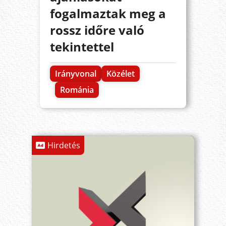
fogalmaztak meg a
rossz időre való
tekintettel
Irányvonal
Közélet
Románia
Hirdetés