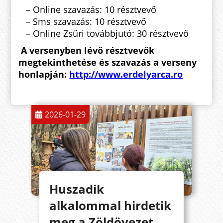
– Online szavazás: 10 résztvevő
– Sms szavazás: 10 résztvevő
– Online Zsűri továbbjutó: 30 résztvevő
A versenyben lévő résztvevők
megtekinthetése és szavazás a verseny
honlapján:
http://www.erdelyarca.ro
2026-01-29
Huszadik
alkalommal hirdetik
meg a Zöldövezet