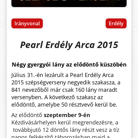
Irányvonal
Erdély
Pearl Erdély Arca 2015
Négy gyergyói lány az elődöntő küszöbén
Július 31.-én lezárult a Pearl Erdély Arca
2015 szépségverseny negyedik szakasza, a
841 nevezőből már csak 160 lány maradt
versenyben. A következő szakasz az
elődöntő, amelybe 50 résztvevő kerül be.
Az elődöntő
szeptember 9-én
Kézdivásárhelyen kerül megrendezésre, a
továbbjutó 12 döntős lány részt vesz a tíz
napos felkészítő táborozásban majd a