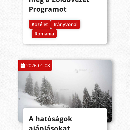
Programot
Közélet
Irányvonal
Románia
2026-01-08
A hatóságok
ajánlásokat