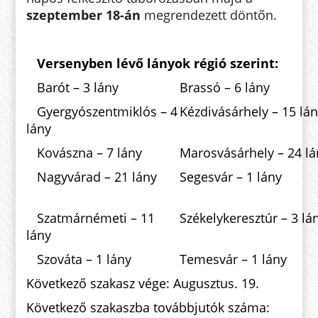
szeptember 18-án
megrendezett döntőn.
Versenyben lévő lányok régió szerint:
Barót – 3 lány
Brassó – 6 lány
Gyergyószentmiklós – 4
Kézdivásárhely – 15 lá
lány
Kovászna – 7 lány
Marosvásárhely – 24 lá
Nagyvárad – 21 lány
Segesvár – 1 lány
Szatmárnémeti – 11
Székelykeresztúr – 3 lá
lány
Szováta – 1 lány
Temesvár – 1 lány
Következő szakasz vége: Augusztus. 19.
Következő szakaszba továbbjutók száma: