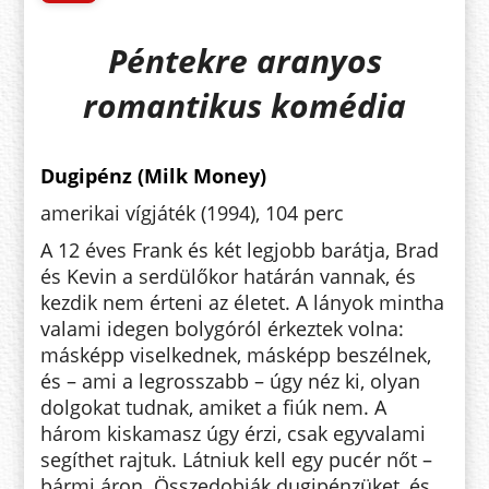
Péntekre aranyos
romantikus komédia
Dugipénz (Milk Money)
amerikai vígjáték (1994), 104 perc
A 12 éves Frank és két legjobb barátja, Brad
és Kevin a serdülőkor határán vannak, és
kezdik nem érteni az életet. A lányok mintha
valami idegen bolygóról érkeztek volna:
másképp viselkednek, másképp beszélnek,
és – ami a legrosszabb – úgy néz ki, olyan
dolgokat tudnak, amiket a fiúk nem. A
három kiskamasz úgy érzi, csak egyvalami
segíthet rajtuk. Látniuk kell egy pucér nőt –
bármi áron. Összedobják dugipénzüket, és