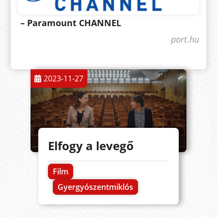
– Paramount CHANNEL
port.hu
2023-11-27
Elfogy a levegő
Film
Gyergyószentmiklós