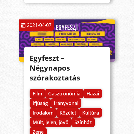
2021-04-07
Egyfeszt –
Négynapos
szórakoztatás
Film
Gasztronómia
Hazai
Ifjúság
Irányvonal
Irodalom
Közélet
Kultúra
Múlt, jelen, jövő
Színház
Zene