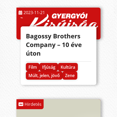
2023-11-21
Bagossy Brothers
Company – 10 éve
úton
Film
Ifjúság
Kultúra
Múlt, jelen, jövő
Zene
Hirdetés