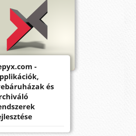
epyx.com -
pplikációk,
ebáruházak és
rchiváló
endszerek
ejlesztése