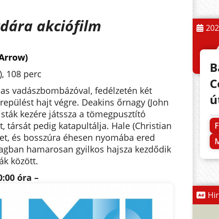
dára akciófilm
202
 Arrow)
B
), 108 perc
C
3-as vadászbombázóval, fedélzetén két
ú
arepülést hajt végre. Deakins őrnagy (John
isták kezére játssza a tömegpusztító
t, társát pedig katapultálja. Hale (Christian
F
etet, és bosszúra éhesen nyomába ered
M
atagban hamarosan gyilkos hajsza kezdődik
ák között.
0:00 óra –
Hi