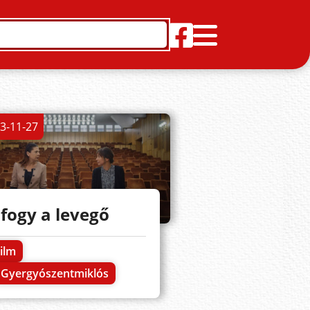
3-11-27
lfogy a levegő
ilm
Gyergyószentmiklós