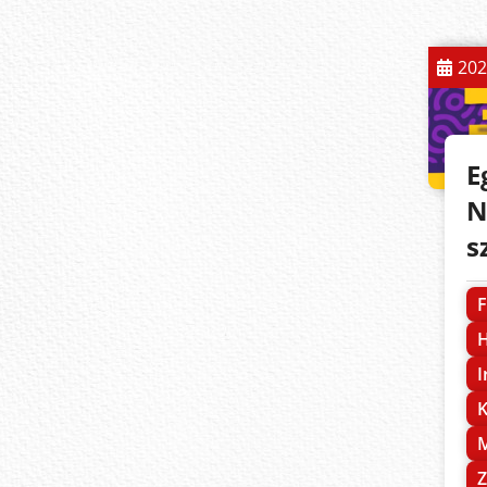
202
E
N
s
F
H
I
K
M