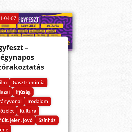
1-04-07
gyfeszt –
égynapos
zórakoztatás
ilm
Gasztronómia
azai
Ifjúság
rányvonal
Irodalom
özélet
Kultúra
últ, jelen, jövő
Színház
Zene