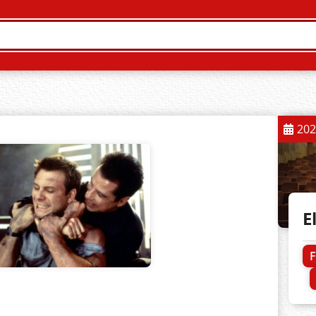
202
E
F