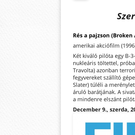
Szer
Rés a pajzson (Broken
amerikai akciófilm (1996
Két kiváló pilóta egy B-
nukleáris töltettel, prób
Travolta) azonban terror
fegyvereket szállító gépe
Slater) túléli a merényl
áruló barátjának. A siv
a mindenre elszánt pilót
December 9., szerda
, 2