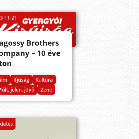
3-11-21
agossy Brothers
ompany – 10 éve
ton
ilm
Ifjúság
Kultúra
últ, jelen, jövő
Zene
rdetés