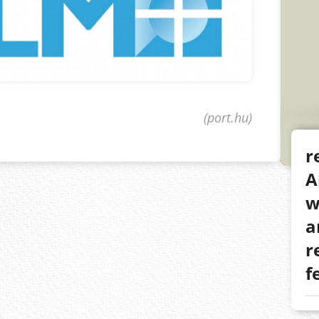
(port.hu)
r
A
w
a
r
f