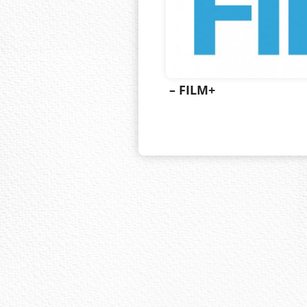
– FILM+