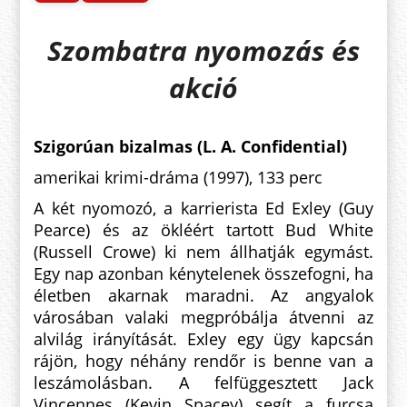
Szombatra nyomozás és
akció
Szigorúan bizalmas (L. A. Confidential)
amerikai krimi-dráma (1997), 133 perc
A két nyomozó, a karrierista Ed Exley (Guy
Pearce) és az ökléért tartott Bud White
(Russell Crowe) ki nem állhatják egymást.
Egy nap azonban kénytelenek összefogni, ha
életben akarnak maradni. Az angyalok
városában valaki megpróbálja átvenni az
alvilág irányítását. Exley egy ügy kapcsán
rájön, hogy néhány rendőr is benne van a
leszámolásban. A felfüggesztett Jack
Vincennes (Kevin Spacey) segít a furcsa