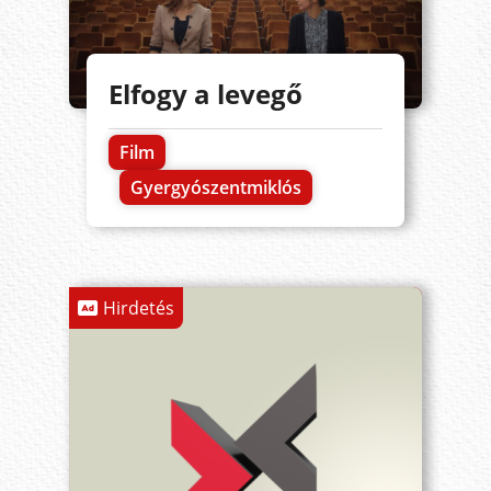
Elfogy a levegő
Film
Gyergyószentmiklós
Hirdetés