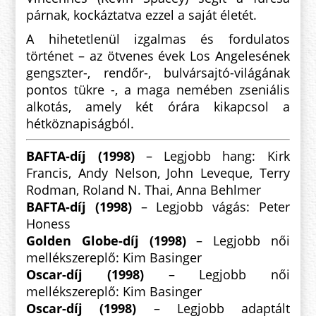
párnak, kockáztatva ezzel a saját életét.
A hihetetlenül izgalmas és fordulatos
történet – az ötvenes évek Los Angelesének
gengszter-, rendőr-, bulvársajtó-világának
pontos tükre -, a maga nemében zseniális
alkotás, amely két órára kikapcsol a
hétköznapiságból.
BAFTA-díj (1998)
– Legjobb hang: Kirk
Francis,
Andy Nelson
, John Leveque
, Terry
Rodman
, Roland N. Thai
, Anna Behlmer
BAFTA-díj (1998)
– Legjobb vágás: Peter
Honess
Golden Globe-díj (1998)
– Legjobb női
mellékszereplő: Kim Basinger
Oscar-díj (1998)
– Legjobb női
mellékszereplő: Kim Basinger
Oscar-díj (1998)
– Legjobb adaptált