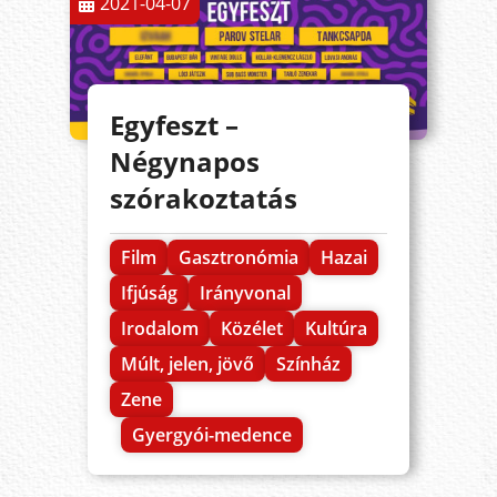
2021-04-07
Egyfeszt –
Négynapos
szórakoztatás
Film
Gasztronómia
Hazai
Ifjúság
Irányvonal
Irodalom
Közélet
Kultúra
Múlt, jelen, jövő
Színház
Zene
Gyergyói-medence