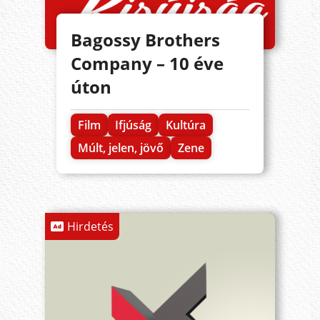
Bagossy Brothers
Company – 10 éve
úton
Film
Ifjúság
Kultúra
Múlt, jelen, jövő
Zene
Hirdetés