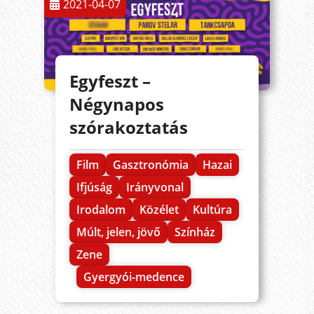
2021-04-07
Egyfeszt –
Négynapos
szórakoztatás
Film
Gasztronómia
Hazai
Ifjúság
Irányvonal
Irodalom
Közélet
Kultúra
Múlt, jelen, jövő
Színház
Zene
Gyergyói-medence