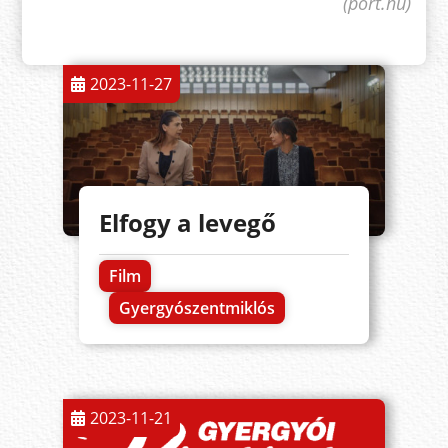
(port.hu)
2023-11-27
Elfogy a levegő
Film
Gyergyószentmiklós
2023-11-21