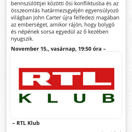
bennszülöttjei közötti ősi konfliktusba és az
összeomlás határmezsgyéjén egyensúlyozó
világban John Carter újra felfedezi magában
az emberséget, amikor rájön, hogy bolygó
és népének sorsa egyedül az ő kezében
nyugszik.
November 15., vasárnap
, 19:50 óra –
– RTL Klub