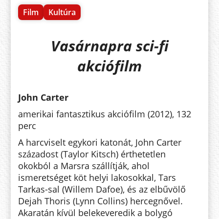
Film
Kultúra
Vasárnapra sci-fi
akciófilm
John Carter
amerikai fantasztikus akciófilm (2012), 132
perc
A harcviselt egykori katonát, John Carter
századost (Taylor Kitsch) érthetetlen
okokból a Marsra szállítják, ahol
ismeretséget köt helyi lakosokkal, Tars
Tarkas-sal (Willem Dafoe), és az elbűvölő
Dejah Thoris (Lynn Collins) hercegnővel.
Akaratán kívül belekeveredik a bolygó