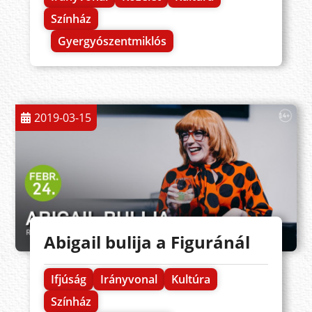
Színház
Gyergyószentmiklós
2019-03-15
Abigail bulija a Figuránál
Ifjúság
Irányvonal
Kultúra
Színház