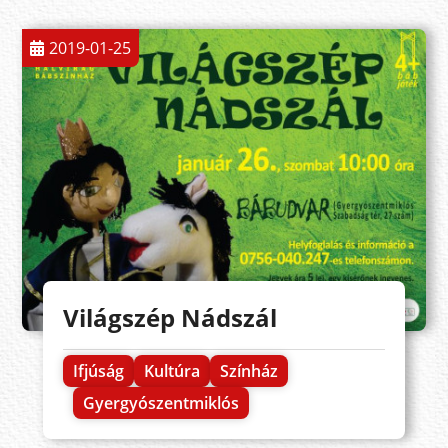
2019-01-25
Világszép Nádszál
Ifjúság
Kultúra
Színház
Gyergyószentmiklós