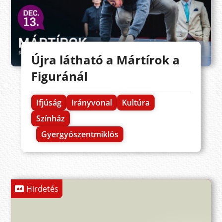
Újra látható a Mártírok a
Figuránál
Ifjúság
Irányvonal
Kultúra
Színház
Gyergyószentmiklós
Hirdetés