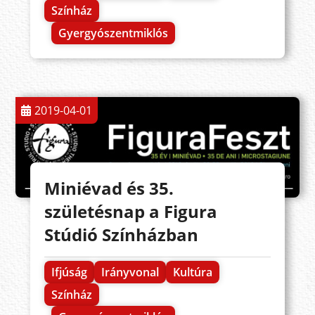
Színház
Gyergyószentmiklós
2019-04-01
Miniévad és 35.
születésnap a Figura
Stúdió Színházban
Ifjúság
Irányvonal
Kultúra
Színház