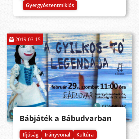
Gyergyószentmiklós
2019-03-15
Bábjáték a Bábudvarban
Ifjúság
Irányvonal
Kultúra