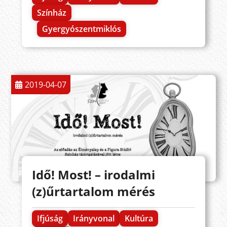
Színház
Gyergyószentmiklós
2019-04-07
Idő! Most! – irodalmi
(z)űrtartalom mérés
Ifjúság
Irányvonal
Kultúra