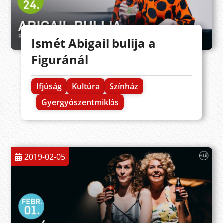
Ismét Abigail bulija a
Figuránál
Ifjúság
Kultúra
Színház
Gyergyószentmiklós
2019-02-05