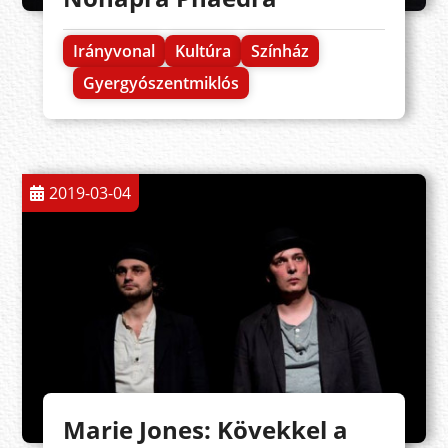
Irányvonal
Kultúra
Színház
Gyergyószentmiklós
2019-03-04
Marie Jones: Kövekkel a