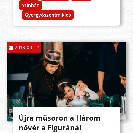
Színház
Gyergyószentmiklós
2019-03-12
Újra műsoron a Három
nővér a Figuránál