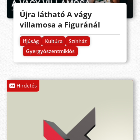
Újra látható A vágy
villamosa a Figuránál
Ifjúság
Kultúra
Színház
Gyergyószentmiklós
Hirdetés