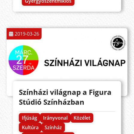
Gyergyószentmiklós
2019-03-26
Színházi világnap a Figura
Stúdió Színházban
Ifjúság
Irányvonal
Közélet
Kultúra
Színház