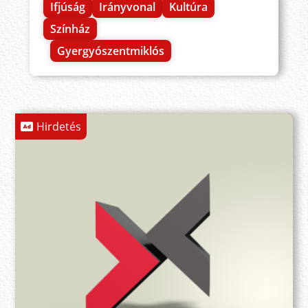
Ifjúság
Irányvonal
Kultúra
Színház
Gyergyószentmiklós
Hirdetés