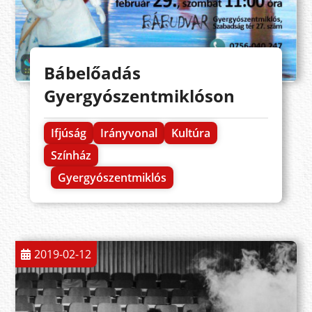
Bábelőadás
Gyergyószentmiklóson
Ifjúság
Irányvonal
Kultúra
Színház
Gyergyószentmiklós
2019-02-12