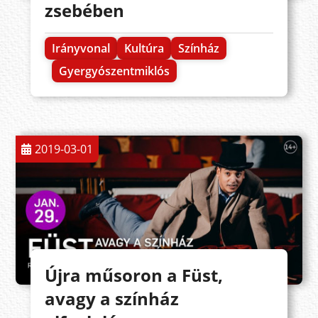
zsebében
Irányvonal
Kultúra
Színház
Gyergyószentmiklós
2019-03-01
Újra műsoron a Füst,
avagy a színház