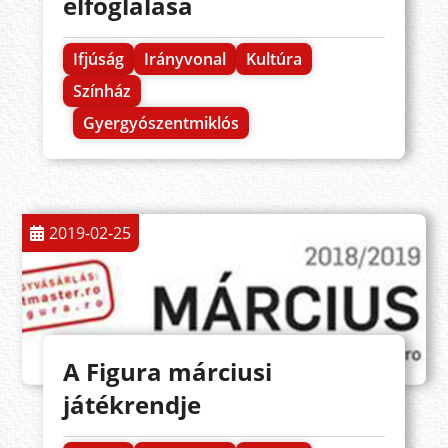
elfoglalása
Ifjúság
Irányvonal
Kultúra
Színház
Gyergyószentmiklós
2019-02-25
A Figura márciusi
játékrendje