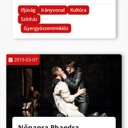
Ifjúság
Irányvonal
Kultúra
Színház
Gyergyószentmiklós
2019-03-07
Nőnapra Phaedra