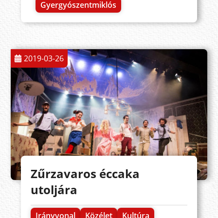
Gyergyószentmiklós
2019-03-26
Zűrzavaros éccaka
utoljára
Irányvonal
Közélet
Kultúra